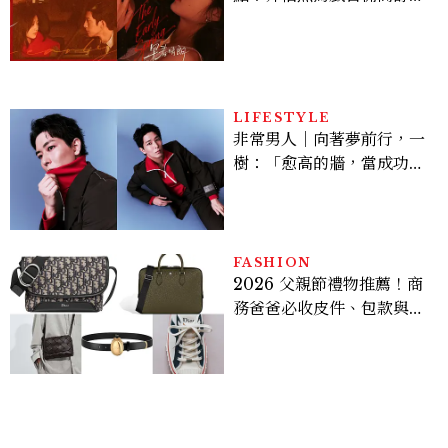
孫千苦等地下戀轉正，雨夜
激吻獲讚慾感天花板
LIFESTYLE
非常男人｜向著夢前行，一
樹：「愈高的牆，當成功爬
上去的那一刻，就愈有成就
感。」
FASHION
2026 父親節禮物推薦！商
務爸爸必收皮件、包款與鞋
履一次看