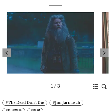
1
/
3
#The Dead Don't Die
#Jim Jarmusch
#坎城影展
#喪屍