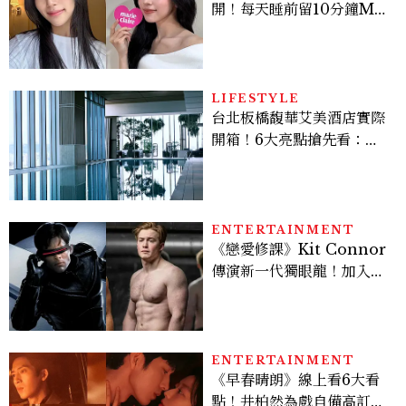
開！每天睡前留10分鐘ME
TIME、定期皮拉提斯，6
個日常習慣養出牛奶肌
LIFESTYLE
台北板橋馥華艾美酒店實際
開箱！6大亮點搶先看：新
北最新旅宿地標、高空泳
池、客房藏奢華細節
ENTERTAINMENT
《戀愛修課》Kit Connor
傳演新一代獨眼龍！加入新
版《X戰警》，可望搭檔
Sadie Sink
ENTERTAINMENT
《早春晴朗》線上看6大看
點！井柏然為戲自備高訂，