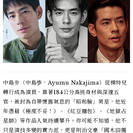
中島步（中島歩，Ayumu Nakajima）從模特兒
轉行成為演員，靠著184公分高挑身材與深邃五
官，被封為自帶懷舊氣息的「昭和臉」男星，他近
年憑藉《極度不妥！》、《紅豆麵包》、《地獄占
星師》等作品人氣持續攀升。你可能不知道，他不
只是演技多變的實力派，更是明治文豪「國木田獨