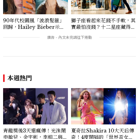
90年代校園風「波浪髮箍」
獅子座看起來花錢不手軟，其
回歸，Hailey Bieber示範
實最怕沒錢？十二星座藏得最
如何戴得時髦：這款Miu Mi
深的金錢焦慮，「這星座」比
u髮箍未開賣先爆紅！
價半天，最後卻買最貴的
本週熱門
青龍獎後3天還瘋傳！光洙鬧
夏奇拉Shakira 10大天后傳
申敏兒、金宇彬，李相二與金
奇！4度開唱的「世界盃女