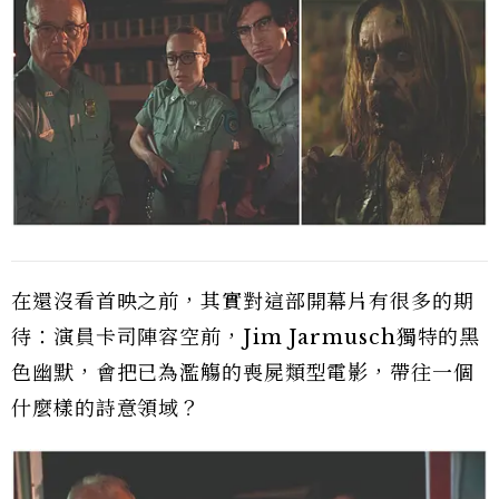
在還沒看首映之前，其實對這部開幕片有很多的期
待：演員卡司陣容空前，Jim Jarmusch獨特的黑
色幽默，會把已為濫觴的喪屍類型電影，帶往一個
什麼樣的詩意領域？