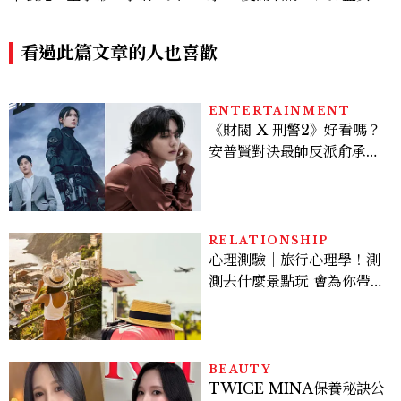
高銀互動成迷因，金載原跳舞
王」、Waka Waka爆紅、4
必看、金敏荷暴瘦17公斤...5
9歲凍齡秘訣一次看
個你可能錯過的漏網鏡頭
看過此篇文章的人也喜歡
ENTERTAINMENT
《財閥 X 刑警2》好看嗎？
安普賢對決最帥反派俞承
豪，鄭恩彩接棒女主，開專
機、刷黑卡，用錢輾壓罪犯
的陳利手回來了，這次能玩
多大？
RELATIONSHIP
心理測驗｜旅行心理學！測
測去什麼景點玩 會為你帶來
好運
BEAUTY
TWICE MINA保養秘訣公