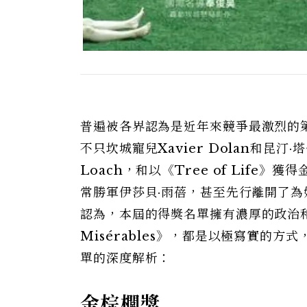
普遍被各界認為是近年來競爭最激烈的
不只坎城寵兒Xavier Dolan和昆
Loach，和以《Tree of Life》
常勝軍伊莎貝·雨蓓，甚至先行離開了為
認為，本屆的得獎名單擁有濃厚的政治和社
Misérables》，都是以極寫實的
單的深度解析：
金棕櫚獎