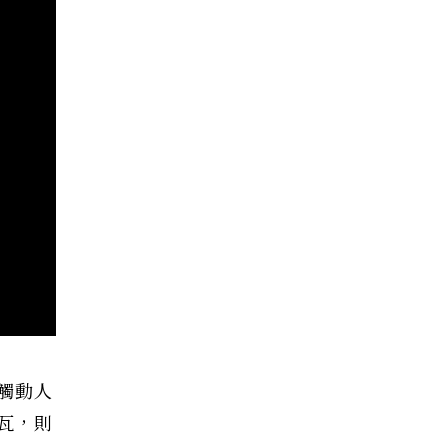
觸動人
瓦，則