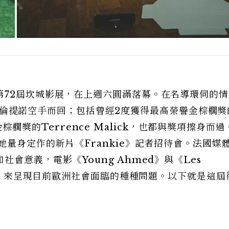
第72屆坎城影展，在上週六圓滿落幕。在名導環伺的情
汀·塔倫提諾空手而回；包括曾經2度獲得最高榮譽金棕櫚獎
獲得金棕櫚獎的Terrence Malick，也都與獎項擦身而
她量身定作的新片《Frankie》記者招待會。法國媒
會意義，電影《Young Ahmed》與《Les
方式，來呈現目前歐洲社會面臨的種種問題。以下就是這屆