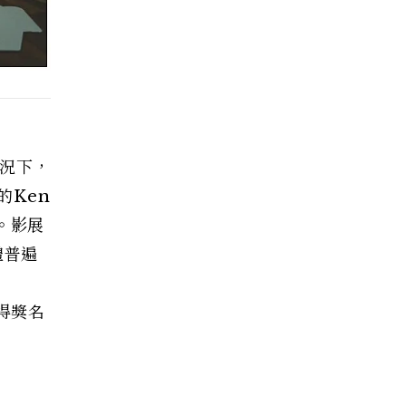
況下，
的Ken
過。影展
體普遍
得獎名