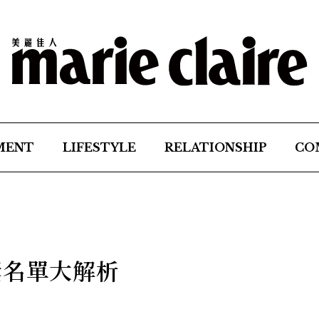
MENT
LIFESTYLE
RELATIONSHIP
CO
獎名單大解析