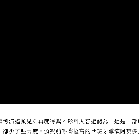
讓導演達頓兄弟再度得獎。影評人普遍認為，這是一部
，卻少了些力度。頒獎前呼聲極高的西班牙導演阿莫多