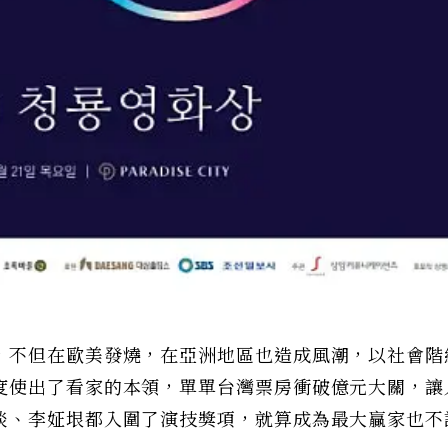
，不但在歐美發燒，在亞洲地區也造成風潮，以社會階
度使出了看家的本領，單單台灣票房衝破億元大關，讓
淡、李姃垠都入圍了演技獎項，就算成為最大贏家也不