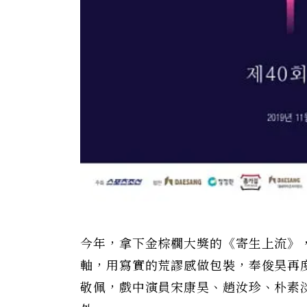
今年，拿下金棕櫚大獎的《寄生上流》
軸，用寫實的荒謬感做包裝，奉俊昊再
敬佩，戲中演員宋康昊、趙汝珍、朴素