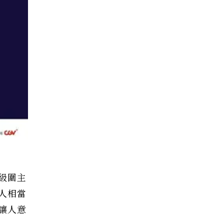
級圍主
人相當
讓人意