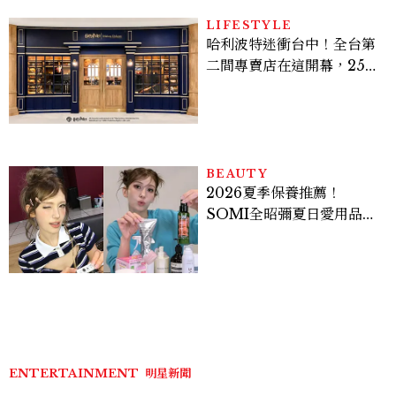
LIFESTYLE
哈利波特迷衝台中！全台第
二間專賣店在這開幕，25週
年限定周邊、托特包太值得
入手
BEAUTY
2026夏季保養推薦！
SOMI全昭彌夏日愛用品公
開，防曬、護髮、止汗、頭
皮保養10款好物一次看
ENTERTAINMENT
明星新聞