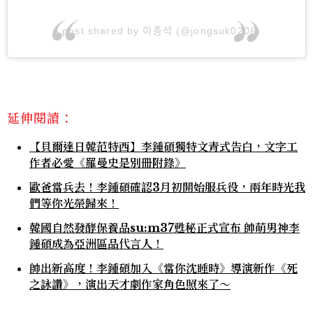
A post shared by 이종석 (@jongsuk0206)
延伸閱讀：
【貝爾達日韓范特西】李鍾碩獨特文青式告白，文字工
作者必愛《羅曼史是別冊附錄》
歐爸當兵去！李鍾碩確認3月初開始服兵役，兩年時光我
們等你光榮歸來！
韓國自然發酵保養品su:m37甦秘正式宣布 帥萌男神李
鍾碩成為亞洲區品代言人！
帥出新高度！李鍾碩加入《當你沈睡時》導演新作《死
之詠讚》，演出天才劇作家角色照來了～