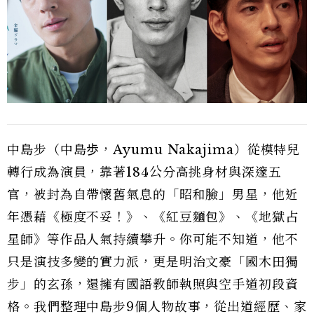
中島步（中島歩，Ayumu Nakajima）從模特兒
轉行成為演員，靠著184公分高挑身材與深邃五
官，被封為自帶懷舊氣息的「昭和臉」男星，他近
年憑藉《極度不妥！》、《紅豆麵包》、《地獄占
星師》等作品人氣持續攀升。你可能不知道，他不
只是演技多變的實力派，更是明治文豪「國木田獨
步」的玄孫，還擁有國語教師執照與空手道初段資
格。我們整理中島步9個人物故事，從出道經歷、家