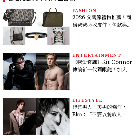
FASHION
2026 父親節禮物推薦！商
務爸爸必收皮件、包款與鞋
履一次看
ENTERTAINMENT
《戀愛修課》Kit Connor
傳演新一代獨眼龍！加入新
版《X戰警》，可望搭檔
Sadie Sink
LIFESTYLE
非常男人｜美男的條件，
Eko：「不要以貌取人，內
在與外在同樣重要。」