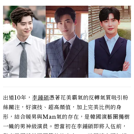
出道10年，
李鍾碩
憑著花美霸氣的反轉氣質吸引粉
絲關注，好演技、超高顏值，加上完美比例的身
形，結合暖男與Man氣的存在，是韓國演藝圈獨樹
一幟的男神級演員。想當初在李鍾碩即將入伍前，