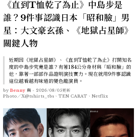
《直到T恤乾了為止》中島步是
誰？9件事認識日本「昭和臉」男
星：大文豪玄孫、《地獄占星師》
關鍵人物
近期因《地獄占星師》、《直到T恤乾了為止》打開知名
度的中島步究竟是誰？有著184公分身材與「昭和臉」的
他，靠著一部部作品證明演技實力。現在就用9件事認識
這位越看越有味道的變色龍演員。
by
Benny
與
-
2026/08/05
更新
Photo／X@tshirts_tbs、TEN CARAT、Netflix