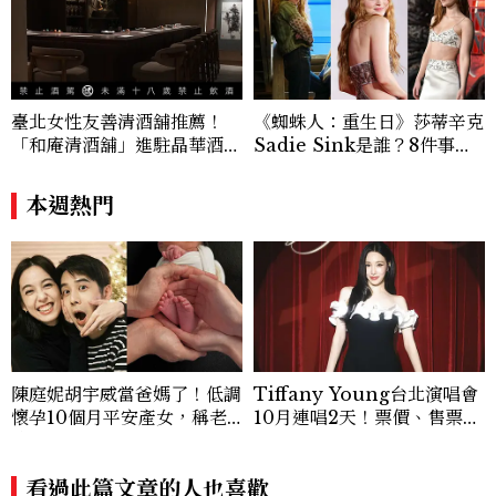
記錄時代，更是溫柔的行動——在每一段訪
談與每一篇文章裡，留下值得反覆回味的
光。
臺北女性友善清酒舖推薦！
《蜘蛛人：重生日》莎蒂辛克
「和庵清酒舖」進駐晶華酒
Sadie Sink是誰？8件事認
店：首創五行心情選酒、單杯
識《怪奇物語》Max，神祕
180元起輕鬆微醺
角色成最大謎團
本週熱門
陳庭妮胡宇威當爸媽了！低調
Tiffany Young台北演唱會
懷孕10個月平安產女，稱老
10月連唱2天！票價、售票時
公是女兒傻瓜
間與巡演亮點一次看
看過此篇文章的人也喜歡