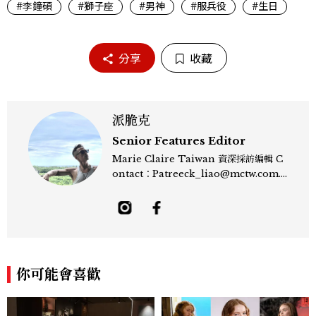
#李鐘碩
#獅子座
#男神
#服兵役
#生日
分享
收藏
派脆克
Senior Features Editor
Marie Claire Taiwan 資深採訪編輯 C
ontact：Patreeck_liao@mctw.com.t
w 擅長捕捉當代文化與時尚交會的瞬間，以
敏銳的觀察力與敘事能力，撰寫出兼具深度
與美感的專題內容，長期關注亞洲娛樂、人
物專訪、流行風格與 LGBTQ 多元議題。
曾專訪多位影視與音樂領域的代表人物，擅
長以細膩視角挖掘藝人內在的故事與蛻變。
你可能會喜歡
除了平面編輯，他也涉足影像企劃、封面製
作等，能靈活整合內容與視覺，打造具感染
力的跨平台敘事語言。認為好的內容不僅是