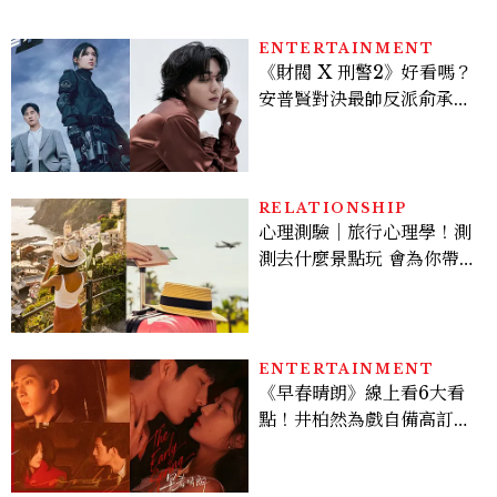
ENTERTAINMENT
《財閥 X 刑警2》好看嗎？
安普賢對決最帥反派俞承
豪，鄭恩彩接棒女主，開專
機、刷黑卡，用錢輾壓罪犯
的陳利手回來了，這次能玩
多大？
RELATIONSHIP
心理測驗｜旅行心理學！測
測去什麼景點玩 會為你帶來
好運
ENTERTAINMENT
《早春晴朗》線上看6大看
點！井柏然為戲自備高訂，
孫千苦等地下戀轉正，雨夜
激吻獲讚慾感天花板