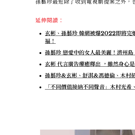
孫藝珍最近除了收到電視劇提案之外，
延伸閱讀：
玄彬、孫藝珍 韓網被爆2022即將
福！
孫藝珍 戀愛中的女人最美麗！濟州
玄彬 代言廣告療癒釋出 ，雖然身心
孫藝珍&玄彬、舒淇&馮德倫、木村拓
「不同價值接納不同聲音」木村光希