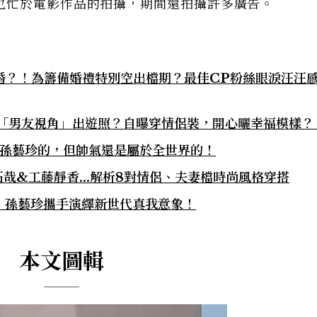
也忙於電影作品的拍攝，期間還拍攝許多廣告。
完婚？！為籌備婚禮特別空出檔期？最佳CP粉絲眼淚汪汪
島「男友視角」出遊照？自曝穿情侶裝，開心曬幸福模樣？
是孫藝珍的，但帥氣還是屬於全世界的！
哉&工藤靜香...解析8對情侶、夫妻檔時尚風格穿搭
、孫藝珍攜手演繹新世代真我意象！
本文圖輯