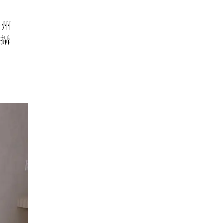
濟州
拍攝