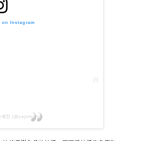
t on Instagram
 손예진 (@yejinhand)