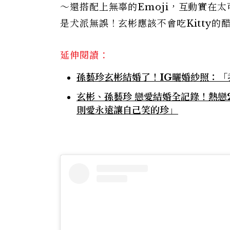
～還搭配上無辜的Emoji，互動實在
是犬派無誤！玄彬應該不會吃Kitty的
延伸閱讀：
孫藝珍玄彬結婚了！IG曬婚紗照：
玄彬、孫藝珍 戀愛結婚全記錄！熱戀
則愛永遠讓自己笑的珍」