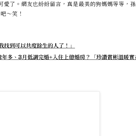
太可愛了。網友也紛紛留言，真是最美的狗媽媽等等，
醋吧～笑！
「我找到可以共度餘生的人了！」
2年多、3月低調完婚+入住上億婚房？「珍讚賞彬溫暖實