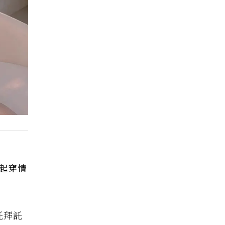
一起穿情
託拜託