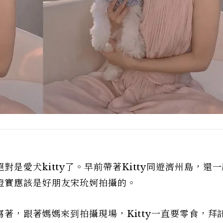
是愛犬kitty了。早前帶著Kitty同遊濟州島，還
證實應該是好朋友宋玧妸拍攝的。
文寫著，跟著媽媽來到拍攝現場，Kitty一直要零食，拜