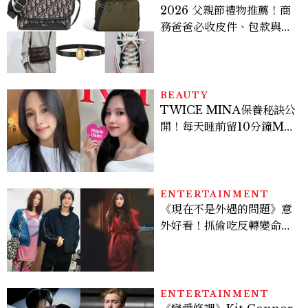
2026 父親節禮物推薦！商
務爸爸必收皮件、包款與鞋
履一次看
BEAUTY
TWICE MINA保養秘訣公
開！每天睡前留10分鐘ME
TIME、定期皮拉提斯，6
個日常習慣養出牛奶肌
ENTERTAINMENT
《現在不是外遇的問題》意
外好看！抓偷吃反轉變命
案？金憓秀傳奇美腿被讚
爆、金智勳大秀腹肌，曹汝
貞雙影后飆戲，線上看7大
看點懶人包
ENTERTAINMENT