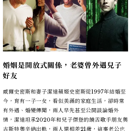
婚姻是開放式關係，老婆曾外遇兒子
好友
威爾史密斯和妻子潔達蘋姬史密斯從1997年結婚至
今，育有一子一女，看似美滿的家庭生活，卻時常
有外遇、婚變傳聞，兩人早先甚至公開談論婚外
情，潔達坦承2020年和兒子傑登的饒舌歌手朋友奧
古斯特奧辛納出軌，兩人還相差21歲，這事老公也