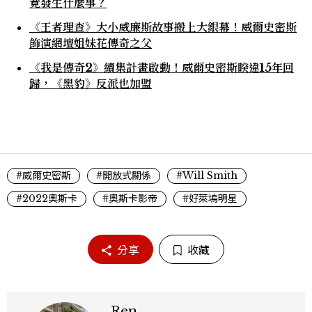
竟發生什麼事？
《王者理查》大小威廉斯故事搬上大銀幕！威爾史密斯
飾演網壇姐妹花傳奇之父
《我是傳奇2》續集計畫啟動！威爾史密斯睽違15年回
歸，《黑豹》反派也加盟
#威爾史密斯
#開放式關係
#Will Smith
#2022奧斯卡
#奧斯卡影帝
#好萊塢明星
分享
收藏
Ren