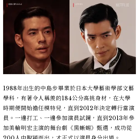
1988年出生的中島步畢業於日本大學藝術學部文藝
學科，有著令人稱羨的184公分高挑身材，在大學
時期便開始擔任模特兒，直到2012年決定轉行當演
員。一邊打工、一邊參加演員試鏡，直到2013年參
加美輪明宏主演的舞台劇《黑蜥蜴》甄選，成功從
200人中脫穎而出，才正式以演員身分出道。