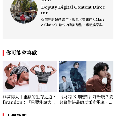
Deputy Digital Content Direc
tor
媒體經歷超過10年，現為《美麗佳人Mari
e Claire》數位內容副總監，專精娛樂與
生活風格領域，處理國內外名人消息、頒獎
典禮與大型內容企劃。 ren_chen@mct
w.com.tw
你可能會喜歡
非常男人｜幽默的生存之道，
《財閥 X 刑警2》好看嗎？安
Brandon：「只要能讓大家
普賢對決最帥反派俞承豪，鄭
笑，我們就有機會玩在一起，
恩彩接棒女主，開專機、刷黑
讓敵人成為朋友。」
卡，用錢輾壓罪犯的陳利手回