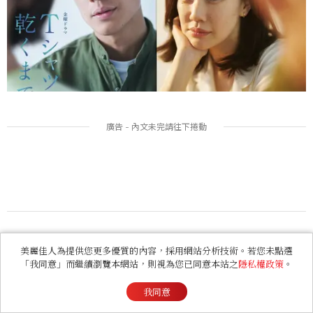
近期中島步的話題之作，便是演出《Silent》編劇
美麗佳人為提供您更多優質的內容，採用網站分析技術。若您未點選
「我同意」而繼續瀏覽本網站，則視為您已同意本站之
隱私權政策
。
生方美久新日劇《直到T恤乾了為止》。他飾演的
我同意
角色園田樹生有著良善性格，對工作及家庭規劃都