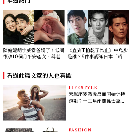
本週熱門
來了，這次能玩多大？
陳庭妮胡宇威當爸媽了！低調
《直到T恤乾了為止》中島步
懷孕10個月平安產女，稱老
是誰？9件事認識日本「昭和
公是女兒傻瓜
臉」男星：大文豪玄孫、《地
獄占星師》關鍵人物
看過此篇文章的人也喜歡
LIFESTYLE
天蠍座變熟後反而開始保持
距離？十二星座關係太靠近
時最怕發生的事，「這星
座」一有壓力就先躲起來
FASHION