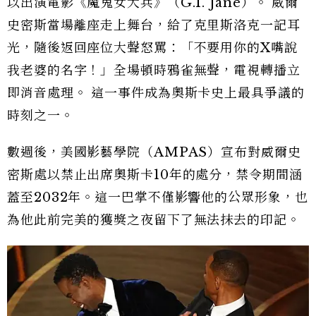
以出演電影《魔鬼女大兵》（G.I. Jane）。 威爾
史密斯當場離座走上舞台，給了克里斯洛克一記耳
光，隨後返回座位大聲怒罵：「不要用你的X嘴說
我老婆的名字！」全場頓時鴉雀無聲，電視轉播立
即消音處理。 這一事件成為奧斯卡史上最具爭議的
時刻之一。
數週後，美國影藝學院（AMPAS）宣布對威爾史
密斯處以禁止出席奧斯卡10年的處分，禁令期間涵
蓋至2032年。這一巴掌不僅影響他的公眾形象，也
為他此前完美的獲獎之夜留下了無法抹去的印記。