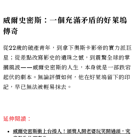
威爾史密斯：一個充滿矛盾的好萊塢
傳奇
從22歲的破產青年，到拿下奧斯卡影帝的實力派巨
星；從差點改寫影史的遺珠之憾，到震驚全球的掌
摑風波——威爾史密斯的人生，本身就是一部跌宕
起伏的劇本。無論評價如何，他在好萊塢留下的印
記，早已無法被輕易抹去。
延伸閱讀：
威爾史密斯衝上台揍人！頒獎人開老婆玩笑開過頭，究