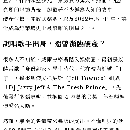
查》，作品類型多元，票房實力驚人。然而，光鮮
亮麗的星途背後，卻藏著不少鮮為人知的故事——
破產危機、開放式婚姻，以及2022年那一巴掌，讓
他成為好萊塢史上最複雜的明星之一。
說唱歌手出身，還曾瀕臨破產？
很多人不知道，威爾史密斯踏入娛樂圈，最初是以
饒舌歌手身份起家。學生時代，他在校內綽號「王
子」，後來與傑夫托尼斯（Jeff Townes）組成
「DJ Jazzy Jeff & The Fresh Prince」，先
後發行多張專輯，並抱回 4 座葛萊美獎，年紀輕輕
便聲名大噪。
然而，暴漲的名氣帶來暴漲的支出。不懂理財的他