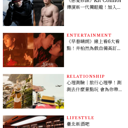
《戀愛修課》Kit Connor
傳演新一代獨眼龍！加入新
版《X戰警》，可望搭檔
Sadie Sink
ENTERTAINMENT
《早春晴朗》線上看6大看
點！井柏然為戲自備高訂，
孫千苦等地下戀轉正，雨夜
激吻獲讚慾感天花板
RELATIONSHIP
心理測驗｜旅行心理學！測
測去什麼景點玩 會為你帶來
好運
LIFESTYLE
臺北新酒吧