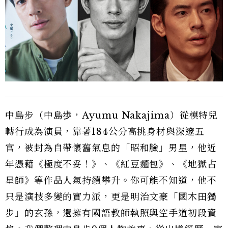
中島步（中島歩，Ayumu Nakajima）從模特兒
轉行成為演員，靠著184公分高挑身材與深邃五
官，被封為自帶懷舊氣息的「昭和臉」男星，他近
年憑藉《極度不妥！》、《紅豆麵包》、《地獄占
星師》等作品人氣持續攀升。你可能不知道，他不
只是演技多變的實力派，更是明治文豪「國木田獨
步」的玄孫，還擁有國語教師執照與空手道初段資