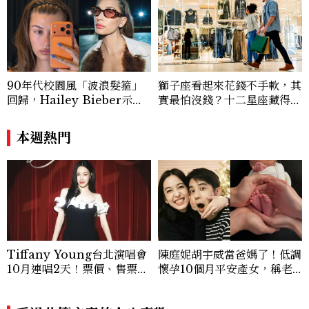
90年代校園風「波浪髮箍」
獅子座看起來花錢不手軟，其
回歸，Hailey Bieber示範
實最怕沒錢？十二星座藏得最
如何戴得時髦：這款Miu Mi
深的金錢焦慮，「這星座」比
u髮箍未開賣先爆紅！
價半天，最後卻買最貴的
本週熱門
Tiffany Young台北演唱會
陳庭妮胡宇威當爸媽了！低調
10月連唱2天！票價、售票時
懷孕10個月平安產女，稱老
間與巡演亮點一次看
公是女兒傻瓜