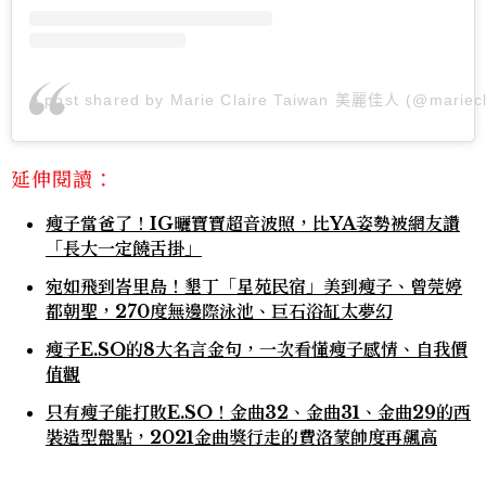
A post shared by Marie Claire Taiwan 美麗佳人 (@mariecl
延伸閱讀：
瘦子當爸了！IG曬寶寶超音波照，比YA姿勢被網友讚
「長大一定饒舌掛」
宛如飛到峇里島！墾丁「星苑民宿」美到瘦子、曾莞婷
都朝聖，270度無邊際泳池、巨石浴缸太夢幻
瘦子E.SO的8大名言金句，一次看懂瘦子感情、自我價
值觀
只有瘦子能打敗E.SO！金曲32、金曲31、金曲29的西
裝造型盤點，2021金曲獎行走的費洛蒙帥度再飆高