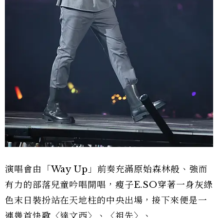
演唱會由「Way Up」前奏充滿原始森林般、強而
有力的部落兒童吟唱開唱，瘦子E.SO穿著一身灰綠
色末日裝扮站在天地柱的中央出場，接下來便是一
連幾首快歌〈達文西〉、〈祖先〉、