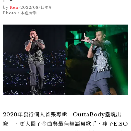
by
Ren
-
2022/08/15
更新
Photo / 本色音樂
2020年發行個人首張專輯「OuttaBody靈魂出
竅」，更入圍了金曲獎最佳華語男歌手，瘦子E.SO