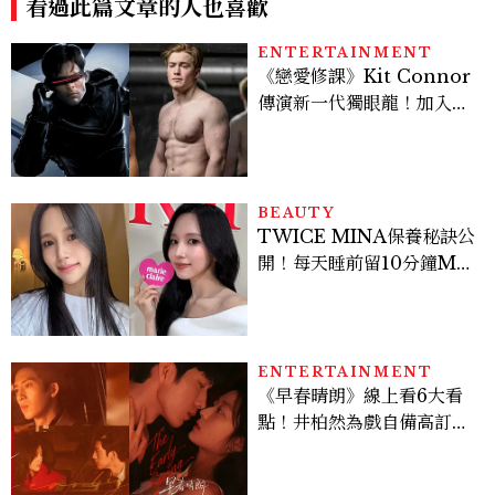
看過此篇文章的人也喜歡
ENTERTAINMENT
《戀愛修課》Kit Connor
傳演新一代獨眼龍！加入新
版《X戰警》，可望搭檔
Sadie Sink
BEAUTY
TWICE MINA保養秘訣公
開！每天睡前留10分鐘ME
TIME、定期皮拉提斯，6
個日常習慣養出牛奶肌
ENTERTAINMENT
《早春晴朗》線上看6大看
點！井柏然為戲自備高訂，
孫千苦等地下戀轉正，雨夜
激吻獲讚慾感天花板