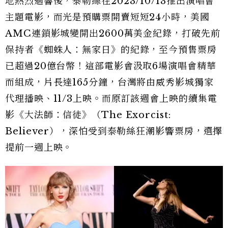
地熱烈迴響後，泰勒絲在2023/10/13推出演唱會
主題電影，而光是預購票開賣短短24小時，美國
AMC連鎖影城變開出2600萬美金紀錄，打破先前
保持者《蜘蛛人：無家日》的紀錄，至今預售票房
已超過20億台幣！這部電影會汲取6場演唱會精華
而組成，片長達165分鐘，台灣將由威秀影城獨家
代理播映、11/3上映。而原訂該週會上映的續集電
影《大法師：信徒》（The Exorcist:
Believer），深怕受到泰勒絲狂潮影響票房，選擇
提前一週上映。