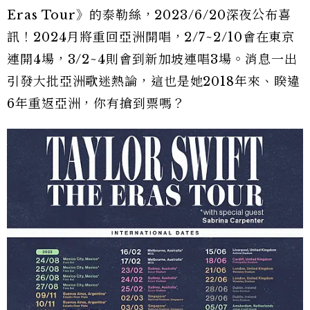
Eras Tour》的泰勒絲，2023/6/20深夜公布喜
訊！2024月將重回亞洲開唱，2/7~2/10會在東京
連開4場，3/2~4則會到新加坡連唱3場。消息一出
引發大批亞洲歌迷熱論，這也是她2018年來、睽違
6年重返亞洲，你有搶到票嗎？