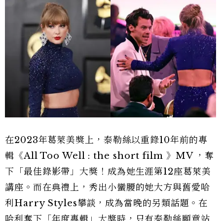
在2023年葛萊美獎上，泰勒絲以重錄10年前的專
輯《All Too Well : the short film 》MV ，奪
下「最佳錄影帶」大獎！成為她生涯第12座葛萊美
講座。而在典禮上，秀出小蠻腰的她大方與舊愛哈
利Harry Styles攀談，成為當晚的另類話題。在
哈利奪下「年度專輯」大獎時，只有泰勒絲願意站