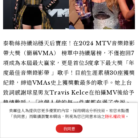
泰勒絲持續站穩天后寶座！在2024 MTV音樂錄影
帶大獎（簡稱VMA） 榜單中持續屠榜，不僅抱回7
項成為本屆最大贏家，更是首位5度拿下最大獎「年
度最佳音樂錄影帶 」歌手！目前生涯累積30座獲獎
紀錄，締造VMAs史上獲獎數最多的歌手。她上台
致詞感謝球星男友Travis Kelce在拍攝MV後給予
熱情歡呼：「這個人做的每一件事都充滿了幸福、
美麗佳人為提供您更多優質的內容，採用網站分析技術。若您未點選
歡樂和魔力，所以我想感謝他為我們的拍攝增添了
「我同意」而繼續瀏覽本網站，則視為您已同意本站之
隱私權政策
。
這些元素，因為我會永遠記住這些。」
我同意