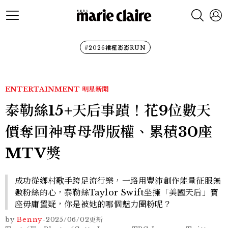
#2026裙襬澎澎RUN
ENTERTAINMENT
明星新聞
泰勒絲15+天后事蹟！花9位數天
價奪回神專母帶版權、累積30座
MTV獎
成功從鄉村歌手跨足流行樂，一路用豐沛創作能量征服無
數粉絲的心，泰勒絲Taylor Swift坐擁「美國天后」寶
座毋庸置疑，你是被她的哪個魅力圈粉呢？
by
Benny
-
2025/06/02
更新