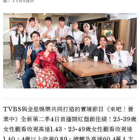
圖／TVBS提供
TVBS與金星娛樂共同打造的實境節目《來吧！營
業中》全新第二季4日首播開紅盤創佳績！25-39歲
女性觀看收視高達1.43，25-49歲女性觀看收視達
1.40，4歲以上收視0.89，總觸及高達60.4萬人次