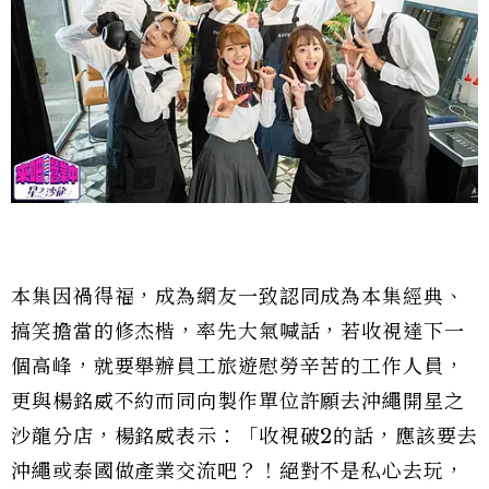
本集因禍得福，成為網友一致認同成為本集經典、
搞笑擔當的修杰楷，率先大氣喊話，若收視達下一
個高峰，就要舉辦員工旅遊慰勞辛苦的工作人員，
更與楊銘威不約而同向製作單位許願去沖繩開星之
沙龍分店，楊銘威表示：「收視破2的話，應該要去
沖繩或泰國做產業交流吧？！絕對不是私心去玩，