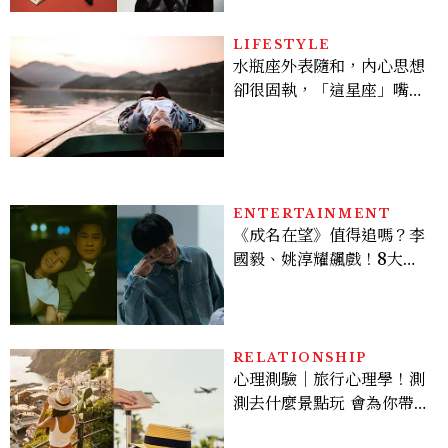
LIFESTYLE
水瓶座外表隨和，內心思想
卻很固執，「這星座」嘴上
說都可以，最後還是照自己
的方式選！12星座最難被改
變的一面
ENTERTAINMENT
《成名在望》值得追嗎？李
國毅、姚淳耀飆戲！8大看
點與網友殘酷評價：節奏太
慢、犯人太好猜？
RELATIONSHIP
心理測驗｜旅行心理學！測
測去什麼景點玩 會為你帶來
好運