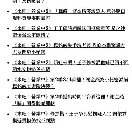
攔、友情破裂？
《來吧！營業中2》「舞癡」修杰楷笑壞眾人 意外脫口
爆料賈靜雯脾氣差
《來吧！營業中2》王子邱勝翊曖昧同框郭雪芙 星之沙
龍爆辦公室戀情？
《來吧！營業中2》楊銘威失手坑老婆 與修杰楷驚爆方
志友閨房小秘密
《來吧！營業中2》萌娃來襲！王子慘被混血妹已讀不回
酒水安撫奶爸心情
《來吧！營業中》第2季3/4首播！謝金燕為小秘密淚崩
楊銘威夫妻險決裂？
《來吧！營業中》第2季播出時間平台看這裡！謝金燕
「騎」開得勝竟腿軟
《來吧！營業中》修杰楷、王子學剪髮懷疑人生 謝依霖
摸遍男模仍找不到點