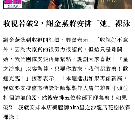
收視若破
2
，謝金燕將安排「她」裸泳
謝金燕聽到收視開紅盤，興奮表示：「收視好不意
外，因為大家真的很努力很認真，但這只是剛開
始，我們團隊皮要再繃緊點，謝謝大家喜歡！『星
之沙龍』以客為尊，只要你敢來，我們都敢剪！歡
迎光臨！」接著表示：「本週播出如果再創新高，
我就要安排修杰楷設計師幫製作人詹仁雄剃寸頭並
打個帥氣的X，然後安排五位幹部下鄉義剪！如果
破2，我就安排本店美體師aka星之沙龍店花謝依霖
裸泳！」