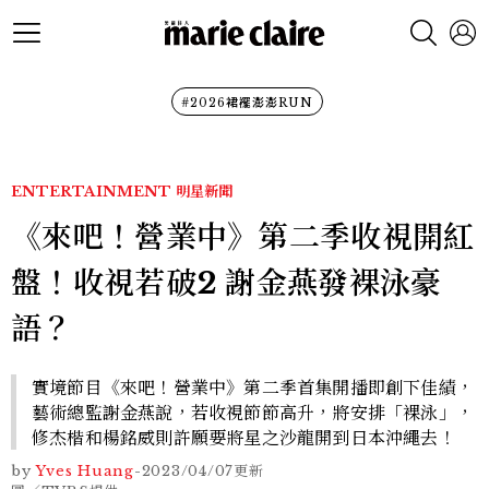
#2026裙襬澎澎RUN
ENTERTAINMENT
明星新聞
《來吧！營業中》第二季收視開紅
盤！收視若破2 謝金燕發裸泳豪
語？
實境節目《來吧！營業中》第二季首集開播即創下佳績，
藝術總監謝金燕說，若收視節節高升，將安排「裸泳」，
修杰楷和楊銘威則許願要將星之沙龍開到日本沖繩去！
by
Yves Huang
-
2023/04/07
更新