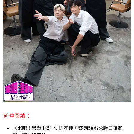
延伸閱讀：
《來吧！營業中2》快閃花蓮考察 玩遊戲求勝口無遮