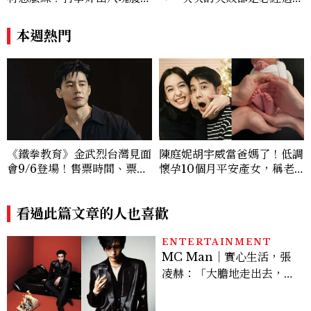
肌，HYROX挑戰也沒錯過
程，必須要經過那些練習，才
能做得好。」
本週熱門
《鐵拳教育》金武烈台灣見面
陳庭妮胡宇威當爸媽了！低調
會9/6登場！售票時間、票
懷孕10個月平安產女，稱老
價、粉絲福利一次看
公是女兒傻瓜
看過此篇文章的人也喜歡
ENTERTAINMENT
MC Man｜實心生活，張
凌赫：「大膽地走出去，不
會後悔的。 」