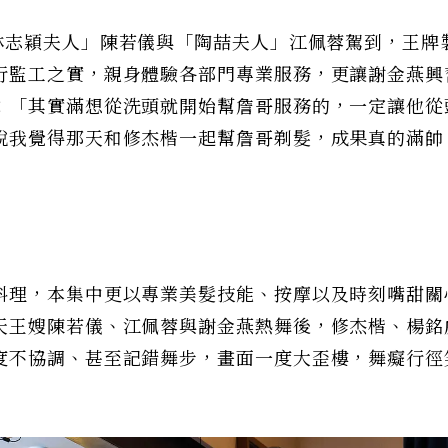
林志穎夫人」陳若儀與「陶喆夫人」江佩蓉駕到，王牌
行監工之實，親身體驗各部門專業服務，更讓謝金燕興
：「其實滿想從洗頭就開始幫詹哥服務的，一定讓他從
說我覺得那天和修杰楷一起幫詹哥剃髮，成果真的滿帥
料理，本集中更以專業美髮技能、按摩以及時刻嘴甜關
天王嫂陳若儀、江佩蓉與謝金燕熱舞後，修杰楷、楊銘
度不協調、甚至記錯舞步，畫面一度大歪樓，舞癡行徑