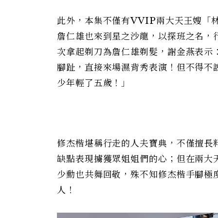
此外，本集不僅有
VVIP
兩大天王嫂「
詹仁雄也來到星之沙龍，以探班之名，
次拿起剃刀為詹仁雄剃髮，謝金燕表示
腳趾，直接來場濕背秀表演！但不得不
少年輕了五歲！」
修杰楷堪稱行走的人夫寶典，不僅擅長
缺點表現擄獲眾姐姐們的心；但在兩大
少勳也共舞回敬，殊不知修杰楷手腳極
人！