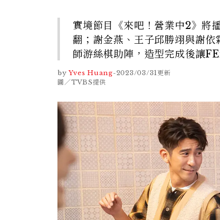
實境節目《來吧！營業中2》將
翻；謝金燕、王子邱勝翊與謝依霖
師游絲棋助陣，造型完成後讓FE
by
Yves Huang
-
2023/03/31
更新
圖／TVBS提供