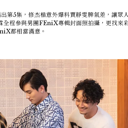
播出第5集，修杰楷意外爆料賈靜雯脾氣差，讓眾
全程參與男團FEniX專輯封面照拍攝，更找來
niX都相當滿意。