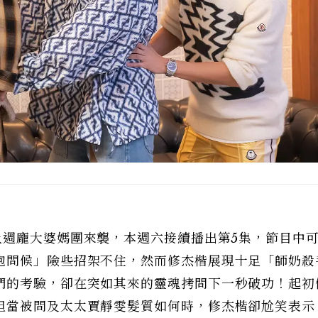
上週龐大婆媽團來襲，本週六接續播出第5集，節目中
炮問候」險些招架不住，然而修杰楷展現十足「師奶殺
們的考驗，卻在突如其來的靈魂拷問下一秒破功！起初
但當被問及太太賈靜雯髮質如何時，修杰楷卻尬笑表示