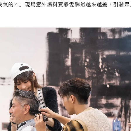
我氣的。」現場意外爆料賈靜雯脾氣越來越差，引發眾