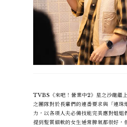
TVBS
《來吧！營業中
2
》星之沙龍繼
之團隊對於長輩們的連番要求與「連珠
力，以各項人夫必備技能完美應對姐姐
提到髮質細軟的女生通常脾氣都很好，