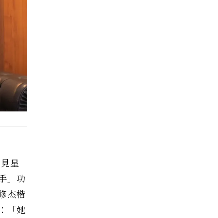
可見星
手」功
修杰楷
：「她