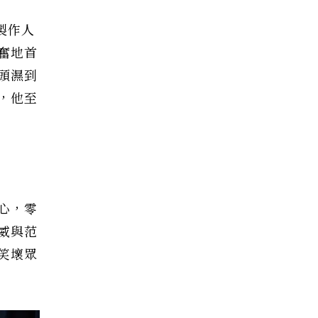
製作人
奮地首
頭濕到
，他至
心，零
威與范
笑壞眾