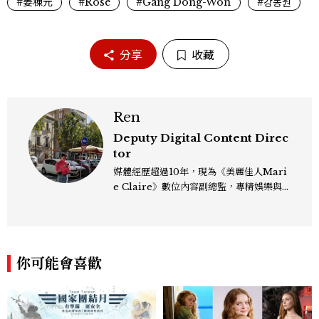
#姜棟元
#Rosé
#Gang Dong-Won
#강동원
分享
收藏
Ren
Deputy Digital Content Direc
tor
媒體經歷超過10年，現為《美麗佳人Mari
e Claire》數位內容副總監，專精娛樂與
生活風格領域，處理國內外名人消息、頒獎
典禮與大型內容企劃。 ren_chen@mct
w.com.tw
你可能會喜歡