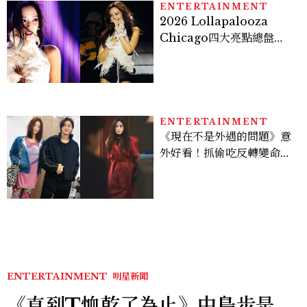
ENTERTAINMENT
2026 Lollapalooza
Chicago四大亮點總盤
點， JENNIE、 CORTIS
登台，K-POP擄獲全球！
ENTERTAINMENT
《現在不是外遇的問題》意
外好看！抓偷吃反轉變命
案？金憓秀傳奇美腿被讚
爆、金智勳大秀腹肌，曹汝
貞雙影后飆戲，線上看7大
看點懶人包
ENTERTAINMENT
明星新聞
《直到T恤乾了為止》中島步是