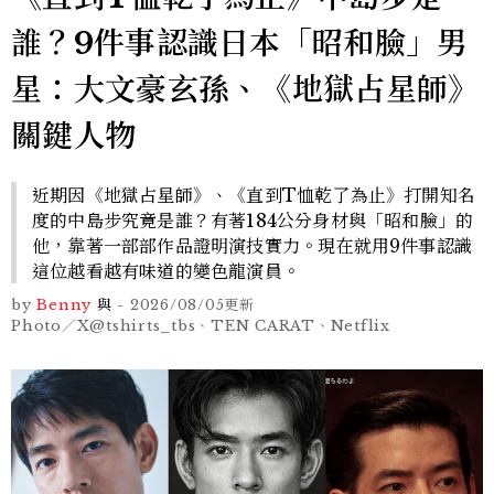
誰？9件事認識日本「昭和臉」男
星：大文豪玄孫、《地獄占星師》
關鍵人物
近期因《地獄占星師》、《直到T恤乾了為止》打開知名
度的中島步究竟是誰？有著184公分身材與「昭和臉」的
他，靠著一部部作品證明演技實力。現在就用9件事認識
這位越看越有味道的變色龍演員。
by
Benny
與
-
2026/08/05
更新
Photo／X@tshirts_tbs、TEN CARAT、Netflix