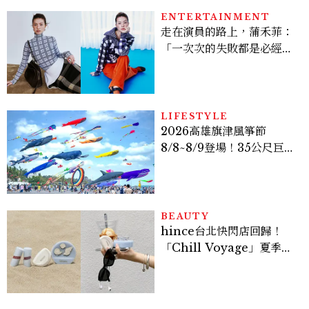
ENTERTAINMENT
走在演員的路上，蒲禾菲：
「一次次的失敗都是必經過
程，必須要經過那些練習，
才能做得好。」
LIFESTYLE
2026高雄旗津風箏節
8/8~8/9登場！35公尺巨大
鯨魚首度放飛、豐富親子活
動時間懶人包
BEAUTY
hince台北快閃店回歸！
「Chill Voyage」夏季限
定系列登場，夢幻海洋藍空
間、限定彩妝、DIY吊飾一
次體驗