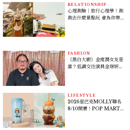
RELATIONSHIP
心理測驗｜旅行心理學！測
測去什麼景點玩 會為你帶來
好運
FASHION
《黑白大廚》金度潤女友是
誰？低調交往演員金瑞妍、
曾出演《少年法庭》，私下
極簡風穿搭是日常範本！
LIFESTYLE
2026星巴克MOLLY聯名
8/10開賣！POP MART 6
款杯袋價格、草莓布蕾星冰
樂一次看