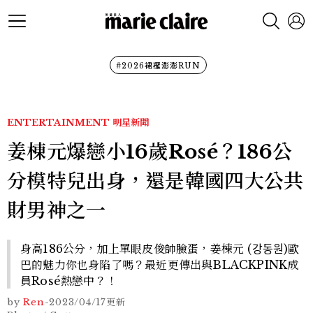
#2026裙襬澎澎RUN
ENTERTAINMENT
明星新聞
姜棟元爆戀小16歲Rosé？186公
分模特兒出身，還是韓國四大公共
財男神之一
身高186公分，加上單眼皮俊帥臉蛋，姜棟元 (강동원)歐
巴的魅力你也身陷了嗎？最近更傳出與BLACKPINK成
員Rosé熱戀中？！
by
Ren
-
2023/04/17
更新