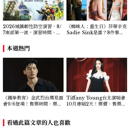
2026城鎮韌性防空演習，8/
《蜘蛛人：重生日》莎蒂辛克
7南部第一波，演習時間、可
Sadie Sink是誰？8件事認
以出門嗎？罰款懶人包
識《怪奇物語》Max，神祕
角色成最大謎團
本週熱門
《鐵拳教育》金武烈台灣見面
Tiffany Young台北演唱會
會9/6登場！售票時間、票
10月連唱2天！票價、售票時
價、粉絲福利一次看
間與巡演亮點一次看
看過此篇文章的人也喜歡