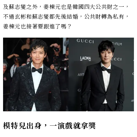
及蘇志燮之外，姜棟元也是韓國四大公共財之一，
不過玄彬和蘇志燮都先後結婚，公共財轉為私有，
姜棟元也接著要跟進了嗎？
模特兒出身，一演戲就拿獎