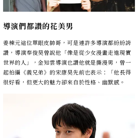
導演們都讚的花美男
姜棟元這位單眼皮帥哥，可是連許多導演都紛紛誇
讚，導演奉俊昊曾說他「像是從少女漫畫走進現實
世界的人」，金知雲導演也讚他就是撕漫男，曾一
起拍攝《義兄弟》的宋康昊先前也表示：「他長得
很好看，但更大的魅力卻來自於性格、幽默感。