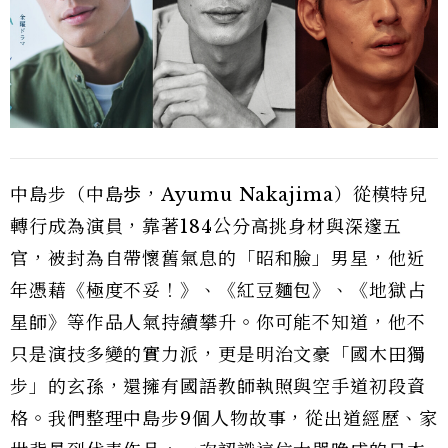
中島步（中島歩，Ayumu Nakajima）從模特兒
轉行成為演員，靠著184公分高挑身材與深邃五
官，被封為自帶懷舊氣息的「昭和臉」男星，他近
年憑藉《極度不妥！》、《紅豆麵包》、《地獄占
星師》等作品人氣持續攀升。你可能不知道，他不
只是演技多變的實力派，更是明治文豪「國木田獨
步」的玄孫，還擁有國語教師執照與空手道初段資
格。我們整理中島步9個人物故事，從出道經歷、家