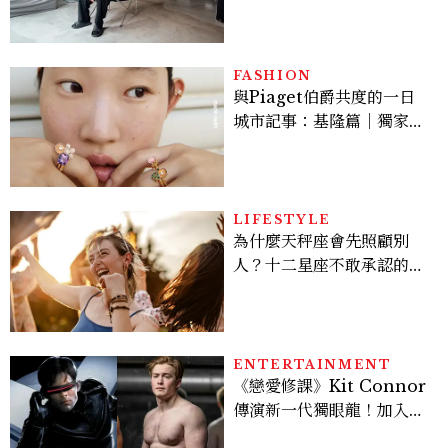
的生活邏輯：「只要喜歡，
就能找到相處的方式」
FASHION
與Piaget伯爵共度的一日
城市記事：基隆篇｜獨家影
像故事
LIFESTYLE
為什麼天秤座會先照顧別
人？十二星座不敢承認的一
句話，「這星座」嘴上說沒
差，回家之後想很久
ENTERTAINMENT
《戀愛修課》Kit Connor
傳演新一代獨眼龍！加入新
版《X戰警》，可望搭檔