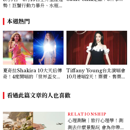
識《怪奇物語》Max，神祕
勢！巨蟹行動力暴升、水瓶迎
角色成最大謎團
新緣分
本週熱門
夏奇拉Shakira 10大天后傳
Tiffany Young台北演唱會
奇！4度開唱的「世界盃女
10月連唱2天！票價、售票時
王」、Waka Waka爆紅、4
間與巡演亮點一次看
9歲凍齡秘訣一次看
看過此篇文章的人也喜歡
RELATIONSHIP
心理測驗｜旅行心理學！測
測去什麼景點玩 會為你帶來