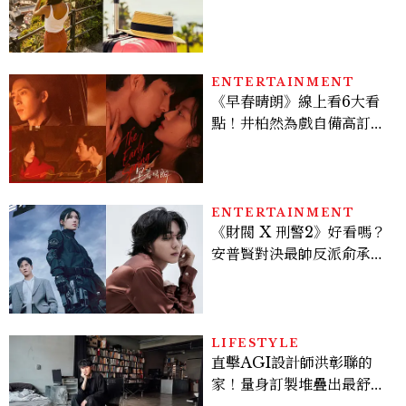
好運
ENTERTAINMENT
《早春晴朗》線上看6大看
點！井柏然為戲自備高訂，
孫千苦等地下戀轉正，雨夜
激吻獲讚慾感天花板
ENTERTAINMENT
《財閥 X 刑警2》好看嗎？
安普賢對決最帥反派俞承
豪，鄭恩彩接棒女主，開專
機、刷黑卡，用錢輾壓罪犯
的陳利手回來了，這次能玩
多大？
LIFESTYLE
直擊AGI設計師洪彰聯的
家！量身訂製堆疊出最舒適