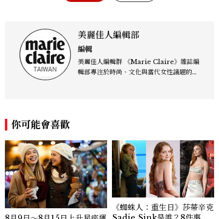
美麗佳人編輯部
編輯
美麗佳人編輯群 《Marie Claire》雜誌編
輯部專注於時尚、文化與當代女性議題的深
度呈現，致力打造兼具風格與觀點的內容敘
事。 團隊擅長核心議題企劃、內容策展與
跨平台整合，長期關注國際時代脈動與社會
趨勢，從文化觀察出發，挖掘具有啟發性的
你可能會喜歡
女性故事與價值觀；同時以細膩的美學語言
與敘事張力，轉化為兼具視覺風格與思想深
度的內容。 《Marie Claire》始終以敏銳
視角與編輯直覺，引領讀者探索女性多元面
貌與生活品味風格的無限可能。
《蜘蛛人：重生日》莎蒂辛克
Sadie Sink是誰？8件事認
8月9日～8月15日上升星座運