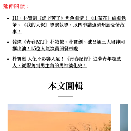
延伸閱讀：
IU、朴寶劍《您辛苦了》角色劇情！《山茶花》編劇執
筆、《我的大叔》導演執導，以四季講述濟州島愛情故
事！
韓綜《青春MT》朴敘俊、朴寶劍、池昌旭三大男神同
框出演！15位人氣演員開餐車啦
朴寶劍 入伍不影響人氣！《青春紀錄》追夢青年超感
人，從配角到男主角的男神演化史！
本文圖輯