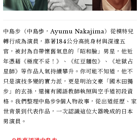
中島步（中島歩，Ayumu Nakajima）從模特兒
轉行成為演員，靠著184公分高挑身材與深邃五
官，被封為自帶懷舊氣息的「昭和臉」男星，他近
年憑藉《極度不妥！》、《紅豆麵包》、《地獄占
星師》等作品人氣持續攀升。你可能不知道，他不
只是演技多變的實力派，更是明治文豪「國木田獨
步」的玄孫，還擁有國語教師執照與空手道初段資
格。我們整理中島步9個人物故事，從出道經歷、家
世背景到代表作品，一次認識這位大器晚成的日本
男演員。