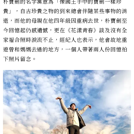
朴寶劍的名字寓意為「像國王手中的寶劍一樣珍
貴」，自古珍貴之物的到來總會伴隨某些事物的消
逝，而他的母親在他四年級因重病去世，朴寶劍至
今回憶起仍感遺憾，更在《花漾青春》談及沒有全
家福合照時淚流不止，經紀人也表示，他會故地重
遊曾和媽媽去過的地方，一個人帶著兩人份回憶拍
下照片留念。