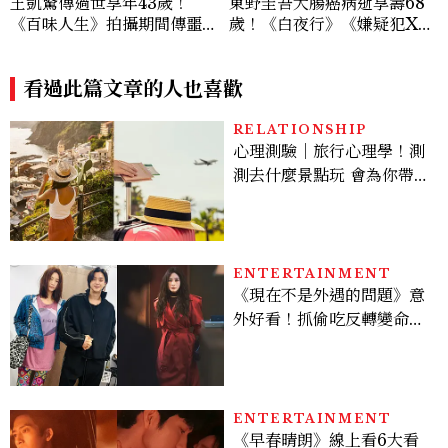
王凱驚傳過世享年43歲！
東野圭吾大腸癌病逝享壽68
《百味人生》拍攝期間傳噩
歲！《白夜行》《嫌疑犯X的
耗，過去曾演出《薰衣草》
獻身》推理巨匠殞落
看過此篇文章的人也喜歡
RELATIONSHIP
心理測驗｜旅行心理學！測
測去什麼景點玩 會為你帶來
好運
ENTERTAINMENT
《現在不是外遇的問題》意
外好看！抓偷吃反轉變命
案？金憓秀傳奇美腿被讚
爆、金智勳大秀腹肌，曹汝
貞雙影后飆戲，線上看7大
看點懶人包
ENTERTAINMENT
《早春晴朗》線上看6大看