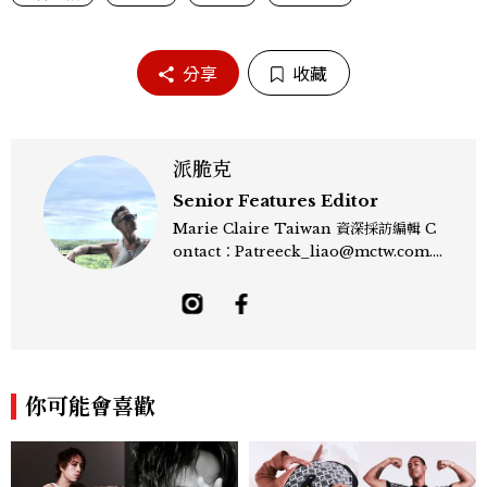
分享
收藏
派脆克
Senior Features Editor
Marie Claire Taiwan 資深採訪編輯 C
ontact：Patreeck_liao@mctw.com.t
w 擅長捕捉當代文化與時尚交會的瞬間，以
敏銳的觀察力與敘事能力，撰寫出兼具深度
與美感的專題內容，長期關注亞洲娛樂、人
物專訪、流行風格與 LGBTQ 多元議題。
曾專訪多位影視與音樂領域的代表人物，擅
長以細膩視角挖掘藝人內在的故事與蛻變。
你可能會喜歡
除了平面編輯，他也涉足影像企劃、封面製
作等，能靈活整合內容與視覺，打造具感染
力的跨平台敘事語言。認為好的內容不僅是
記錄時代，更是溫柔的行動——在每一段訪