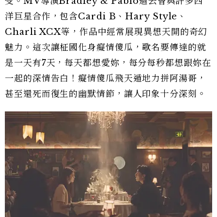
受。MV導演Bradley & Pablo過去曾與許多西
洋巨星合作，包含Cardi B、Hary Style、
Charli XCX等，作品中經常展現異想天開的奇幻
魅力。這次讓柾國化身癡情傻瓜，歌名要傳達的就
是一天有7天，每天都想愛妳，每分每秒都想跟妳在
一起的深情告白！癡情傻瓜飛天遁地力拼阿湯哥，
甚至還死而復生的幽默情節，讓人印象十分深刻。