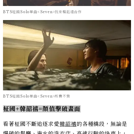
BTS柾國Solo單曲<Seven>找來韓韶禧合作
BTS柾國Solo單曲<Seven>所費不貲
柾國+韓韶禧=顏值擊破畫面
看著柾國不斷追逐求愛
韓韶禧
的各種橋段，無論是
爆破的餐廳、淹水的洗衣店、高速行駛的快車上，