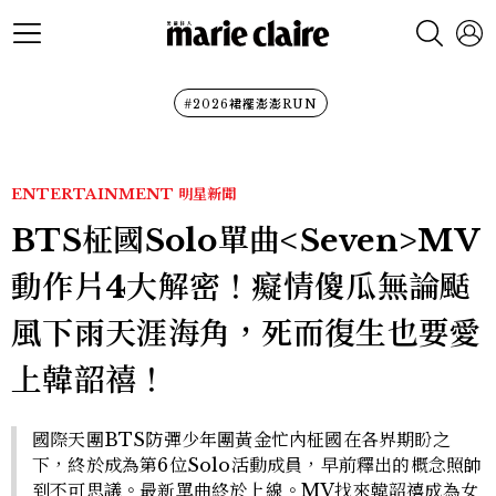
#2026裙襬澎澎RUN
ENTERTAINMENT
明星新聞
BTS柾國Solo單曲<Seven>MV
動作片4大解密！癡情傻瓜無論颳
風下雨天涯海角，死而復生也要愛
上韓韶禧！
國際天團BTS防彈少年團黃金忙內柾國在各界期盼之
下，終於成為第6位Solo活動成員，早前釋出的概念照帥
到不可思議。最新單曲終於上線。MV找來韓韶禧成為女