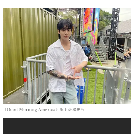
《Good Morning America》Solo出道舞台