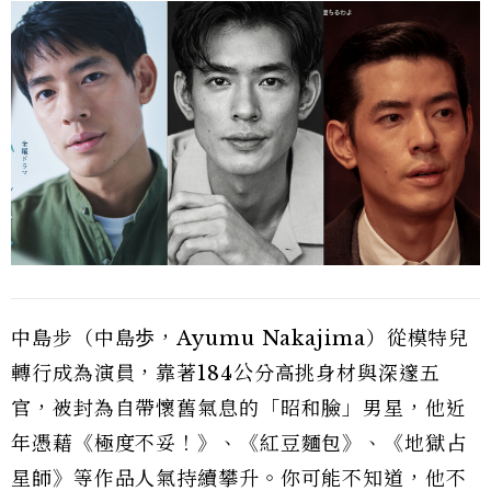
中島步（中島歩，Ayumu Nakajima）從模特兒
轉行成為演員，靠著184公分高挑身材與深邃五
官，被封為自帶懷舊氣息的「昭和臉」男星，他近
年憑藉《極度不妥！》、《紅豆麵包》、《地獄占
星師》等作品人氣持續攀升。你可能不知道，他不