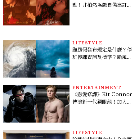
點！井柏然為戲自備高訂，
孫千苦等地下戀轉正，雨夜
激吻獲讚慾感天花板
LIFESTYLE
颱風假發布規定是什麼？停
班停課查詢及標準？颱風假
有薪水嗎、可否拒絕上班？
ENTERTAINMENT
《戀愛修課》Kit Connor
傳演新一代獨眼龍！加入新
版《X戰警》，可望搭檔
Sadie Sink
LIFESTYLE