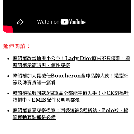
延伸閱讀：
韓韶禧改當迪奧小公主！Lady Dior原來不只優雅，看
韓韶禧示範暗黑、個性穿搭
韓韶禧加入昆凌任Boucheron全球品牌大使！造型細
節及珠寶資訊一篇看
韓韶禧私服同款5個單品全都能平價入手！小CK樂福鞋
特價中、EMIS配件女明星都愛
韓韶禧春夏穿搭提案：西裝短褲3種搭法、Polo衫、棉
質運動套裝都是必備