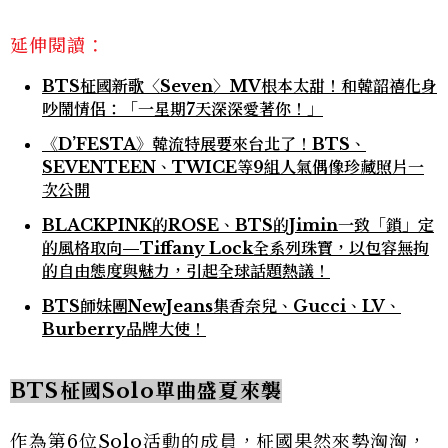
延伸閱讀：
BTS柾國新歌〈Seven〉MV根本太甜！和韓韶禧化身
吵鬧情侶：「一星期7天深深愛著你！」
《D’FESTA》韓流特展要來台北了！BTS、
SEVENTEEN、TWICE等9組人氣偶像珍藏照片一
次公開
BLACKPINK的ROSE、BTS的Jimin一致「鎖」定
的風格取向—Tiffany Lock全系列珠寶，以包容無拘
的自由態度與魅力，引起全球話題熱議！
BTS師妹團NewJeans集香奈兒、Gucci、LV、
Burberry品牌大使！
BTS柾國Solo單曲盛夏來襲
作為第6位Solo活動的成員，柾國果然來勢洶洶，