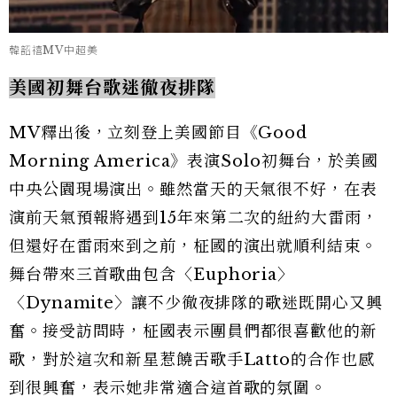
韓韶禧MV中超美
美國初舞台歌迷徹夜排隊
MV釋出後，立刻登上美國節目《Good
Morning America》表演Solo初舞台，於美國
中央公園現場演出。雖然當天的天氣很不好，在表
演前天氣預報將遇到15年來第二次的紐約大雷雨，
但還好在雷雨來到之前，柾國的演出就順利結束。
舞台帶來三首歌曲包含
〈Euphoria〉
〈Dynamite〉讓不少徹夜排隊的歌迷既開心又興
奮。接受訪問時，
柾國表示團員們都很喜歡他的新
歌，對於這次和新星惹饒舌歌手Latto的合作也感
到很興奮，表示她非常適合這首歌的氛圍。