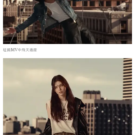
柾國MV中飛天遁度