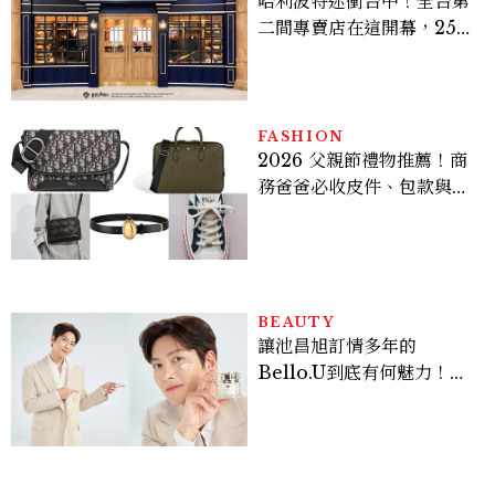
哈利波特迷衝台中！全台第
二間專賣店在這開幕，25週
年限定周邊、托特包太值得
入手
FASHION
2026 父親節禮物推薦！商
務爸爸必收皮件、包款與鞋
履一次看
BEAUTY
讓池昌旭訂情多年的
Bello.U到底有何魅力！揭
密男神發光乳霜～「肽光透
亮緊緻霜」如何打造日不落
的透亮肌，熬夜拍戲不顯疲
倦感，超神！