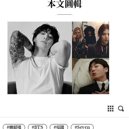
本文圖輯
#韓韶禧
#BTS
#柾國
#Seven