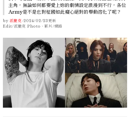
主角，無論如何都要愛上妳的劇情設定浪漫到不行，各位
Army是不是也對柾國如此癡心絕對的舉動溶化了呢？
by
派脆克
-
2024/02/23
更新
Edit/派脆克 Photo、影片/網路