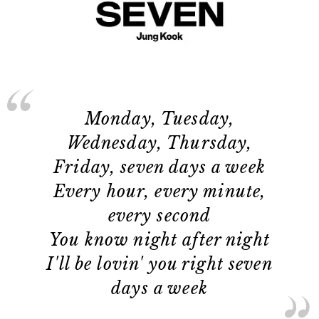
Monday, Tuesday,
Wednesday, Thursday,
Friday, seven days a week
Every hour, every minute,
every second
You know night after night
I'll be lovin' you right seven
days a week