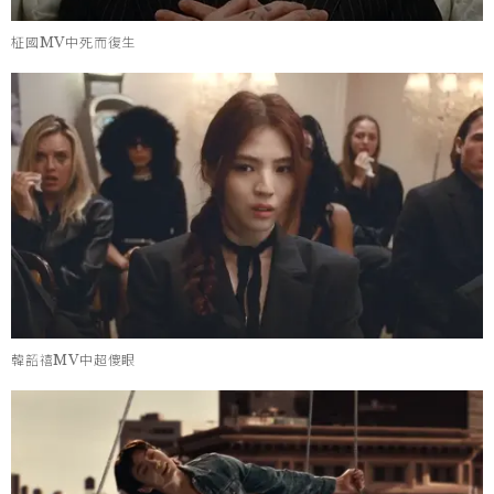
柾國MV中死而復生
韓韶禧MV中超傻眼