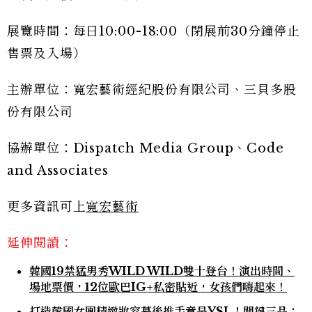
展覽時間：每日10:00-18:00（閉展前30分鐘停止
售票及入場）
主辦單位：寬宏藝術經紀股份有限公司、三貝多股
份有限公司
協辦單位：Dispatch Media Group、Code
and Associates
更多資訊可上
寬宏藝術
延伸閱讀：
韓國19禁猛男秀WILD WILD雙十登台！演出時間、
場地票價，12位歐巴IG+私密貼近，女孩們嗨起來！
打造韓國女團精緻妝容幕後推手竟是YSL！關鍵三品：