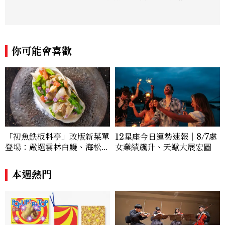
生活風格領域，處理國內外名人消息、頒獎
典禮與大型內容企劃。 ren_chen@mct
w.com.tw
你可能會喜歡
12星座今日運勢速報｜8/7處
「初魚鉄板料亭」改版新菜單
女業績飆升、天蠍大展宏圖
登場：嚴選雲林白鰻、海松貝
交織旬味，限時推出父親節升
級優惠
本週熱門