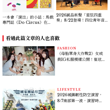
2026誠品新聲「星弦四重
一本會「演出」的小誌：馬戲
奏」8/22登場！四位青年音
專門誌《Do Circus》在重
樂家演繹三部經典作品，帶來
本書店展開紙本與身體的實驗
跨越時代的古典音樂盛宴
看過此篇文章的人也喜歡
FASHION
《母胎單身大作戰2》女成
員IG私服模樣公開！崔玹諝
溫柔系歐膩粉絲飆漲、金秀
炫竟是低調千金？
LIFESTYLE
2026城鎮韌性防空演習，
8/7南部第一波，演習時
間、可以出門嗎？罰款懶人