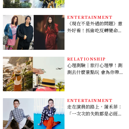
包
ENTERTAINMENT
《現在不是外遇的問題》意
外好看！抓偷吃反轉變命
案？金憓秀傳奇美腿被讚
爆、金智勳大秀腹肌，曹汝
貞雙影后飆戲，線上看7大
看點懶人包
RELATIONSHIP
心理測驗｜旅行心理學！測
測去什麼景點玩 會為你帶來
好運
ENTERTAINMENT
走在演員的路上，蒲禾菲：
「一次次的失敗都是必經過
程，必須要經過那些練習，
才能做得好。」