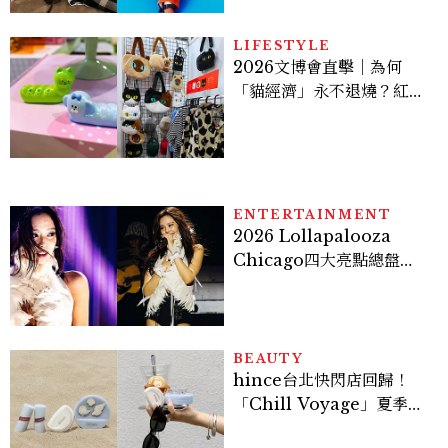
LIFESTYLE
2026文博會直擊｜為何
「貓經濟」永不退燒？紅到
國際的台灣療癒插畫、曼谷
新潮貓系品牌，今年不能錯
過的貓咪IP推薦
ENTERTAINMENT
2026 Lollapalooza
Chicago四大亮點總盤
點， JENNIE、 CORTIS
登台，K-POP擄獲全球！
BEAUTY
hince台北快閃店回歸！
「Chill Voyage」夏季限
定系列登場，夢幻海洋藍空