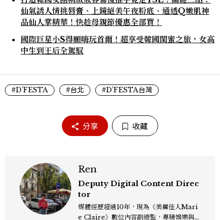
仙氣誘人情挑唇膏、上鏡絕美午夜粉底、通透Q嫩肌神
品仙人掌精華！快趁母親節優惠全部買！
國際巨星小S得願嗨玩首爾！超享受韓國閨蜜之旅，女高
中生到王后全駕馭
#D’FESTA
#台北
#D’FESTA台灣
分享
收藏
Ren
Deputy Digital Content Direc
tor
媒體經歷超過10年，現為《美麗佳人Mari
e Claire》數位內容副總監，專精娛樂與