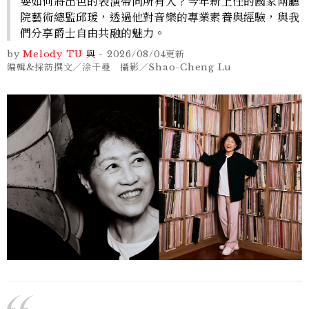
要如何將出色的表演帶向所有人？今年新上任的國家兩廳
院藝術總監邱瑗，透過他對音樂的專業素養與經驗，與我
們分享爵士自由共融的魅力。
by
Melody TU
與
-
2026/08/04
更新
編輯&採訪撰文／涂千曼 攝影／Shao-Cheng Lu