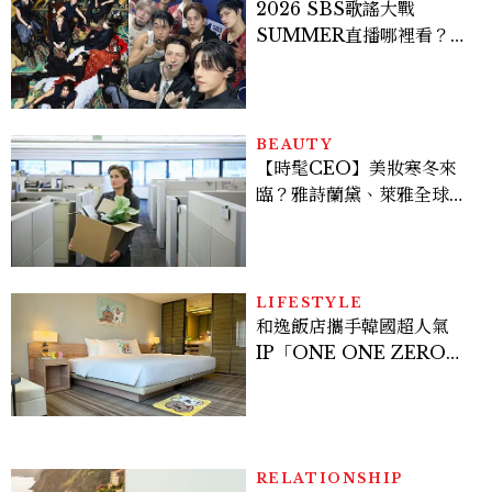
2026 SBS歌謠大戰
SUMMER直播哪裡看？
Stray Kids、ATEEZ等
28組卡司、線上播出時間一
次看
BEAUTY
【時髦CEO】美妝寒冬來
臨？雅詩蘭黛、萊雅全球裁
員＋關閉官網，下一步計畫
曝光
LIFESTYLE
和逸飯店攜手韓國超人氣
IP「ONE ONE ZERO
SEVEN」，打造療癒系快
樂狗狗主題房！全台獨家客
房、聯名好禮一次收藏
RELATIONSHIP