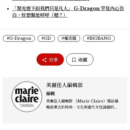
「聚光燈下的我們只是凡人」 G-Dragon 罕見內心告
白，好想幫他呼呼（嗯？）
#G-Dragon
#GD
#權志龍
#BIGBANG
分享
收藏
美麗佳人編輯部
編輯
美麗佳人編輯群 《Marie Claire》雜誌編
輯部專注於時尚、文化與當代女性議題的深
度呈現，致力打造兼具風格與觀點的內容敘
事。 團隊擅長核心議題企劃、內容策展與
跨平台整合，長期關注國際時代脈動與社會