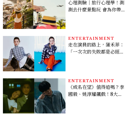
心理測驗｜旅行心理學！測
測去什麼景點玩 會為你帶來
好運
ENTERTAINMENT
走在演員的路上，蒲禾菲：
「一次次的失敗都是必經過
程，必須要經過那些練習，
才能做得好。」
ENTERTAINMENT
《成名在望》值得追嗎？李
國毅、姚淳耀飆戲！8大看
點與網友殘酷評價：節奏太
慢、犯人太好猜？