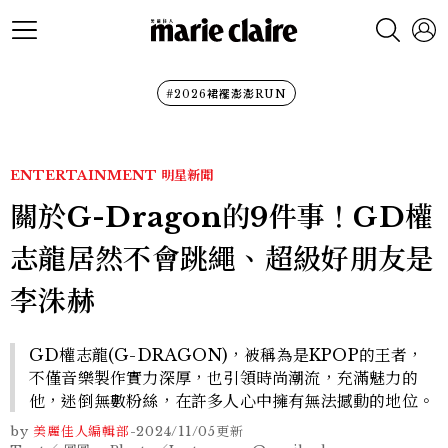
#2026裙襬澎澎RUN
ENTERTAINMENT
明星新聞
關於G-Dragon的9件事！GD權
志龍居然不會跳繩、超級好朋友是
李洙赫
GD權志龍(G-DRAGON)，被稱為是KPOP的王者，
不僅音樂製作實力深厚，也引領時尚潮流，充滿魅力的
他，迷倒無數粉絲，在許多人心中擁有無法撼動的地位。
by
美麗佳人編輯部
-
2024/11/05
更新