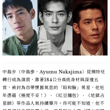
中島步（中島歩，Ayumu Nakajima）從模特兒
轉行成為演員，靠著184公分高挑身材與深邃五
官，被封為自帶懷舊氣息的「昭和臉」男星，他近
年憑藉《極度不妥！》、《紅豆麵包》、《地獄占
星師》等作品人氣持續攀升。你可能不知道，他不