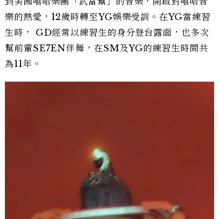
到美國嘻哈樂團「武當幫」的音樂，開啟對嘻哈音
樂的熱愛，12歲時轉至YG娛樂受訓。在YG當練習
生時， GD經常以練習生的身分登台露面，也多次
幫前輩SE7EN伴舞，在SM及YG的練習生時間共
為11年。