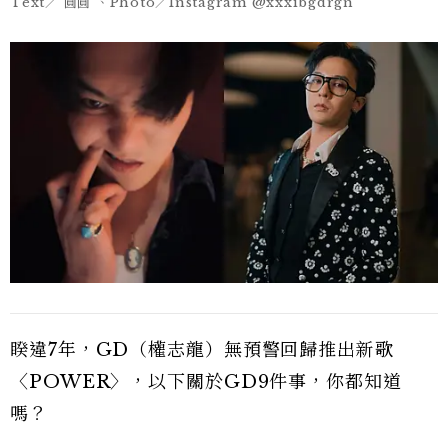
Text／ 圓圓 、Photo／Instagram @xxxibgdrgn
睽違7年，GD（權志龍）無預警回歸推出新歌
〈POWER〉，以下關於GD9件事，你都知道
嗎？