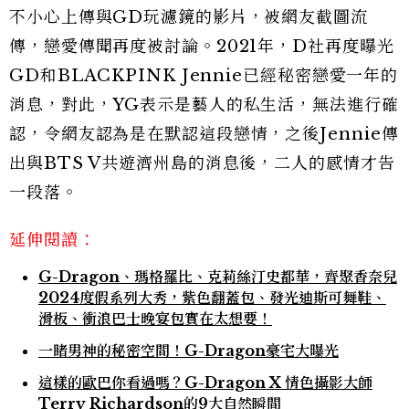
不小心上傳與GD玩濾鏡的影片，被網友截圖流
傳，戀愛傳聞再度被討論。2021年，D社再度曝光
GD和BLACKPINK Jennie已經秘密戀愛一年的
消息，對此，YG表示是藝人的私生活，無法進行確
認，令網友認為是在默認這段戀情，之後Jennie傳
出與BTS V共遊濟州島的消息後，二人的感情才告
一段落。
延伸閱讀：
G-Dragon、瑪格羅比、克莉絲汀史都華，齊聚香奈兒
2024度假系列大秀，紫色翻蓋包、發光迪斯可舞鞋、
滑板、衝浪巴士晚宴包實在太想要！
一睹男神的秘密空間！G-Dragon豪宅大曝光
這樣的歐巴你看過嗎？G-Dragon X 情色攝影大師
Terry Richardson的9大自然瞬間