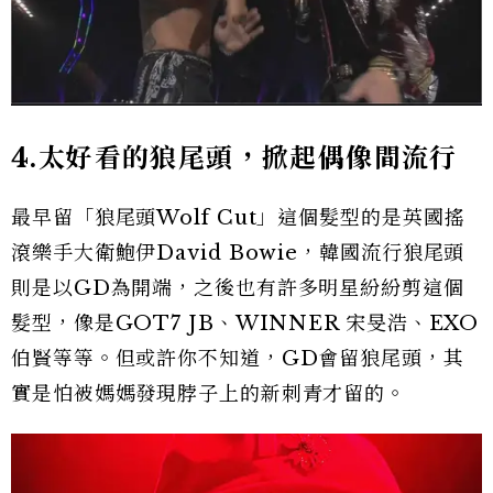
4.
太好看的狼尾頭，掀起偶像間流行
最早留「狼尾頭Wolf Cut」這個髮型的是英國搖
滾樂手大衛鮑伊David Bowie，韓國流行狼尾頭
則是以GD為開端，之後也有許多明星紛紛剪這個
髮型，像是GOT7 JB、WINNER 宋旻浩、EXO
伯賢等等。但或許你不知道，GD會留狼尾頭，其
實是怕被媽媽發現脖子上的新刺青才留的。