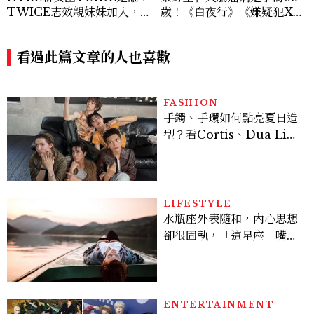
TWICE志效親妹妹加入，7
歲！《白夜行》《嫌疑犯X的
名成員、出道日期一次認識
獻身》推理巨匠殞落
看過此篇文章的人也喜歡
FASHION
手鐲、手環如何點亮夏日造
型？看Cortis、Dua Lip
的穿搭示範
LIFESTYLE
水瓶座外表隨和，內心思想
卻很固執，「這星座」嘴上
說都可以，最後還是照自己
的方式選！12星座最難被改
變的一面
ENTERTAINMENT