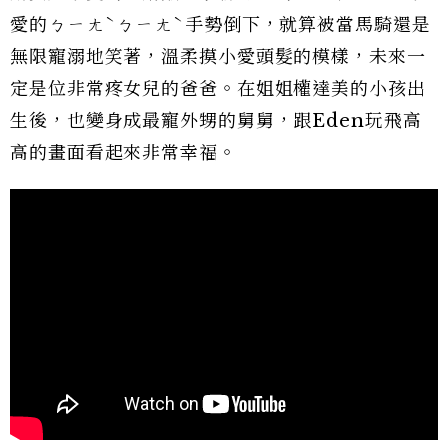
愛的ㄅㄧㄤˋㄅㄧㄤˋ手勢倒下，就算被當馬騎還是
無限寵溺地笑著，溫柔摸小愛頭髮的模樣，未來一
定是位非常疼女兒的爸爸。在姐姐權達美的小孩出
生後，也變身成最寵外甥的舅舅，跟Eden玩飛高
高的畫面看起來非常幸福。