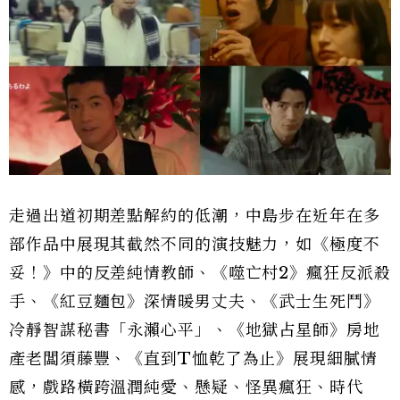
走過出道初期差點解約的低潮，中島步在近年在多
部作品中展現其截然不同的演技魅力，如《極度不
妥！》中的反差純情教師、《噬亡村2》瘋狂反派殺
手、《紅豆麵包》深情暖男丈夫、《武士生死鬥》
冷靜智謀秘書「永瀨心平」、《地獄占星師》房地
產老闆須藤豐、《直到T恤乾了為止》展現細膩情
感，戲路橫跨溫潤純愛、懸疑、怪異瘋狂、時代