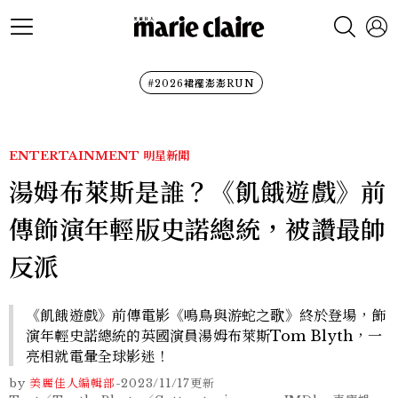
#2026裙襬澎澎RUN
ENTERTAINMENT
明星新聞
湯姆布萊斯是誰？《飢餓遊戲》前
傳飾演年輕版史諾總統，被讚最帥
反派
《飢餓遊戲》前傳電影《鳴鳥與游蛇之歌》終於登場，飾
演年輕史諾總統的英國演員湯姆布萊斯Tom Blyth，一
亮相就電暈全球影迷！
by
美麗佳人編輯部
-
2023/11/17
更新