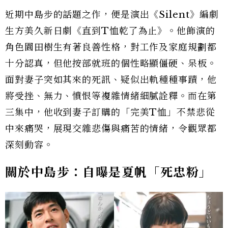
近期中島步的話題之作，便是演出《Silent》編劇
生方美久新日劇《直到T恤乾了為止》。他飾演的
角色園田樹生有著良善性格，對工作及家庭規劃都
十分認真，但他按部就班的個性略顯僵硬、呆板。
面對妻子突如其來的死訊、疑似出軌種種事蹟，他
將受挫、無力、憤恨等複雜情緒細膩詮釋。而在第
三集中，他收到妻子訂購的「完美T恤」不禁悲從
中來痛哭，展現交雜悲傷與痛苦的情緒，令觀眾都
深刻動容。
關於中島步：自曝是夏帆「死忠粉」