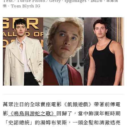
Text／Turtle Photo／Getty、tpgimages、IMDb、車庫娛
樂、Tom Blyth IG
萬眾注目的全球賣座電影《飢餓遊戲》帶著前傳電
影
《鳴鳥與游蛇之歌》
回歸了，當中飾演年輕時期
「史諾總統」的湯姆布萊斯，一頭金髮和清澈透亮