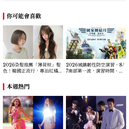
跨平台整合，長期關注國際時代脈動與社會
趨勢，從文化觀察出發，挖掘具有啟發性的
你可能會喜歡
女性故事與價值觀；同時以細膩的美學語言
與敘事張力，轉化為兼具視覺風格與思想深
度的內容。 《Marie Claire》始終以敏銳
視角與編輯直覺，引領讀者探索女性多元面
貌與生活品味風格的無限可能。
2026染髮推薦「薄荷棕」髮
2026城鎮韌性防空演習，8/
色！韓國正流行，專治紅橘
7南部第一波，演習時間、可
感，不漂也能染出高級透明感
以出門嗎？罰款懶人包
本週熱門