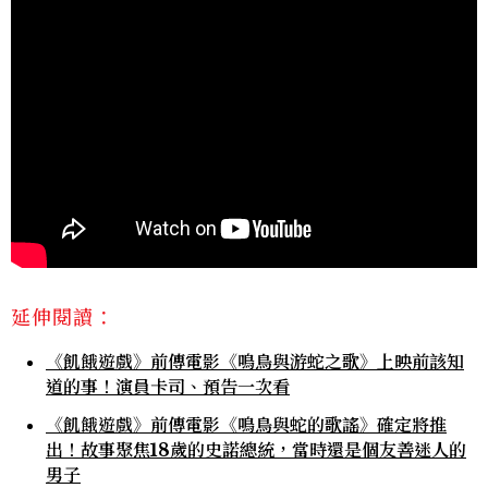
延伸閱讀：
《飢餓遊戲》前傳電影《鳴鳥與游蛇之歌》上映前該知
道的事！演員卡司、預告一次看
《飢餓遊戲》前傳電影《鳴鳥與蛇的歌謠》確定將推
出！故事聚焦18歲的史諾總統，當時還是個友善迷人的
男子