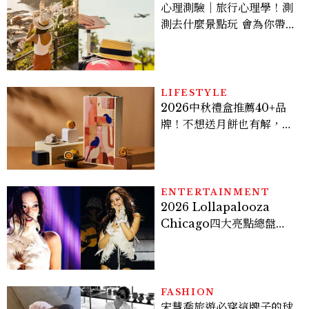
心理測驗｜旅行心理學！測
測去什麼景點玩 會為你帶來
好運
LIFESTYLE
2026中秋禮盒推薦40+品
牌！不想送月餅也有解，送
長輩、送客戶一次挑
ENTERTAINMENT
2026 Lollapalooza
Chicago四大亮點總盤
點， JENNIE、 CORTIS
登台，K-POP擄獲全球！
FASHION
宋慧喬旅遊必穿這牌子的球