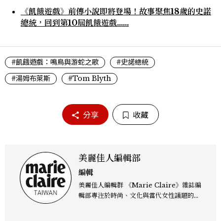
《飢餓遊戲》前傳小說即將登場！故事聚焦18歲的史諾
總統，回到第10屆飢餓遊戲......
#飢餓遊戲：鳴鳥與游蛇之歌
#史諾總統
#湯姆布萊斯
#Tom Blyth
分享
收藏
美麗佳人編輯部
編輯
美麗佳人編輯群 《Marie Claire》雜誌編
輯部專注於時尚、文化與當代女性議題的深
度呈現，致力打造兼具風格與觀點的內容敘
事。 團隊擅長核心議題企劃、內容策展與