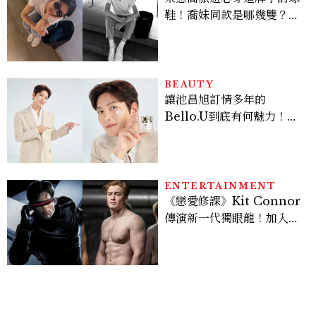
鞋！喬妹同款是哪幾雙？
AUTRY究竟有什麼魅力讓
她愛上？
BEAUTY
讓池昌旭訂情多年的
Bello.U到底有何魅力！揭
密男神發光乳霜～「肽光透
亮緊緻霜」如何打造日不落
的透亮肌，熬夜拍戲不顯疲
倦感，超神！
ENTERTAINMENT
《戀愛修課》Kit Connor
傳演新一代獨眼龍！加入新
版《X戰警》，可望搭檔
Sadie Sink