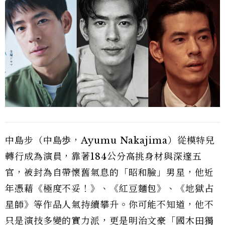
中島步（中島歩，Ayumu Nakajima）從模特兒
轉行成為演員，靠著184公分高挑身材與深邃五
官，被封為自帶懷舊氣息的「昭和臉」男星，他近
年憑藉《極度不妥！》、《紅豆麵包》、《地獄占
星師》等作品人氣持續攀升。你可能不知道，他不
只是演技多變的實力派，更是明治文豪「國木田獨