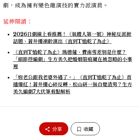
劇，成為擁有變色龍演技的實力派演員。
延伸閱讀：
2026日劇線上看推薦！《氣體人第一號》神秘反派掀
話題、蒼井優凍齡演出《直到T恤乾了為止》
《直到T恤乾了為止》瑪德蓮、費南雪差別是什麼？
「細節控編劇」生方美久把婚姻裂痕藏在被忽略的小事
裡
「妳老公跟我老婆外遇了。」《直到T恤乾了為止》首
播爆紅！蒼井優心碎反轉、松山研一無自覺渣男？生方
美久編劇7大伏筆看點解析
分享
收藏