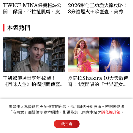
TWICE MINA保養秘訣公
2026彰化王功漁火節攻略！
品質生活旅遊靈感內容。 Contact：ben
開！保濕、不拉扯肌膚、皮拉
8分鐘煙火＋玖壹壹、美秀集
ny_yang@mctw.com.tw
提斯，6個日常習慣養出牛奶
團開唱，千人烤蚵、鯊魚先生
肌
一次玩
本週熱門
王凱驚傳過世享年43歲！
夏奇拉Shakira 10大天后傳
《百味人生》拍攝期間傳噩
奇！4度開唱的「世界盃女
耗，過去曾演出《薰衣草》
王」、Waka Waka爆紅、4
9歲凍齡秘訣一次看
看過此篇文章的人也喜歡
美麗佳人為提供您更多優質的內容，採用網站分析技術。若您未點選
「我同意」而繼續瀏覽本網站，則視為您已同意本站之
隱私權政策
。
FASHION
宋慧喬旅遊必穿這牌子的球
我同意
鞋！喬妹同款是哪幾雙？