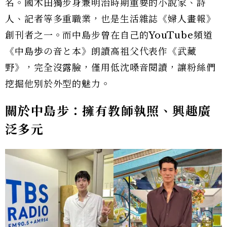
名。國木田獨步身兼明治時期重要的小說家、詩
人、記者等多重職業，也是生活雜誌《婦人畫報》
創刊者之一。而中島步曾在自己的YouTube頻道
《中島歩の音と本》朗讀高祖父代表作《武藏
野》，完全沒露臉，僅用低沈嗓音閱讀，讓粉絲們
挖掘他別於外型的魅力。
關於中島步：擁有教師執照、興趣廣
泛多元