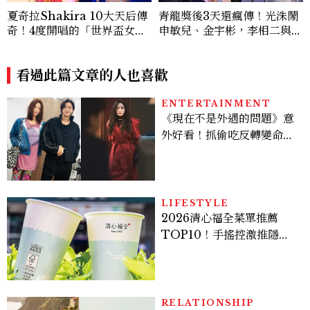
夏奇拉Shakira 10大天后傳
青龍獎後3天還瘋傳！光洙鬧
奇！4度開唱的「世界盃女
申敏兒、金宇彬，李相二與金
王」、Waka Waka爆紅、4
高銀互動成迷因，金載原跳舞
9歲凍齡秘訣一次看
必看、金敏荷暴瘦17公斤...5
看過此篇文章的人也喜歡
個你可能錯過的漏網鏡頭
ENTERTAINMENT
《現在不是外遇的問題》意
外好看！抓偷吃反轉變命
案？金憓秀傳奇美腿被讚
爆、金智勳大秀腹肌，曹汝
貞雙影后飆戲，線上看7大
看點懶人包
LIFESTYLE
2026清心福全菜單推薦
TOP10！手搖控激推隱藏
版神飲、黃金甜度一次看
RELATIONSHIP