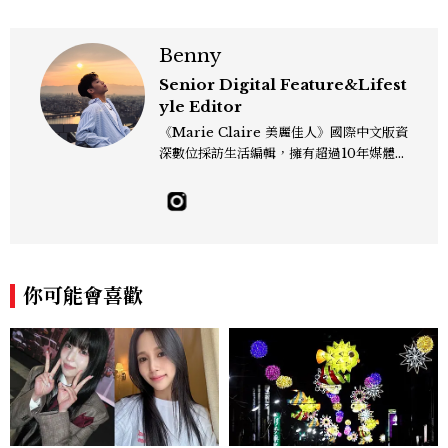
Benny
Senior Digital Feature&Lifest
yle Editor
《Marie Claire 美麗佳人》國際中文版資
深數位採訪生活編輯，擁有超過10年媒體與
編輯實務經驗。目前專注及深耕於全球各地
飯店、奢華旅宿、旅遊景點、航空等領域，
另涉獵3C家電、居家生活範疇，具備實測
開箱與趨勢剖析能力。 曾擔任即時新聞編
輯、時尚鐘錶線記者，擅長以精闢觀點挖掘
獨特角度，採訪足跡遍及馬爾地夫、紐西
你可能會喜歡
蘭、瑞士、德國、瑞典、亞洲主要城市，合
作品牌包含Aman、Four Seasons、Ca
pella、Mandarin Oriental、JOAL
I、Raffles、Banyan Tree、IHG、Ma
rriott等頂級飯店集團。 策劃並執行超過7
0篇深度專題「MC開房間」、260 篇以上
「玩咖懶人包」盤點類文章，致力用專業視
角提供讀者最新話題、兼具風格與實用的高