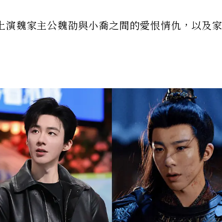
上演魏家主公魏劭與小喬之間的愛恨情仇，以及