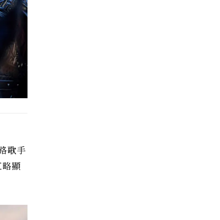
路歌手
紅略顯