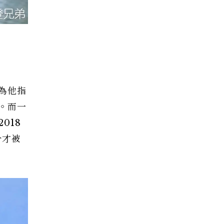
為他指
。而一
018
分才被