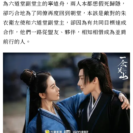
為六道堂副堂主的寧遠舟，兩人本都想假死歸隱，
卻巧合地為了同僚再度回到朝堂，本該是敵對的朱
衣衛左使和六道堂副堂主，卻因為有共同目標達成
合作，他們一路從盟友、夥伴，相知相惜成為並肩
前行的人。