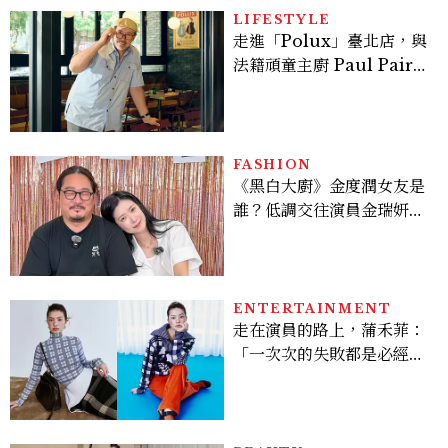
LIFESTYLE
走進「Polux」臺北店，與
法籍頑童主廚 Paul Pairet
對談：「我不做妥協的美
味」
FASHION
《黑白大廚》金度潤女友是
誰？低調交往演員金瑞妍、
曾出演《少年法庭》，私下
極簡風穿搭是日常範本！
ENTERTAINMENT
走在演員的路上，蒲禾菲：
「一次次的失敗都是必經過
程，必須要經過那些練習，
才能做得好。」