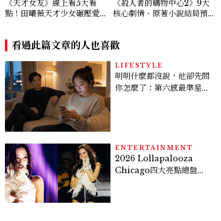
《天才女友》線上看5大看
《殺人者的購物中心2》9大
點！田曦薇天才少女碾壓愛因
核心劇情、原著小說結局預測
斯坦？胡一天再現《小美好》
公開：鄭進灣偽死亡原因？鄭
校園男神
智安黑化、「這角色」驚傳叛
看過此篇文章的人也喜歡
變
LIFESTYLE
明明什麼都沒說，他卻先問
你怎麼了：第六感最準星座
TOP3，巨蟹座連語氣都有
感，這星座根本瞞不住
ENTERTAINMENT
2026 Lollapalooza
Chicago四大亮點總盤
點， JENNIE、 CORTIS
登台，K-POP擄獲全球！