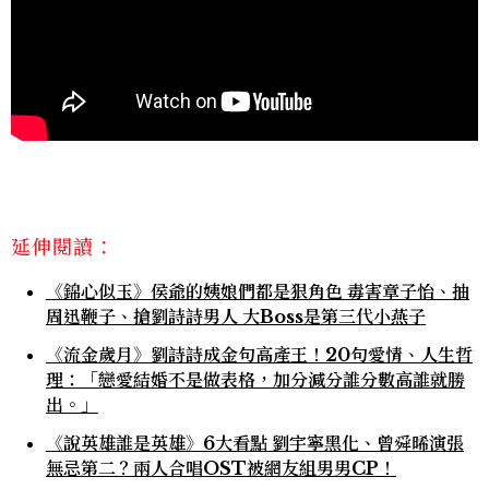
延伸閱讀：
《錦心似玉》侯爺的姨娘們都是狠角色 毒害章子怡、抽
周迅鞭子、搶劉詩詩男人 大Boss是第三代小燕子
《流金歲月》劉詩詩成金句高產王！20句愛情、人生哲
理：「戀愛結婚不是做表格，加分減分誰分數高誰就勝
出。」
《說英雄誰是英雄》6大看點 劉宇寧黑化、曾舜晞演張
無忌第二？兩人合唱OST被網友組男男CP！