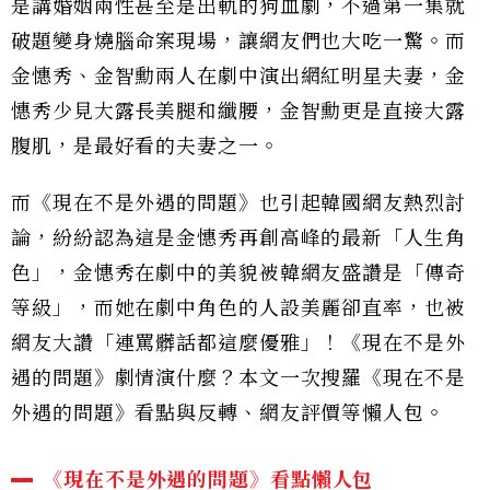
是講婚姻兩性甚至是出軌的狗血劇，不過第一集就
破題變身燒腦命案現場，讓網友們也大吃一驚。而
金憓秀、金智勳兩人在劇中演出網紅明星夫妻，金
憓秀少見大露長美腿和纖腰，金智勳更是直接大露
腹肌，是最好看的夫妻之一。
而《現在不是外遇的問題》也引起韓國網友熱烈討
論，紛紛認為這是金憓秀再創高峰的最新「人生角
色」，金憓秀在劇中的美貌被韓網友盛讚是「傳奇
等級」，而她在劇中角色的人設美麗卻直率，也被
網友大讚「連罵髒話都這麼優雅」！《現在不是外
遇的問題》劇情演什麼？本文一次搜羅《現在不是
外遇的問題》看點與反轉、網友評價等懶人包。
《現在不是外遇的問題》看點懶人包