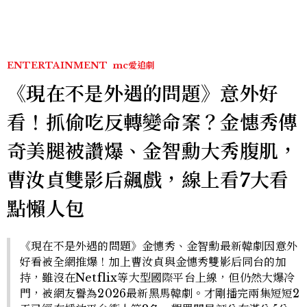
ENTERTAINMENT
mc愛追劇
《現在不是外遇的問題》意外好
看！抓偷吃反轉變命案？金憓秀傳
奇美腿被讚爆、金智勳大秀腹肌，
曹汝貞雙影后飆戲，線上看7大看
點懶人包
《現在不是外遇的問題》金憓秀、金智勳最新韓劇因意外
好看被全網推爆！加上曹汝貞與金憓秀雙影后同台的加
持，雖沒在Netflix等大型國際平台上線，但仍然大爆冷
門，被網友譽為2026最新黑馬韓劇。才剛播完兩集短短2