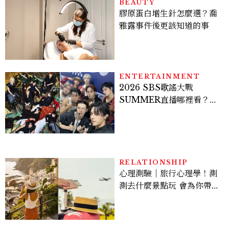
BEAUTY
膠原蛋白增生針怎麼選？喬
雅露事件後更該知道的事
ENTERTAINMENT
2026 SBS歌謠大戰
SUMMER直播哪裡看？
Stray Kids、ATEEZ等
28組卡司、線上播出時間一
次看
RELATIONSHIP
心理測驗｜旅行心理學！測
測去什麼景點玩 會為你帶來
好運