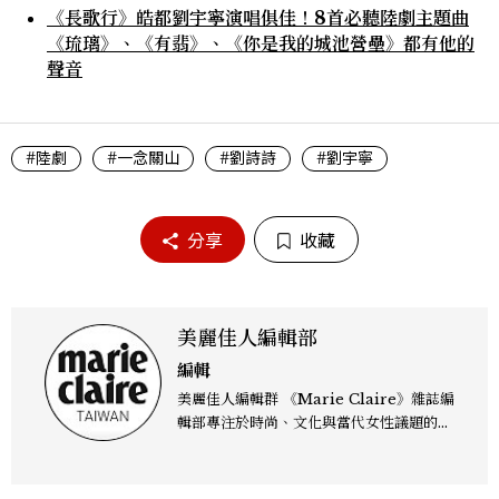
《長歌行》皓都劉宇寧演唱俱佳！8首必聽陸劇主題曲
《琉璃》、《有翡》、《你是我的城池營壘》都有他的
聲音
#陸劇
#一念關山
#劉詩詩
#劉宇寧
分享
收藏
美麗佳人編輯部
編輯
美麗佳人編輯群 《Marie Claire》雜誌編
輯部專注於時尚、文化與當代女性議題的深
度呈現，致力打造兼具風格與觀點的內容敘
事。 團隊擅長核心議題企劃、內容策展與
跨平台整合，長期關注國際時代脈動與社會