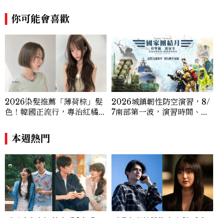
趨勢，從文化觀察出發，挖掘具有啟發性的
你可能會喜歡
女性故事與價值觀；同時以細膩的美學語言
與敘事張力，轉化為兼具視覺風格與思想深
度的內容。 《Marie Claire》始終以敏銳
視角與編輯直覺，引領讀者探索女性多元面
貌與生活品味風格的無限可能。
2026染髮推薦「薄荷棕」髮
2026城鎮韌性防空演習，8/
色！韓國正流行，專治紅橘
7南部第一波，演習時間、可
感，不漂也能染出高級透明感
以出門嗎？罰款懶人包
本週熱門