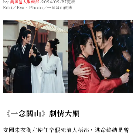
by
美麗佳人編輯部
-
2024/02/27
更新
Edit／Eva、Photo／一念關山微博
《一念關山》劇情大綱
安國朱衣衛左使任辛假死潛入梧都，逃命終結是曾