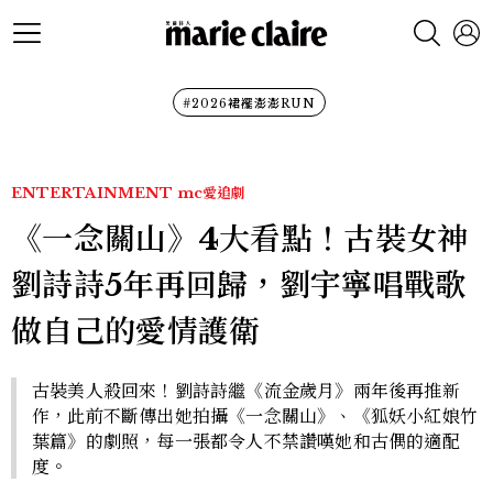
#2026裙襬澎澎RUN
ENTERTAINMENT
mc愛追劇
《一念關山》4大看點！古裝女神
劉詩詩5年再回歸，劉宇寧唱戰歌
做自己的愛情護衛
古裝美人殺回來！劉詩詩繼《流金歲月》兩年後再推新
作，此前不斷傳出她拍攝《一念關山》、《狐妖小紅娘竹
葉篇》的劇照，每一張都令人不禁讚嘆她和古偶的適配
度。