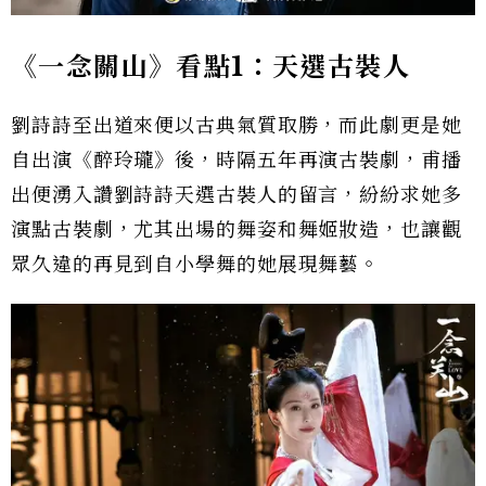
《一念關山》看點1：天選古裝人
劉詩詩至出道來便以古典氣質取勝，而此劇更是她
自出演《醉玲瓏》後，時隔五年再演古裝劇，甫播
出便湧入讚劉詩詩天選古裝人的留言，紛紛求她多
演點古裝劇，尤其出場的舞姿和舞姬妝造，也讓觀
眾久違的再見到自小學舞的她展現舞藝。