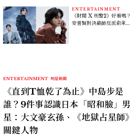
ENTERTAINMENT
《財閥 X 刑警2》好看嗎？
安普賢對決最帥反派俞承
豪，鄭恩彩接棒女主，開專
機、刷黑卡，用錢輾壓罪犯
的陳利手回來了，這次能玩
多大？
ENTERTAINMENT
明星新聞
《直到T恤乾了為止》中島步是
誰？9件事認識日本「昭和臉」男
星：大文豪玄孫、《地獄占星師》
關鍵人物