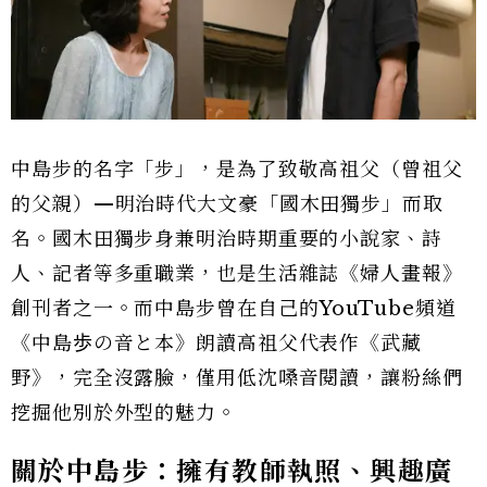
中島步的名字「步」，是為了致敬高祖父（曾祖父
的父親）—明治時代大文豪「國木田獨步」而取
名。國木田獨步身兼明治時期重要的小說家、詩
人、記者等多重職業，也是生活雜誌《婦人畫報》
創刊者之一。而中島步曾在自己的YouTube頻道
《中島歩の音と本》朗讀高祖父代表作《武藏
野》，完全沒露臉，僅用低沈嗓音閱讀，讓粉絲們
挖掘他別於外型的魅力。
關於中島步：擁有教師執照、興趣廣