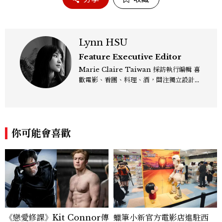
Lynn HSU
Feature Executive Editor
Marie Claire Taiwan 採訪執行編輯 喜
歡電影、看團、料理、酒，關注獨立設計和
有趣的文化活動，寫作靠多巴胺運轉。主要
企劃、撰寫 Marie Claire 雜誌《Discov
er》攝影專題、《Global 女人看世界》、
《Insider 全球女性視野》等單元。Cont
你可能會喜歡
act: lynn_hsu@mctw.com.tw
《戀愛修課》Kit Connor傳
蠟筆小新官方電影店進駐西