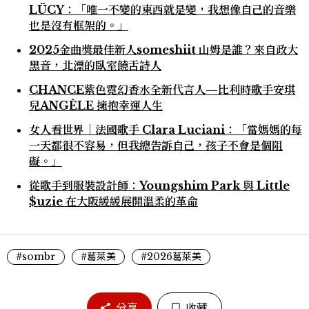
LÜCY：「唯一不變的東西就是變，我想像自己的音樂
也是沒有框架的。」
2025金曲獎最佳新人someshiit 山姆是誰？來自政大
黑音，北漂的臥室饒舌詩人
CHANCE紫色霓幻香水全新代言人—比利時歌手安琪
兒ANGÈLE 擁抱幸運人生
女人看世界｜法國歌手 Clara Luciani：「當媽媽的每
一天都很不容易，但我總告訴自己，孩子不會是個阻
礙。」
從歌手到服裝設計師：Youngshim Park 與 Little
$uzie 在大阪緩緩展開溫柔的革命
#sombr
#葛萊美
#2026葛萊美
分享
收藏