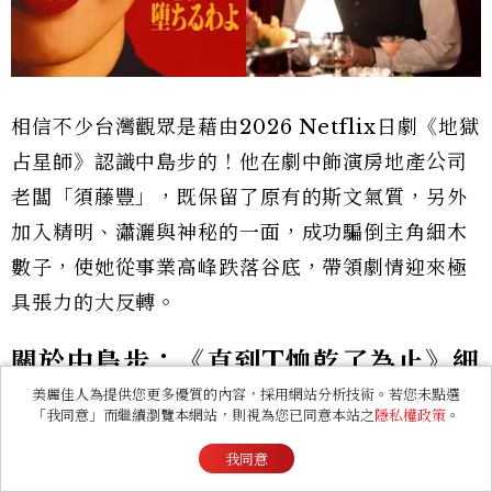
相信不少台灣觀眾是藉由2026 Netflix日劇《地獄
占星師》認識中島步的！他在劇中飾演房地產公司
老闆「須藤豐」，既保留了原有的斯文氣質，另外
加入精明、瀟灑與神秘的一面，成功騙倒主角細木
數子，使她從事業高峰跌落谷底，帶領劇情迎來極
具張力的大反轉。
關於中島步：《直到T恤乾了為止》細
膩演技人氣暴衝
美麗佳人為提供您更多優質的內容，採用網站分析技術。若您未點選
「我同意」而繼續瀏覽本網站，則視為您已同意本站之
隱私權政策
。
我同意