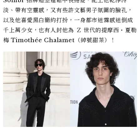
Sombr 招牌造型蓬鬆中長捲髮，配上他乾淨冷
淡、帶有空靈感，又有些許文藝男子氛圍的臉孔，
以及他喜愛黑白簡約打扮，一身都市迷霧感迷倒成
千上萬少女，也有人封他為 Ｚ 世代的提摩西・夏勒
梅 Timothée Chalamet（綽號甜茶）！