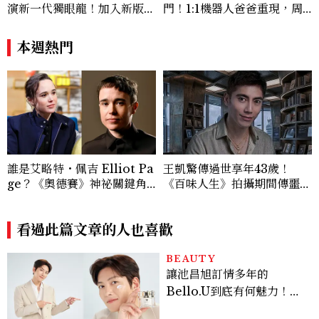
演新一代獨眼龍！加入新版
門！1:1機器人爸爸重現，周
《X戰警》，可望搭檔Sadie
邊亮點與地點一次看
Sink
本週熱門
誰是艾略特・佩吉 Elliot Pa
王凱驚傳過世享年43歲！
ge？《奧德賽》神祕關鍵角
《百味人生》拍攝期間傳噩
色西農、跨性別身份掀好萊塢
耗，過去曾演出《薰衣草》
「DEI」爭議，關於他的8件
事
看過此篇文章的人也喜歡
BEAUTY
讓池昌旭訂情多年的
Bello.U到底有何魅力！揭
密男神發光乳霜～「肽光透