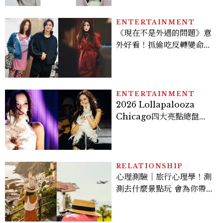
ENTERTAINMENT
《現在不是外遇的問題》意
外好看！抓偷吃反轉變命
案？金憓秀傳奇美腿被讚
爆、金智勳大秀腹肌，曹汝
貞雙影后飆戲，線上看7大
看點懶人包
ENTERTAINMENT
2026 Lollapalooza
Chicago四大亮點總盤
點， JENNIE、 CORTIS
登台，K-POP擄獲全球！
RELATIONSHIP
心理測驗｜旅行心理學！測
測去什麼景點玩 會為你帶來
好運