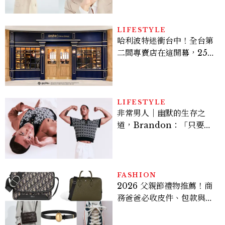
亮緊緻霜」如何打造日不落
的透亮肌，熬夜拍戲不顯疲
倦感，超神！
LIFESTYLE
哈利波特迷衝台中！全台第
二間專賣店在這開幕，25週
年限定周邊、托特包太值得
入手
LIFESTYLE
非常男人｜幽默的生存之
道，Brandon：「只要能
讓大家笑，我們就有機會玩
在一起，讓敵人成為朋
友。」
FASHION
2026 父親節禮物推薦！商
務爸爸必收皮件、包款與鞋
履一次看