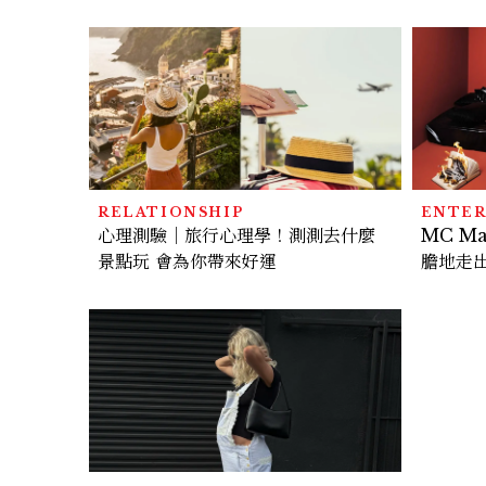
節奏太慢、犯人太好猜？
組卡司
RELATIONSHIP
ENTE
心理測驗｜旅行心理學！測測去什麼
MC M
景點玩 會為你帶來好運
膽地走