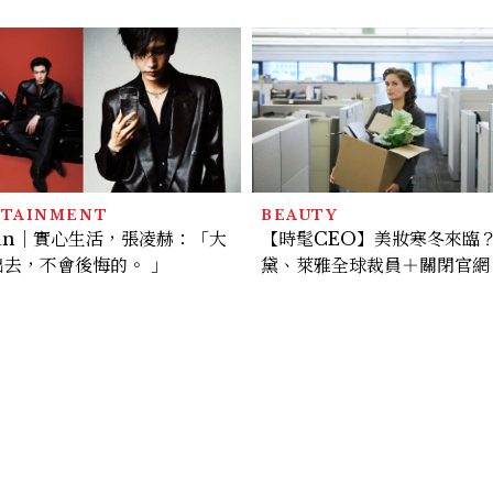
、線上播出時間一次看
聯名好禮一次收藏
RTAINMENT
BEAUTY
an｜實心生活，張凌赫：「大
【時髦CEO】美妝寒冬來臨
出去，不會後悔的。 」
黛、萊雅全球裁員＋關閉官網
步計畫曝光