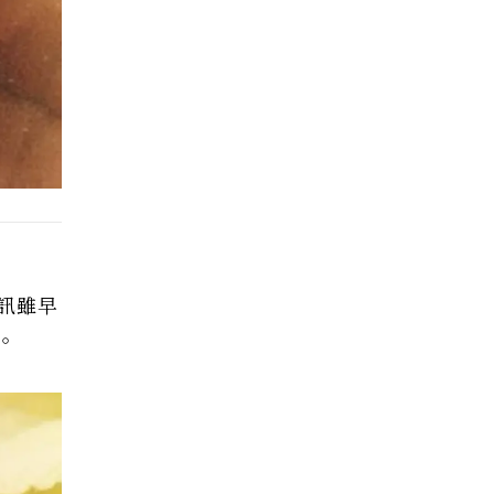
訊雖早
。