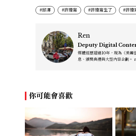
#邱澤
#許瑋甯
#許瑋甯生了
#許瑋
Ren
Deputy Digital Conte
媒體經歷超過10年，現為《美麗佳
息
你可能會喜歡