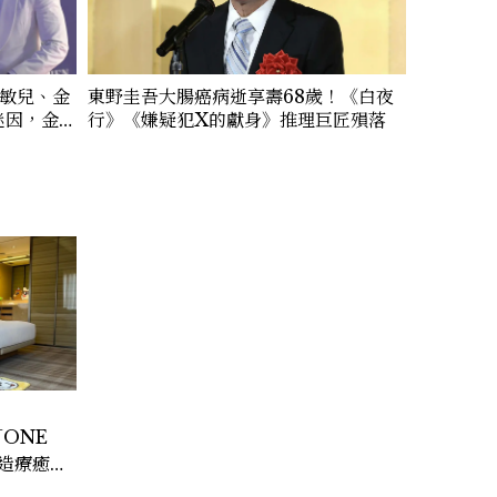
東野圭吾大腸癌病逝享壽68歲！《白夜
申敏兒、金
行》《嫌疑犯X的獻身》推理巨匠殞落
迷因，金
...5個
「ONE
打造療癒
客房、