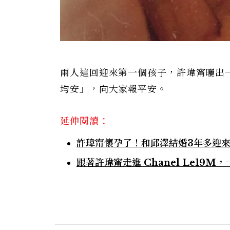
兩人這回迎來第一個孩子，許瑋甯曬出
均安」，向大家報平安。
延伸閱讀：
許瑋甯懷孕了！和邱澤結婚3年多迎
跟著許瑋甯走進 Chanel Le19M，一窺