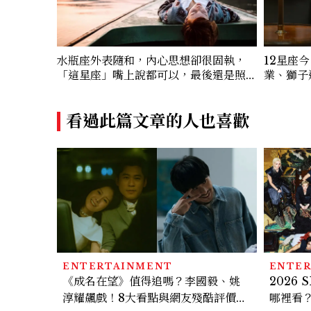
水瓶座外表隨和，內心思想卻很固執，
12星座
「這星座」嘴上說都可以，最後還是照
業、獅子
自己的方式選！12星座最難被改變的一
面
看過此篇文章的人也喜歡
ENTERTAINMENT
ENTE
《成名在望》值得追嗎？李國毅、姚
2026
淳耀飆戲！8大看點與網友殘酷評價：
哪裡看？S