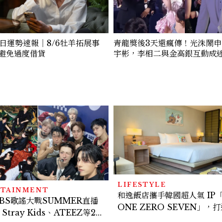
今日運勢速報｜8/6牡羊拓展事
青龍獎後3天還瘋傳！光洙鬧
避免過度借貸
宇彬，李相二與金高銀互動成
載原跳舞必看、金敏荷暴瘦17公斤
你可能錯過的漏網鏡頭
LIFESTYLE
RTAINMENT
和逸飯店攜手韓國超人氣 IP
 SBS歌謠大戰SUMMER直播
ONE ZERO SEVEN」，
tray Kids、ATEEZ等28
系快樂狗狗主題房！全台獨家