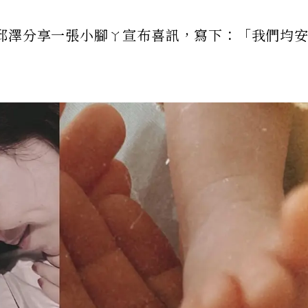
邱澤分享一張小腳ㄚ宣布喜訊，寫下：「我們均