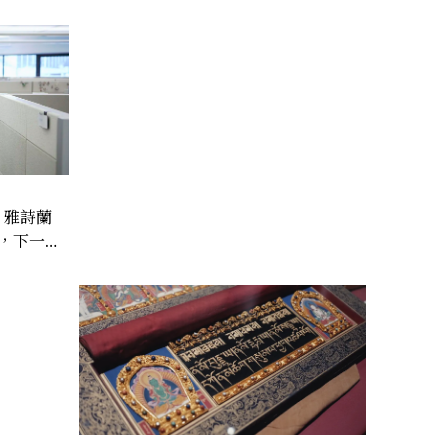
？雅詩蘭
，下一