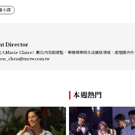
甯小孩
nt Director
人Marie Claire》數位內容副總監，專精娛樂與生活風格領域，處理國內
、頒獎典禮與大型內容企劃。 ren_chen@mctw.com.tw
本週熱門