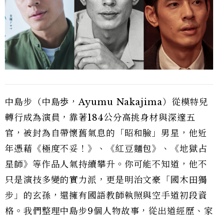
中島步（中島歩，Ayumu Nakajima）從模特兒
轉行成為演員，靠著184公分高挑身材與深邃五
官，被封為自帶懷舊氣息的「昭和臉」男星，他近
年憑藉《極度不妥！》、《紅豆麵包》、《地獄占
星師》等作品人氣持續攀升。你可能不知道，他不
只是演技多變的實力派，更是明治文豪「國木田獨
步」的玄孫，還擁有國語教師執照與空手道初段資
格。我們整理中島步9個人物故事，從出道經歷、家