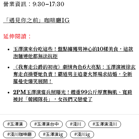
營業資訊：9:30–17:30
「遇見你之前」咖啡廳IG
延伸閱讀：
玉澤演來台吃這些！盤點擄獲男神心的10樣美食，這款
泡麵連他都無法抗拒
《我奪走公爵的初夜》劇情角色6大亮點：玉澤演被徐玄
奪走貞操要她負責！霸道男主追妻火葬場求結婚，全新
羅曼史爆笑展開！
2PM玉澤演當兵照曝光！體重99公斤厚實胸肌、寬肩
被封「韓國隊長」，女孩們又戀愛了
#玉澤演
#玉澤演台中
#淺川
#玉澤演淺川
#淺川咖啡廳
#玉澤演ig
#淺川ig