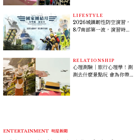
過的貓咪IP推薦
LIFESTYLE
2026城鎮韌性防空演習，
8/7南部第一波，演習時
間、可以出門嗎？罰款懶人
包
RELATIONSHIP
心理測驗｜旅行心理學！測
測去什麼景點玩 會為你帶來
好運
ENTERTAINMENT
明星新聞