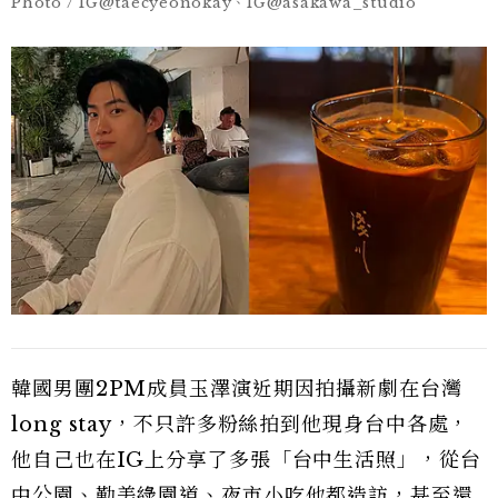
Photo / IG@taecyeonokay、IG@asakawa_studio
韓國男團2PM成員玉澤演近期因拍攝新劇在台灣
long stay，不只許多粉絲拍到他現身台中各處，
他自己也在IG上分享了多張「台中生活照」，從台
中公園、勤美綠園道、夜市小吃他都造訪，甚至還