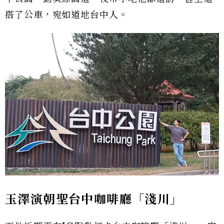
搭了公車，宛如道地台中人。
玉澤演朝聖台中咖啡廳「淺川」