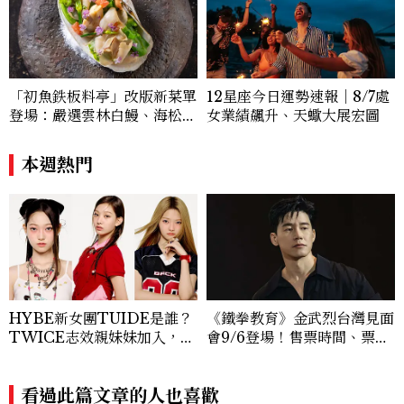
12星座今日運勢速報｜8/7處
「初魚鉄板料亭」改版新菜單
女業績飆升、天蠍大展宏圖
登場：嚴選雲林白鰻、海松貝
交織旬味，限時推出父親節升
級優惠
本週熱門
HYBE新女團TUIDE是誰？
《鐵拳教育》金武烈台灣見面
TWICE志效親妹妹加入，7
會9/6登場！售票時間、票
名成員、出道日期一次認識
價、粉絲福利一次看
看過此篇文章的人也喜歡