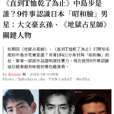
《直到T恤乾了為止》中島步是
誰？9件事認識日本「昭和臉」男
星：大文豪玄孫、《地獄占星師》
關鍵人物
近期因《地獄占星師》、《直到T恤乾了為止》打開知名
度的中島步究竟是誰？有著184公分身材與「昭和臉」的
他，靠著一部部作品證明演技實力。現在就用9件事認識
這位越看越有味道的變色龍演員。
by
Benny
與
-
2026/08/05
更新
Photo／X@tshirts_tbs、TEN CARAT、Netflix