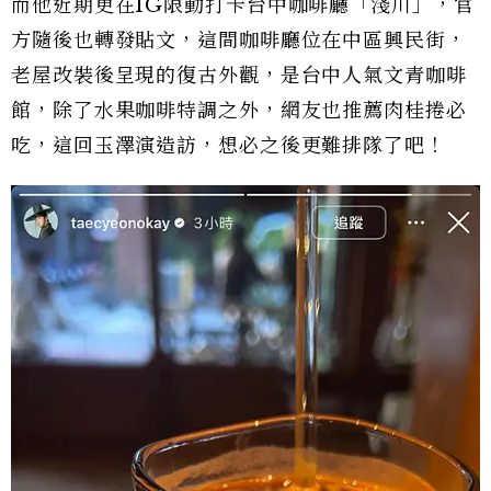
而他近期更在IG限動打卡台中咖啡廳「淺川」，官
方隨後也轉發貼文，這間咖啡廳位在中區興民街，
老屋改裝後呈現的復古外觀，是台中人氣文青咖啡
館，除了水果咖啡特調之外，網友也推薦肉桂捲必
吃，這回玉澤演造訪，想必之後更難排隊了吧！