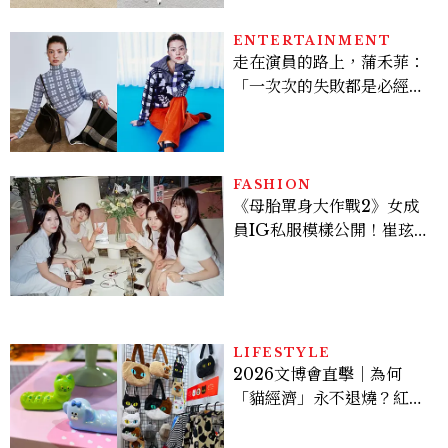
次體驗
ENTERTAINMENT
走在演員的路上，蒲禾菲：
「一次次的失敗都是必經過
程，必須要經過那些練習，
才能做得好。」
FASHION
《母胎單身大作戰2》女成
員IG私服模樣公開！崔玹諝
溫柔系歐膩粉絲飆漲、金秀
炫竟是低調千金？
LIFESTYLE
2026文博會直擊｜為何
「貓經濟」永不退燒？紅到
國際的台灣療癒插畫、曼谷
新潮貓系品牌，今年不能錯