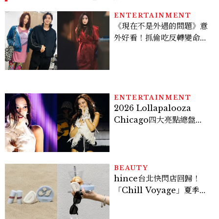
ENTERTAINMENT
《現在不是外遇的問題》意
外好看！抓偷吃反轉變命
案？金憓秀傳奇美腿被讚
爆、金智勳大秀腹肌，曹汝
貞雙影后飆戲，線上看7大
看點懶人包
ENTERTAINMENT
2026 Lollapalooza
Chicago四大亮點總盤
點， JENNIE、 CORTIS
登台，K-POP擄獲全球！
BEAUTY
hince台北快閃店回歸！
「Chill Voyage」夏季限
定系列登場，夢幻海洋藍空
間、限定彩妝、DIY吊飾一