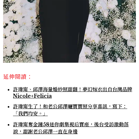
延伸閱讀：
許瑋甯、邱澤海量婚紗照甜翻！夢幻嫁衣出自台灣品牌
Nicole+Felicia
許瑋甯生了！和老公邱澤曬寶寶照分享喜訊，寫下：
「我們均安。」
許瑋甯奪金鐘58迷你劇集視后寶座，後台受訪激動落
淚，甜謝老公邱澤一直在身邊