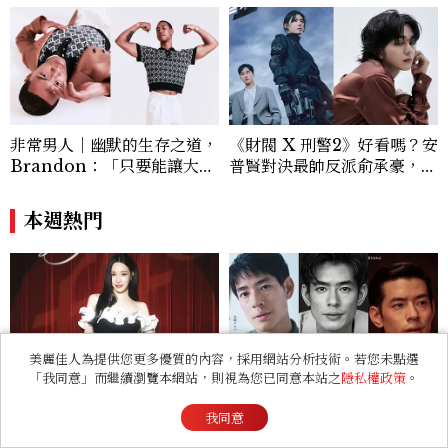
非常男人｜幽默的生存之道，
《財閥 X 刑警2》好看嗎？安
Brandon：「只要能讓大家
普賢對決最帥反派俞承豪，鄭
笑，我們就有機會玩在一起，
恩彩接棒女主，開專機、刷黑
讓敵人成為朋友。」
卡，用錢輾壓罪犯的陳利手回
本週熱門
來了，這次能玩多大？
美麗佳人為提供您更多優質的內容，採用網站分析技術。若您未點選
「我同意」而繼續瀏覽本網站，則視為您已同意本站之
隱私權政策
。
Tiffany Young台北演唱會
《直到T恤乾了為止》中島步
10月連唱2天！票價、售票時
是誰？9件事認識日本「昭和
我同意
間與巡演亮點一次看
臉」男星：大文豪玄孫、《地