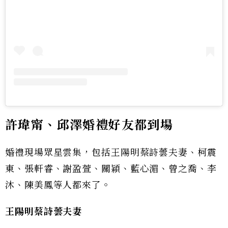
許瑋甯、邱澤婚禮好友都到場
婚禮現場眾星雲集，包括王陽明蔡詩蕓夫妻、柯震
東、張軒睿、謝盈萱、關穎、藍心湄、曾之喬、李
沐、陳美鳳等人都來了。
王陽明蔡詩蕓夫妻