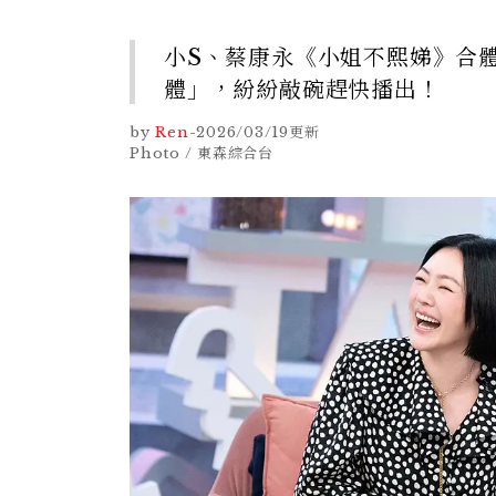
小S、蔡康永《小姐不熙娣》合
體」，紛紛敲碗趕快播出！
by
Ren
-
2026/03/19
更新
Photo / 東森綜合台