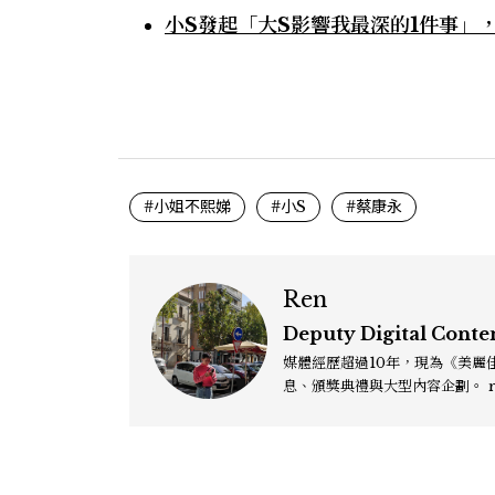
小S發起「大S影響我最深的1件事」
#小姐不熙娣
#小S
#蔡康永
Ren
Deputy Digital Conte
媒體經歷超過10年，現為《美麗佳
息