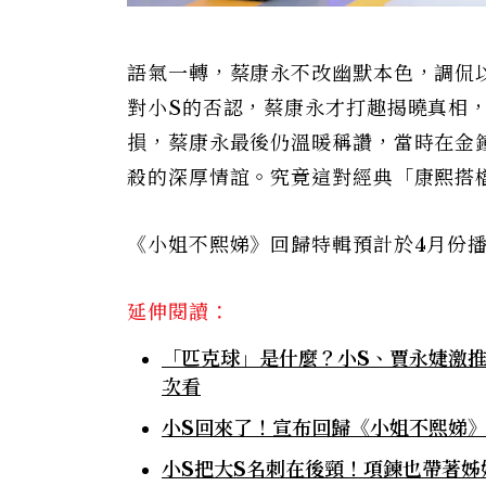
語氣一轉，蔡康永不改幽默本色，調侃
對小S的否認，蔡康永才打趣揭曉真相
損，蔡康永最後仍溫暖稱讚，當時在金
殺的深厚情誼。究竟這對經典「康熙搭
《小姐不熙娣》回歸特輯預計於4月份播
延伸閱讀：
「匹克球」是什麼？小S、賈永婕激
次看
小S回來了！宣布回歸《小姐不熙娣》
小S把大S名刺在後頸！項鍊也帶著