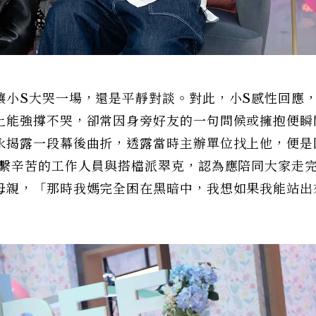
讓小S大哭一場，還是平靜對談。對此，小S感性回應
上能強撐不哭，卻常因身旁好友的一句問候或擁抱便瞬
永揭露一段幕後曲折，透露當時主辦單位找上他，便是
心繫辛苦的工作人員與搭檔派翠克，認為應陪同大家走
母親，「那時我媽完全困在黑暗中，我想如果我能站出