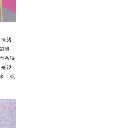
，情緒
間破
因為得
完這段
來，或