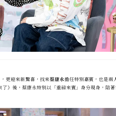
》
，更迎來新驚喜，找來
蔡康永
擔任特別嘉賓，也是兩
康熙來了》後，蔡康永特別以「重磅來賓」身分現身，陪