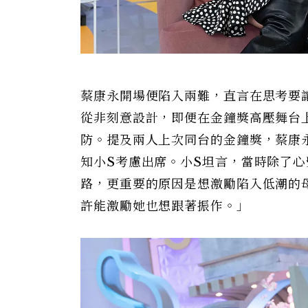
蔡康永開場便陷入兩難，直言在思考要
從非刻意設計，即便在金鐘獎高壓舞台
防。提及兩人上次同台的金鐘獎，蔡康
知小S考慮出席。小S坦言，當時除了
路，更重要的原因是想激勵陷入低潮的
許能激勵她也想跟著振作。」