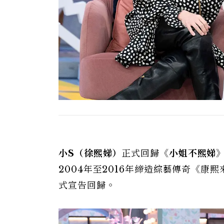
小S（徐熙娣）
正式回歸
《小姐不熙娣
2004年至2016年締造綜藝傳奇《
式宣告回歸。