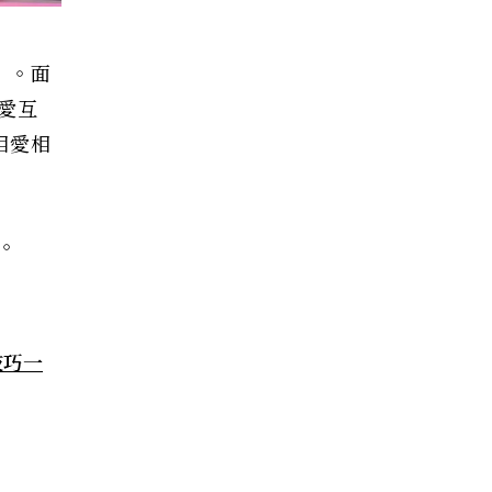
」。面
愛互
相愛相
。
技巧一