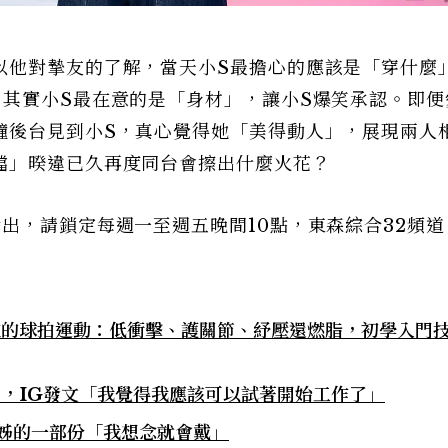
以他對摯友的了解，當天小S最擔心的應該是「穿什麼
，其實小S最在意的是「身材」，讓小S爆笑承認。即便
鐘後台見到小S，真心覺得她「美得動人」，展現兩人
檔」暌違已久再度同台會擦出什麼火花？
出，請鎖定每週一至週五晚間10點，東森綜合32頻道
推的球拍運動：低衝擊、護關節、紓壓還燃脂，初學入門
，IG發文「我覺得我應該可以試著開始工作了」
姊姊的一部份「我想念就會戴」