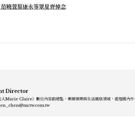
，范曉萱蔡康永等眾星齊悼念
nt Director
人Marie Claire》數位內容副總監，專精娛樂與生活風格領域，處理國內
、頒獎典禮與大型內容企劃。 ren_chen@mctw.com.tw