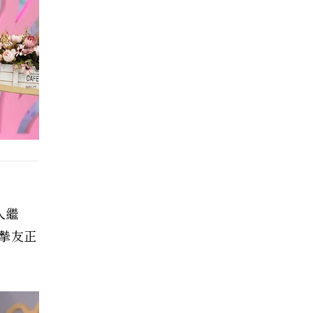
人繼
著摯友正