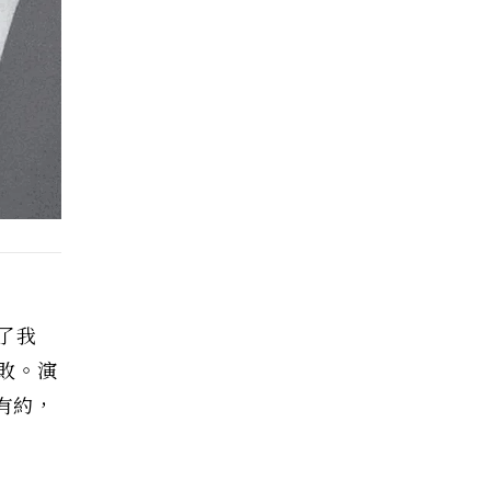
了我
敗。演
有約，