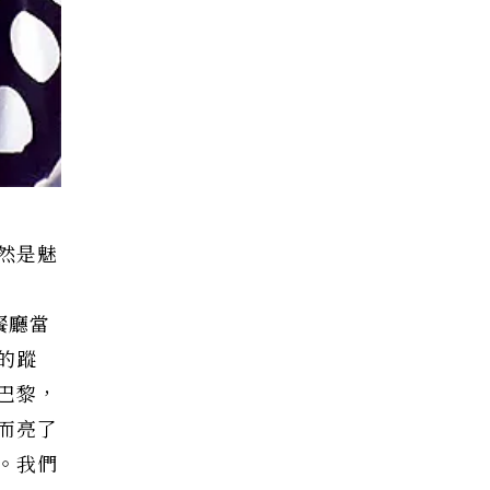
然是魅
餐廳當
的蹤
巴黎，
而亮了
。我們