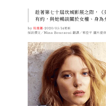
趁著第七十屆坎城影展之際，《美麗
有約，與她暢談關於女權、身為
by
班維簫
-
2020/05/14
更新
採訪撰文／Nina Bouraoui 翻譯／郭亞平 圖片提供／Mar