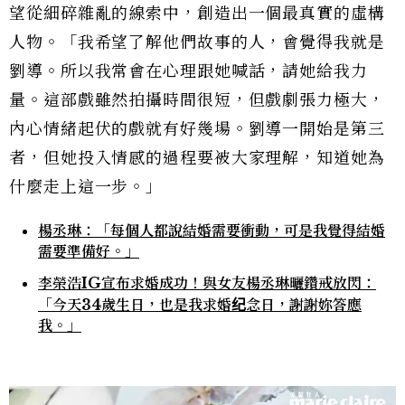
望從細碎雜亂的線索中，創造出一個最真實的虛構
人物。「我希望了解他們故事的人，會覺得我就是
劉導。所以我常會在心理跟她喊話，請她給我力
量。這部戲雖然拍攝時間很短，但戲劇張力極大，
內心情緒起伏的戲就有好幾場。劉導一開始是第三
者，但她投入情感的過程要被大家理解，知道她為
什麼走上這一步。」
楊丞琳：「每個人都說結婚需要衝動，可是我覺得結婚
需要準備好。」
李榮浩IG宣布求婚成功！與女友楊丞琳曬鑽戒放閃：
「今天34歲生日，也是我求婚纪念日，謝謝妳答應
我。」