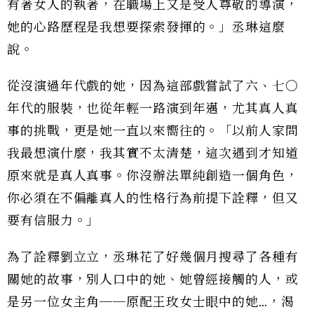
有著女人的執著，在職場上又是受人尊敬的導演，
她的心路歷程是我想要探索發揮的。」丞琳這麼
說。
從沒演過年代戲的她，因為這部戲嘗試了六、七○
年代的服裝，也從年輕一路演到年邁，尤其真人真
事的挑戰，更是她一直以來嚮往的。「以前人家問
我最想演什麼，我其實不太清楚，這次遇到才知道
原來就是真人真事。你沒辦法單純創造一個角色，
你必須在不偏離真人的性格行為前提下詮釋，但又
要有信服力。」
為了詮釋劉立立，丞琳花了好幾個月搜尋了各種有
關她的故事，別人口中的她、她曾經接觸的人，或
是另一位女主角──原配王玫女士眼中的她…，渴