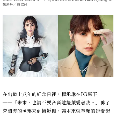
輯助理╱翁維彤
在出道十八年的紀念日裡，楊丞琳在IG寫下
──「未來，也請不要吝嗇地繼續愛著我。」剪了
齊瀏海的丞琳來到攝影棚，讓本來就童顏的她看起