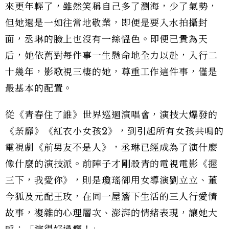
來更年輕了，雖然笑稱自己多了瀏海，少了氣勢，
但她還是一如往常地敬業，即便是要入水拍攝封
面，丞琳的臉上也沒有一絲慍色。即便已貴為天
后，她依舊對每件事一生懸命地全力以赴，入行二
十幾年，影歌視三棲的她，尊重工作這件事，僅是
最基本的配置。
從《青春住了誰》世界巡迴演唱會，演技大爆發的
《荼靡》《紅衣小女孩2》，到引起所有女孩共鳴的
電視劇《前男友不是人》，丞琳已經成為了演什麼
像什麼的演技派。前陣子才剛殺青的電視電影《握
三下，我愛你》，則是瓊瑤御用女導演劉立立、董
今狐及元配王玫，在同一屋簷下生活的三人行愛情
故事，複雜的心理層次、澎湃的情緒表現，讓她大