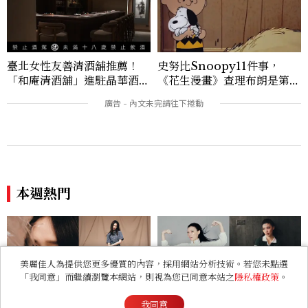
臺北女性友善清酒舖推薦！
史努比Snoopy11件事，
「和庵清酒舖」進駐晶華酒
《花生漫畫》查理布朗是第二
店：首創五行心情選酒、單杯
任主人，但第一任主人是誰？
180元起輕鬆微醺
本週熱門
Fashion Feature｜鋼鐵 L
我所能肯定的，葉芷妤：
oser，Karencici：「Love
「『還有明天，及時行樂』，
Yourself，你需要多多關注
美麗佳人為提供您更多優質的內容，採用網站分析技術。若您未點選
沒有什麼事情是真的過不去
自己的身心健康，好好地愛自
「我同意」而繼續瀏覽本網站，則視為您已同意本站之
隱私權政策
。
的。」
己。」
看過此篇文章的人也喜歡
我同意