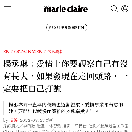
#2026裙襬澎澎RUN
ENTERTAINMENT
名人故事
楊丞琳：愛情上你要觀察自己有沒
有長大，如果發現在走回頭路，一
定要把自己打醒
楊丞琳向來直率的稜角也逐漸溫柔，愛情事業兩得意的
她，要開始以緩慢而優雅的姿態享受人生。
by
昭編
-
2022/08/23
更新
採訪撰文╱李昭融 造型╱林智強 攝影╱江民仕 化妝╱妝顏造型工作室
Chia-Huei Chen 髮型╱Sydni Liu @Zoom Hairstyling 編