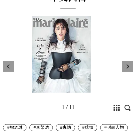
1
/
11
#楊丞琳
#李榮浩
#專訪
#感情
#封面人物