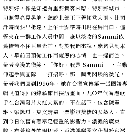
特別好，像是知道有重要貴客來臨，特別將城市一
切照得亮晃晃地，聽說北部正下著傾盆大雨。比預
計時間要早抵達，上午十點準時出現在房門口，儘
管夾在一群工作人員中間，施以淡妝的Sammi依
舊掩蓋不住巨星光芒，對於我們來說，能夠見到本
人，早前因預備工作而疲憊的心情，也一掃而空。
帶著淺淺的微笑，「你好，我是 Sammi 」，主動
伸起手與團隊一一打招呼，那一瞬間閃爍的微光，
帶著我們回到1996年，她在台灣宣傳第一張國語專
輯《值得》的綜藝節目採訪畫面，九O年代香港歌
手在台灣發片大紅大紫的，不在話下，包含陳慧
琳、梁詠琪、莫文蔚這一票影歌雙棲的女藝人，直
到今日依舊有著舉足輕重的影響力。濃濃的廣東
腔，有著格外的親切感，香港娛樂圈文化對於台灣