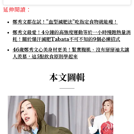
延伸閱讀：
鄭秀文都在試！”血型減肥法”吃指定食物就能瘦！
鄭秀文最愛！4分鐘的高強度運動等於一小時慢跑熱量消
耗！關於爆汗減肥Tabata不可不知的9個必練招式
46歲鄭秀文心美身材更美！緊實腹肌、沒有掰掰袖太讓
人羨慕，這5點飲食原則學起來
本文圖輯