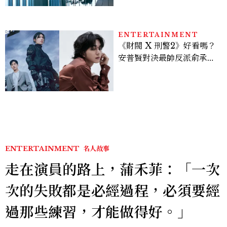
ENTERTAINMENT
《財閥 X 刑警2》好看嗎？
安普賢對決最帥反派俞承
豪，鄭恩彩接棒女主，開專
機、刷黑卡，用錢輾壓罪犯
的陳利手回來了，這次能玩
多大？
ENTERTAINMENT
名人故事
走在演員的路上，蒲禾菲：「一次
次的失敗都是必經過程，必須要經
過那些練習，才能做得好。」