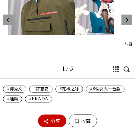
斗篷
1
/
5
#鄭秀文
#許志安
#花椒之味
#8個女人一台戲
#運動
#PRADA
分享
收藏