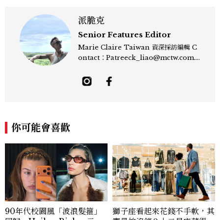
派脆克
Senior Features Editor
Marie Claire Taiwan 資深採訪編輯 C
ontact：Patreeck_liao@mctw.com.t
w 擅長捕捉當代文化與時尚交會的瞬間，以
敏銳的觀察力與敘事能力，撰寫出兼具深度
與美感的專題內容，長期關注亞洲娛樂、人
物專訪、流行風格與 LGBTQ 多元議題。
曾專訪多位影視與音樂領域的代表人物，擅
長以細膩視角挖掘藝人內在的故事與蛻變。
你可能會喜歡
除了平面編輯，他也涉足影像企劃、封面製
作等，能靈活整合內容與視覺，打造具感染
力的跨平台敘事語言。認為好的內容不僅是
記錄時代，更是溫柔的行動——在每一段訪
談與每一篇文章裡，留下值得反覆回味的
光。
90年代校園風「波浪髮箍」
獅子座看起來花錢不手軟，其