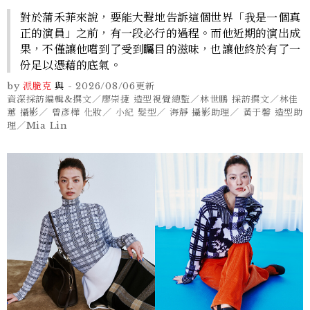
對於蒲禾菲來說，要能大聲地告訴這個世界「我是一個真
正的演員」之前，有一段必行的過程。而他近期的演出成
果，不僅讓他嚐到了受到矚目的滋味，也讓他終於有了一
份足以憑藉的底氣。
by
派脆克
與
-
2026/08/06
更新
資深採訪編輯&撰文／廖崇捷 造型視覺總監／林世鵬 採訪撰文／林佳
蕙 攝影／ 曾彥樺 化妝／ 小紀 髮型／ 海靜 攝影助理／ 黃于馨 造型助
理／Mia Lin