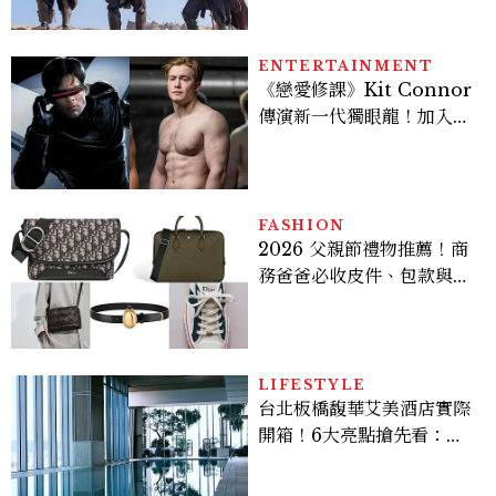
棚
ENTERTAINMENT
《戀愛修課》Kit Connor
傳演新一代獨眼龍！加入新
版《X戰警》，可望搭檔
Sadie Sink
FASHION
2026 父親節禮物推薦！商
務爸爸必收皮件、包款與鞋
履一次看
LIFESTYLE
台北板橋馥華艾美酒店實際
開箱！6大亮點搶先看：新
北最新旅宿地標、高空泳
池、客房藏奢華細節