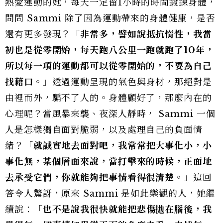
熱愛運動的她，每天一定留1小時的時間鍛鍊身體，
問問 Sammi 除了因為運動帶來的身體健康，是否
還有更多發現？「
非常多，譬如說抵抗惰性，我當
初也是從零開始，每天跑八公里一跑就跑了10年，
所以每一項的運動都可以從零開始的，不要為自己
找藉口。
」透過運動呈現的氣色與身材，那絕對是
由裡而外，騙不了人的。身體顧好了，那麼內在的
心理呢？當風暴來襲、夜深人靜時， Sammi 一個
人是怎樣獨自面對脆弱，以及處理自己的負面情
緒？「
就誠實地去面對吧，我常常把大事化小，小
事化無，某個層面來說，當打擊來的時候，正面地
去承受它們，你就能夠把事情看得很清楚。
」這回
答令人驚訝，原來 Sammi 是如此樂觀的人，她繼
續說：「
也不是說我很快就能把悲傷拋在腦後，我