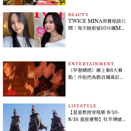
BEAUTY
TWICE MINA保養秘訣公
開！每天睡前留10分鐘ME
TIME、定期皮拉提斯，6
個日常習慣養出牛奶肌
ENTERTAINMENT
《早春晴朗》線上看6大看
點！井柏然為戲自備高訂，
孫千苦等地下戀轉正，雨夜
激吻獲讚慾感天花板
LIFESTYLE
【星星教授安格斯 8/10-
8/16 星座運勢】牡羊情緒
變敏感，雙子人際吸引力爆