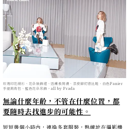
玫瑰印花襯衫、花朵裝飾裙、透膚長筒襪、漆皮鉚釘德比鞋、白色Panier
手提肩背包、藍色花朵吊飾，all by Prada
無論什麼年齡，不管在什麼位置，都
要隨時去找進步的可能性。
短短幾個小時內，連換多套服裝，熟練地在攝影機