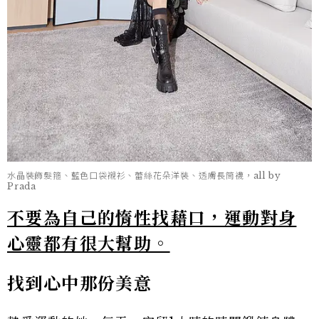
水晶裝飾髮箍、藍色口袋襯衫、蕾絲花朵洋裝、透膚長筒襪，all by
Prada
不要為自己的惰性找藉口，運動對身
心靈都有很大幫助。
找到心中那份美意