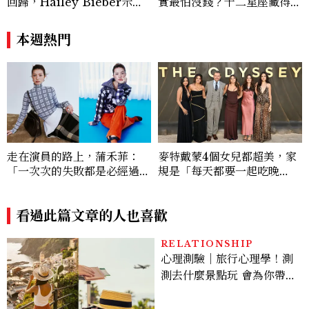
回歸，Hailey Bieber示範
實最怕沒錢？十二星座藏得最
如何戴得時髦：這款Miu Mi
深的金錢焦慮，「這星座」比
u髮箍未開賣先爆紅！
價半天，最後卻買最貴的
本週熱門
走在演員的路上，蒲禾菲：
麥特戴蒙4個女兒都超美，家
「一次次的失敗都是必經過
規是「每天都要一起吃晚
程，必須要經過那些練習，才
餐」，園丁理論「順應她們的
能做得好。」
本質」長大
看過此篇文章的人也喜歡
RELATIONSHIP
心理測驗｜旅行心理學！測
測去什麼景點玩 會為你帶來
好運