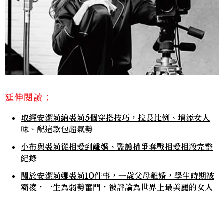
延伸閱讀：
取經安潔莉納裘莉5個穿搭技巧，拉長比例、增添女人
味、配這款包超氣勢
小布與裘莉從相愛到離婚、監護權爭奪戰相愛相殺完整
紀錄
關於安潔莉娜裘莉10件事，一歲父母離婚，學生時期被
霸凌，一生為弱勢奮門，被評論為世界上最美麗的女人