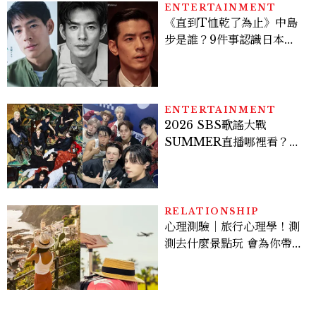
ENTERTAINMENT
《直到T恤乾了為止》中島
步是誰？9件事認識日本
「昭和臉」男星：大文豪玄
孫、《地獄占星師》關鍵人
物
ENTERTAINMENT
2026 SBS歌謠大戰
SUMMER直播哪裡看？
Stray Kids、ATEEZ等
28組卡司、線上播出時間一
次看
RELATIONSHIP
心理測驗｜旅行心理學！測
測去什麼景點玩 會為你帶來
好運