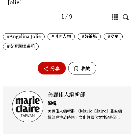
Jolie）
1
/
9
#Angelina Jolie
#封面人物
#好萊塢
#女星
#安潔莉娜裘莉
分享
收藏
美麗佳人編輯部
編輯
美麗佳人編輯群 《Marie Claire》雜誌編
輯部專注於時尚、文化與當代女性議題的深
度呈現，致力打造兼具風格與觀點的內容敘
事。 團隊擅長核心議題企劃、內容策展與