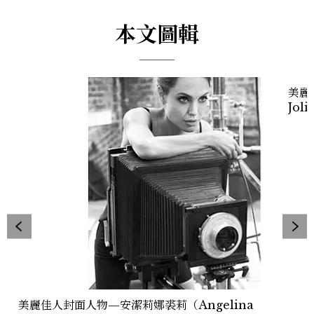
本文圖輯
美麗
Joli
美麗佳人封面人物—安潔莉娜裘莉（Angelina