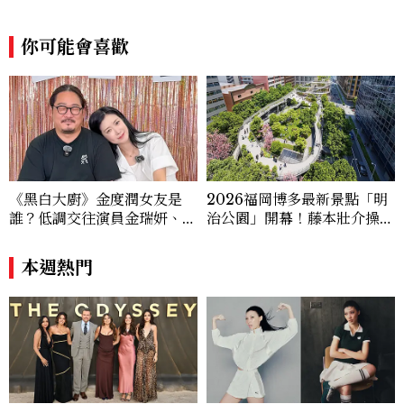
跨平台整合，長期關注國際時代脈動與社會
趨勢，從文化觀察出發，挖掘具有啟發性的
你可能會喜歡
女性故事與價值觀；同時以細膩的美學語言
與敘事張力，轉化為兼具視覺風格與思想深
度的內容。 《Marie Claire》始終以敏銳
視角與編輯直覺，引領讀者探索女性多元面
貌與生活品味風格的無限可能。
《黑白大廚》金度潤女友是
2026福岡博多最新景點「明
誰？低調交往演員金瑞妍、曾
治公園」開幕！藤本壯介操刀
出演《少年法庭》，私下極簡
設計，7大餐廳美食品牌、SP
風穿搭是日常範本！
A一次看
本週熱門