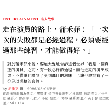
ENTERTAINMENT
名人故事
走在演員的路上，蒲禾菲：「一次
次的失敗都是必經過程，必須要經
過那些練習，才能做得好。」
對於蒲禾菲來說，要能大聲地告訴這個世界「我是一個真
正的演員」之前，有一段必行的過程。而他近期的演出成
果，不僅讓他嚐到了受到矚目的滋味，也讓他終於有了一
份足以憑藉的底氣。
by
派脆克
與
-
2026/08/06
更新
資深採訪編輯&撰文／廖崇捷 造型視覺總監／林世鵬 採訪撰文／林佳
蕙 攝影／ 曾彥樺 化妝／ 小紀 髮型／ 海靜 攝影助理／ 黃于馨 造型助
理／Mia Lin