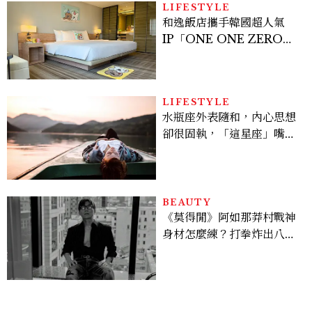
LIFESTYLE
和逸飯店攜手韓國超人氣
IP「ONE ONE ZERO
SEVEN」，打造療癒系快
樂狗狗主題房！全台獨家客
房、聯名好禮一次收藏
LIFESTYLE
水瓶座外表隨和，內心思想
卻很固執，「這星座」嘴上
說都可以，最後還是照自己
的方式選！12星座最難被改
變的一面
BEAUTY
《莫得閒》阿如那莽村戰神
身材怎麼練？打拳炸出八塊
腹肌，HYROX挑戰也沒錯
過