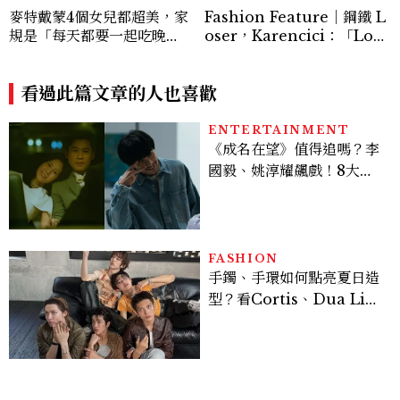
麥特戴蒙4個女兒都超美，家
Fashion Feature｜鋼鐵 L
規是「每天都要一起吃晚
oser，Karencici：「Love
餐」，園丁理論「順應她們的
Yourself，你需要多多關注
本質」長大
自己的身心健康，好好地愛自
看過此篇文章的人也喜歡
己。」
ENTERTAINMENT
《成名在望》值得追嗎？李
國毅、姚淳耀飆戲！8大看
點與網友殘酷評價：節奏太
慢、犯人太好猜？
FASHION
手鐲、手環如何點亮夏日造
型？看Cortis、Dua Lip
的穿搭示範