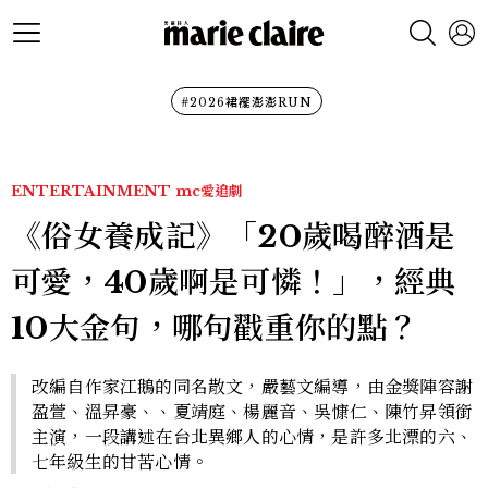
#2026裙襬澎澎RUN
ENTERTAINMENT
mc愛追劇
《俗女養成記》「20歲喝醉酒是
可愛，40歲啊是可憐！」，經典
10大金句，哪句戳重你的點？
改編自作家江鵝的同名散文，嚴藝文編導，由金獎陣容謝
盈萱、溫昇豪、、夏靖庭、楊麗音、吳慷仁、陳竹昇領銜
主演，一段講述在台北異鄉人的心情，是許多北漂的六、
七年級生的甘苦心情。