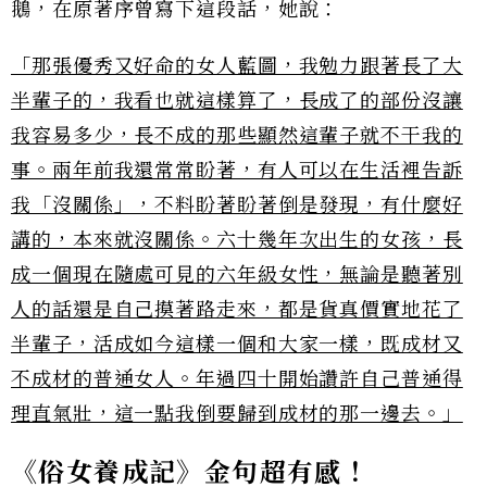
鵝，在原著序曾寫下這段話，她說：
「那張優秀又好命的女人藍圖，我勉力跟著長了大
半輩子的，我看也就這樣算了，長成了的部份沒讓
我容易多少，長不成的那些顯然這輩子就不干我的
事。兩年前我還常常盼著，有人可以在生活裡告訴
我「沒關係」，不料盼著盼著倒是發現，有什麼好
講的，本來就沒關係。六十幾年次出生的女孩，長
成一個現在隨處可見的六年級女性，無論是聽著別
人的話還是自己摸著路走來，都是貨真價實地花了
半輩子，活成如今這樣一個和大家一樣，既成材又
不成材的普通女人。年過四十開始讚許自己普通得
理直氣壯，這一點我倒要歸到成材的那一邊去。」
《俗女養成記》金句超有感！