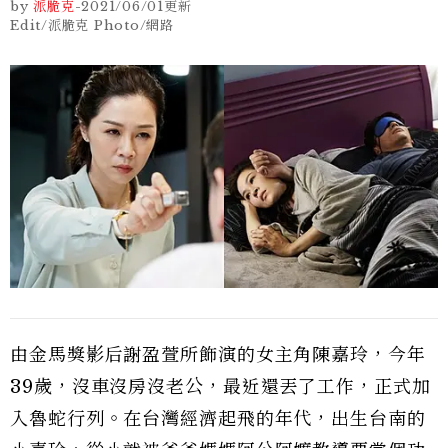
by
派脆克
-
2021/06/01
更新
Edit/派脆克 Photo/網路
由金馬獎影后謝盈萱所飾演的女主角陳嘉玲，今年
39歲，沒車沒房沒老公，最近還丟了工作，正式加
入魯蛇行列。在台灣經濟起飛的年代，出生台南的