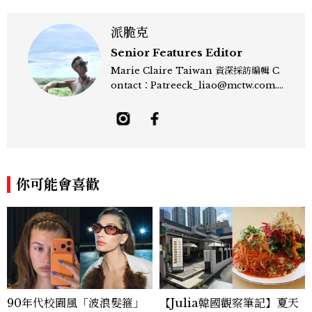
派脆克
Senior Features Editor
Marie Claire Taiwan 資深採訪編輯 C
ontact：Patreeck_liao@mctw.com.t
w 擅長捕捉當代文化與時尚交會的瞬間，以
敏銳的觀察力與敘事能力，撰寫出兼具深度
與美感的專題內容，長期關注亞洲娛樂、人
物專訪、流行風格與 LGBTQ 多元議題。
曾專訪多位影視與音樂領域的代表人物，擅
長以細膩視角挖掘藝人內在的故事與蛻變。
你可能會喜歡
除了平面編輯，他也涉足影像企劃、封面製
作等，能靈活整合內容與視覺，打造具感染
力的跨平台敘事語言。認為好的內容不僅是
記錄時代，更是溫柔的行動——在每一段訪
談與每一篇文章裡，留下值得反覆回味的
光。
90年代校園風「波浪髮箍」
【Julia韓國觀察筆記】夏天