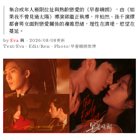
集合成年人極限拉扯與熟齡戀愛的《早春晴朗》，由《如
果我不曾見過太陽》導演蔣繼正執導，井柏然、孫千演繹
都會男女面對戀愛關係的複雜思緒，理性在潰堤，慾望在
蔓延。
by
Eva
與
-
2026/08/08
更新
Text/Eva、Edit/Ren、Photo/早春晴朗微博