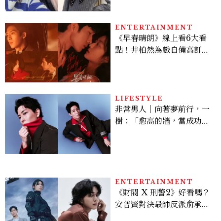
水、護髮同款一次看
ENTERTAINMENT
《早春晴朗》線上看6大看
點！井柏然為戲自備高訂，
孫千苦等地下戀轉正，雨夜
激吻獲讚慾感天花板
LIFESTYLE
非常男人｜向著夢前行，一
樹：「愈高的牆，當成功爬
上去的那一刻，就愈有成就
感。」
ENTERTAINMENT
《財閥 X 刑警2》好看嗎？
安普賢對決最帥反派俞承
豪，鄭恩彩接棒女主，開專