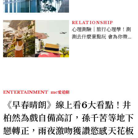
池、客房藏奢華細節
RELATIONSHIP
心理測驗｜旅行心理學！測
測去什麼景點玩 會為你帶來
好運
ENTERTAINMENT
mc愛追劇
《早春晴朗》線上看6大看點！井
柏然為戲自備高訂，孫千苦等地下
戀轉正，雨夜激吻獲讚慾感天花板