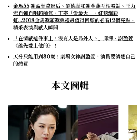
金馬55|謝盈萱拿影后、劉德華和謝金燕互相喊話、王力
宏自彈自唱超帥氣、丁寧「愛最大」、紅毯飄彩
虹...2018金馬獎頒獎典禮最值得回顧的必看12個亮點、
精采表演與感人瞬間
「在情感這件事上，沒有人是局外人。」邱澤、謝盈萱
《誰先愛上他的》！
天分只能用到30歲！劇場女神謝盈萱，演員要清楚自己
的體質
本文圖輯