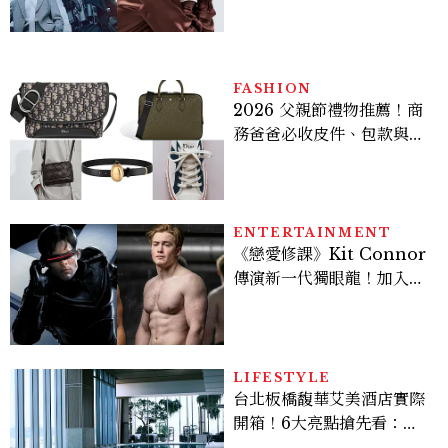
機、刷黑卡，用錢輾壓罪犯
的陳利手回來了，這次能玩
多大？
FASHION
2026 父親節禮物推薦！商
務爸爸必收皮件、包款與鞋
履一次看
ENTERTAINMENT
《戀愛修課》Kit Connor
傳演新一代獨眼龍！加入新
版《X戰警》，可望搭檔
Sadie Sink
LIFESTYLE
台北板橋馥華艾美酒店實際
開箱！6大亮點搶先看：新
北最新旅宿地標、高空泳