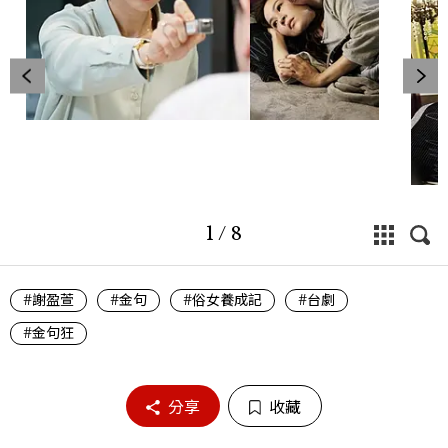
1
/
8
#謝盈萱
#金句
#俗女養成記
#台劇
#金句狂
分享
收藏