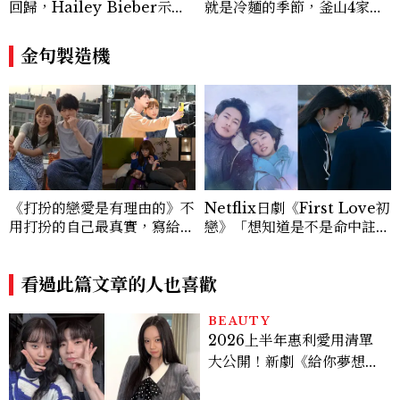
回歸，Hailey Bieber示範
就是冷麵的季節，釜山4家必
如何戴得時髦：這款Miu Mi
吃拌冷麵
u髮箍未開賣先爆紅！
金句製造機
《打扮的戀愛是有理由的》不
Netflix日劇《First Love初
用打扮的自己最真實，寫給人
戀》「想知道是不是命中註
生的10個心靈金句，「幸福
定，必須全心投入」關於愛情
是順著自己的意思，自己的價
與人生金句
值自己決定！」
看過此篇文章的人也喜歡
BEAUTY
2026上半年惠利愛用清單
大公開！新劇《給你夢想》
美出新高度，10款保養、香