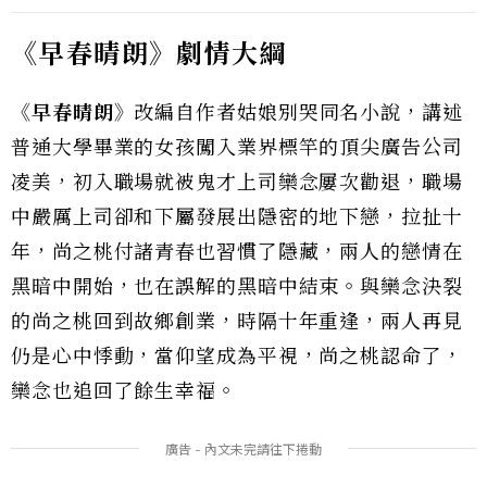
《早春晴朗》劇情大綱
《早春晴朗》
改編自作者姑娘別哭同名小說，講述
普通大學畢業的女孩闖入業界標竿的頂尖廣告公司
凌美，初入職場就被鬼才上司欒念屢次勸退，職場
中嚴厲上司卻和下屬發展出隱密的地下戀，拉扯十
年，尚之桃付諸青春也習慣了隱藏，兩人的戀情在
黑暗中開始，也在誤解的黑暗中結束。與欒念決裂
的尚之桃回到故鄉創業，時隔十年重逢，兩人再見
仍是心中悸動，當仰望成為平視，尚之桃認命了，
欒念也追回了餘生幸福。