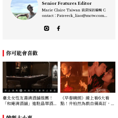
Senior Features Editor
Marie Claire Taiwan 資深採訪編輯 C
ontact：Patreeck_liao@mctw.com.t
w 擅長捕捉當代文化與時尚交會的瞬間，以
敏銳的觀察力與敘事能力，撰寫出兼具深度
與美感的專題內容，長期關注亞洲娛樂、人
物專訪、流行風格與 LGBTQ 多元議題。
曾專訪多位影視與音樂領域的代表人物，擅
長以細膩視角挖掘藝人內在的故事與蛻變。
你可能會喜歡
除了平面編輯，他也涉足影像企劃、封面製
作等，能靈活整合內容與視覺，打造具感染
力的跨平台敘事語言。認為好的內容不僅是
記錄時代，更是溫柔的行動——在每一段訪
談與每一篇文章裡，留下值得反覆回味的
光。
臺北女性友善清酒舖推薦！
《早春晴朗》線上看6大看
「和庵清酒舖」進駐晶華酒
點！井柏然為戲自備高訂，孫
店：首創五行心情選酒、單杯
千苦等地下戀轉正，雨夜激吻
180元起輕鬆微醺
獲讚慾感天花板
韓劇大小事