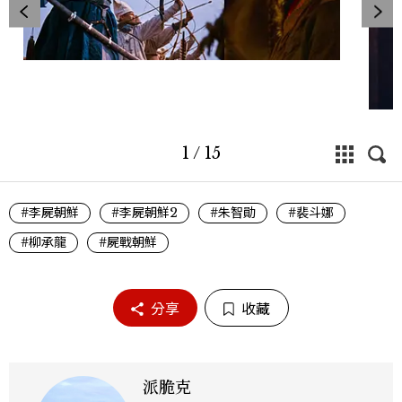
1
/
15
#李屍朝鮮
#李屍朝鮮2
#朱智勛
#裴斗娜
#柳承龍
#屍戰朝鮮
分享
收藏
派脆克