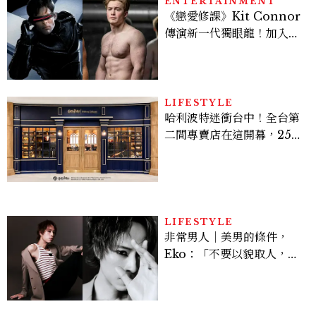
ENTERTAINMENT
《戀愛修課》Kit Connor
傳演新一代獨眼龍！加入新
版《X戰警》，可望搭檔
Sadie Sink
LIFESTYLE
哈利波特迷衝台中！全台第
二間專賣店在這開幕，25週
年限定周邊、托特包太值得
入手
LIFESTYLE
非常男人｜美男的條件，
Eko：「不要以貌取人，內
在與外在同樣重要。」