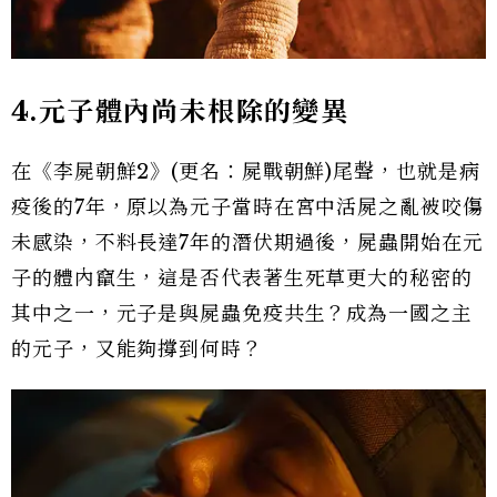
4.元子體內尚未根除的變異
在《李屍朝鮮2》(更名：屍戰朝鮮)尾聲，也就是病
疫後的7年，原以為元子當時在宮中活屍之亂被咬傷
未感染，不料長達7年的潛伏期過後，屍蟲開始在元
子的體內竄生，這是否代表著生死草更大的秘密的
其中之一，元子是與屍蟲免疫共生？成為一國之主
的元子，又能夠撐到何時？