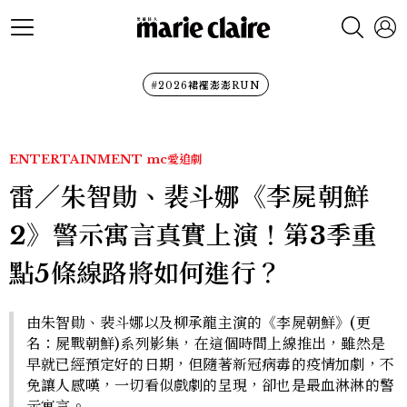
#2026裙襬澎澎RUN
ENTERTAINMENT
mc愛追劇
雷／朱智勛、裴斗娜《李屍朝鮮
2》警示寓言真實上演！第3季重
點5條線路將如何進行？
由朱智勛、裴斗娜以及柳承龍主演的《李屍朝鮮》(更
名：屍戰朝鮮)系列影集，在這個時間上線推出，雖然是
早就已經預定好的日期，但隨著新冠病毒的疫情加劇，不
免讓人感嘆，一切看似戲劇的呈現，卻也是最血淋淋的警
示寓言。