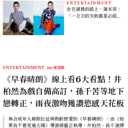
ENTERTAINMENT
走在演員的路上，蒲禾菲：
「一次次的失敗都是必經過
程，必須要經過那些練習，
才能做得好。」
ENTERTAINMENT
mc愛追劇
《早春晴朗》線上看6大看點！井
柏然為戲自備高訂，孫千苦等地下
戀轉正，雨夜激吻獲讚慾感天花板
集合成年人極限拉扯與熟齡戀愛的《早春晴朗》，由《如
果我不曾見過太陽》導演蔣繼正執導，井柏然、孫千演繹