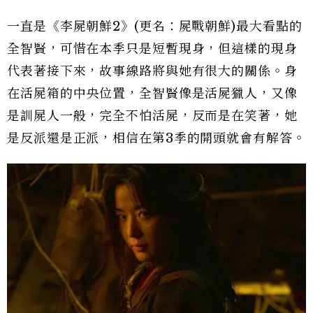
一直是《李屍朝鮮2》(更名：屍戰朝鮮)最大看點的
全智賢，可惜在本季只是短暫現身，但這樣的現身
代表著接下來，故事線路將與她有很大的關係。身
在活屍箱的中央位置，全智賢像是活屍獵人，又像
是訓屍人一般，完全不怕活屍，反而是在笑著，她
是反派還是正派，相信在第3季的開頭就會有解答。