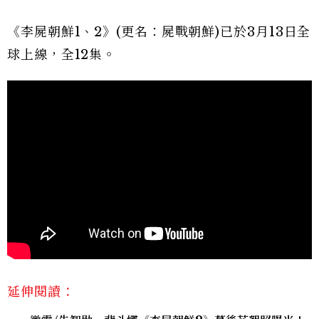
《李屍朝鮮1、2》(更名：屍戰朝鮮)已於3月13日全
球上線，全12集。
延伸閱讀：