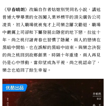
《早春晴朗》
改編自作者姑娘別哭同名小說，講述
普通大學畢業的女孩闖入業界標竿的頂尖廣告公司
凌美，初入職場就被鬼才上司欒念屢次勸退，職場
中嚴厲上司卻和下屬發展出隱密的地下戀，拉扯十
年，尚之桃付諸青春也習慣了隱藏，兩人的戀情在
黑暗中開始，也在誤解的黑暗中結束。與欒念決裂
的尚之桃回到故鄉創業，時隔十年重逢，兩人再見
仍是心中悸動，當仰望成為平視，尚之桃認命了，
欒念也追回了餘生幸福。