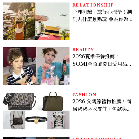
RELATIONSHIP
心理測驗｜旅行心理學！測
測去什麼景點玩 會為你帶來
好運
BEAUTY
2026夏季保養推薦！
SOMI全昭彌夏日愛用品公
開，防曬、護髮、止汗、頭
皮保養10款好物一次看
FASHION
2026 父親節禮物推薦！商
務爸爸必收皮件、包款與鞋
履一次看