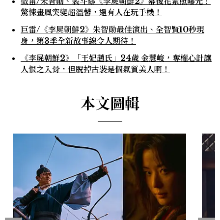
微雷/朱智勛、裴斗娜《李屍朝鮮2》幕後花絮照曝光！
驚悚畫風突變超溫馨，還有人在玩手機！
巨雷/《李屍朝鮮2》朱智勛最佳演出、全智賢10秒現
身，第3季全新故事線令人期待！
《李屍朝鮮2》「王妃趙氏」24歲 金慧峻，奪權心計讓
人恨之入骨，但脫掉古裝是個氣質美人啊！
本文圖輯