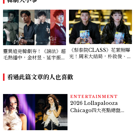
《梨泰院CLASS》花絮照曝
靈異追兇韓劇夯！《謗法》超
光！周末大結局，朴敘俊、金
毛熱播中，金材昱、延宇振、
多美、權娜拉 盡全力演出太
宋承憲都有代表作，你追過哪
讚啦！
幾部？
看過此篇文章的人也喜歡
ENTERTAINMENT
2026 Lollapalooza
Chicago四大亮點總盤
點， JENNIE、 CORTIS
登台，K-POP擄獲全球！