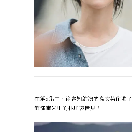
在第5集中，徐睿知飾演的高文英住進
飾演南朱里的朴珪瑛撞見！