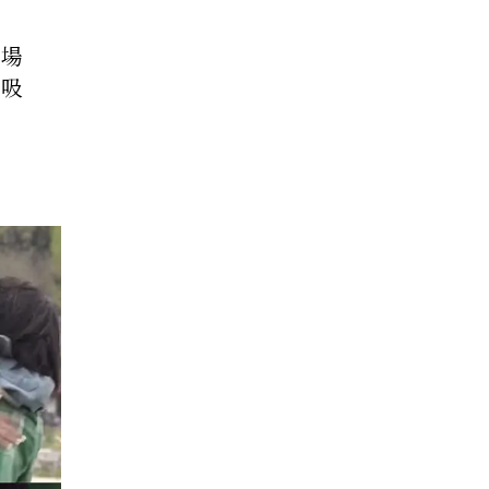
名場
所吸