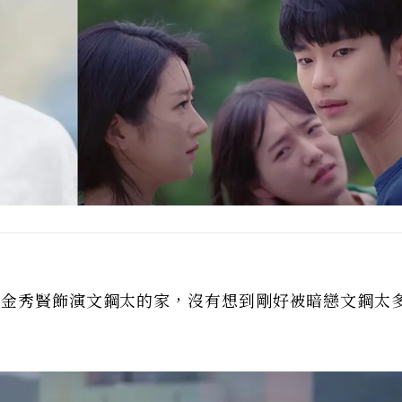
了金秀賢飾演文鋼太的家，沒有想到剛好被暗戀文鋼太