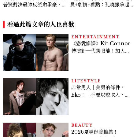
普賢對決最帥反派俞承豪，鄭
員+劇情+看點：孔曉振拿起
恩彩接棒女主，開專機、刷黑
槍真的殺瘋了！鄭準元是...美
卡，用錢輾壓罪犯的陳利手回
男？原作粉絲直呼失望
來了，這次能玩多大？
看過此篇文章的人也喜歡
ENTERTAINMENT
《戀愛修課》Kit Connor
傳演新一代獨眼龍！加入新
版《X戰警》，可望搭檔
Sadie Sink
LIFESTYLE
非常男人｜美男的條件，
Eko：「不要以貌取人，內
在與外在同樣重要。」
BEAUTY
2026夏季保養推薦！