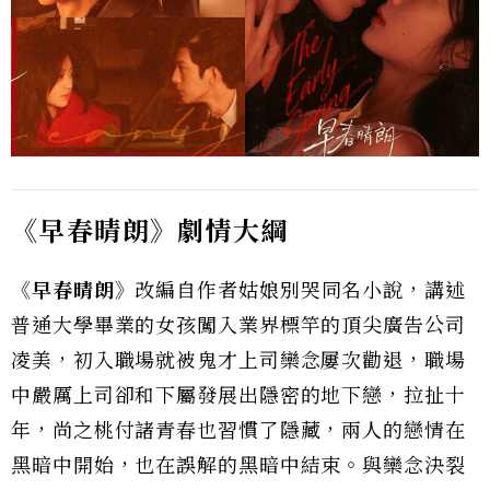
《早春晴朗》劇情大綱
《早春晴朗》
改編自作者姑娘別哭同名小說，講述
普通大學畢業的女孩闖入業界標竿的頂尖廣告公司
凌美，初入職場就被鬼才上司欒念屢次勸退，職場
中嚴厲上司卻和下屬發展出隱密的地下戀，拉扯十
年，尚之桃付諸青春也習慣了隱藏，兩人的戀情在
黑暗中開始，也在誤解的黑暗中結束。與欒念決裂