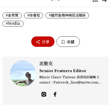
#金秀賢
#徐睿知
#雖然是精神病但沒關係
#Netflix
分享
收藏
派脆克
Senior Features Editor
Marie Claire Taiwan 資深採訪編輯 C
ontact：Patreeck_liao@mctw.com.t
w 擅長捕捉當代文化與時尚交會的瞬間，以
敏銳的觀察力與敘事能力，撰寫出兼具深度
與美感的專題內容，長期關注亞洲娛樂、人
物專訪、流行風格與 LGBTQ 多元議題。
曾專訪多位影視與音樂領域的代表人物，擅