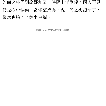
的尚之桃回到故鄉創業，時隔十年重逢，兩人再見
仍是心中悸動，當仰望成為平視，尚之桃認命了，
欒念也追回了餘生幸福。