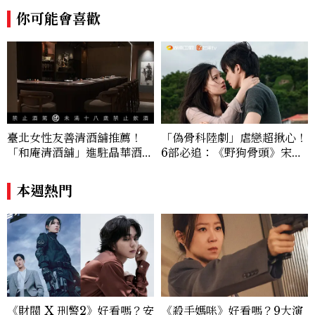
長以細膩視角挖掘藝人內在的故事與蛻變。
你可能會喜歡
除了平面編輯，他也涉足影像企劃、封面製
作等，能靈活整合內容與視覺，打造具感染
力的跨平台敘事語言。認為好的內容不僅是
記錄時代，更是溫柔的行動——在每一段訪
談與每一篇文章裡，留下值得反覆回味的
光。
臺北女性友善清酒舖推薦！
「偽骨科陸劇」虐戀超揪心！
「和庵清酒舖」進駐晶華酒
6部必追：《野狗骨頭》宋威
店：首創五行心情選酒、單杯
龍、《雙軌》虞書欣演活「屋
180元起輕鬆微醺
簷下禁忌戀愛天花板」
本週熱門
《財閥 X 刑警2》好看嗎？安
《殺手媽咪》好看嗎？9大演