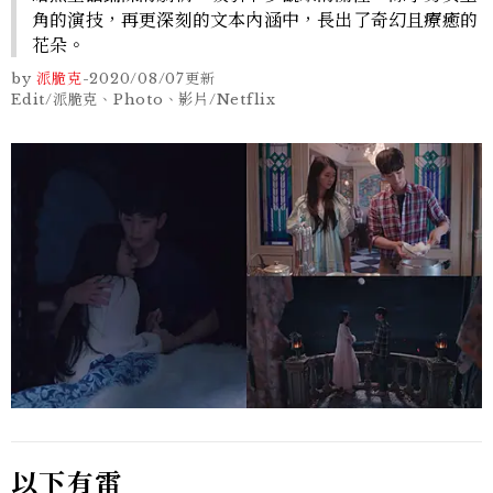
角的演技，再更深刻的文本內涵中，長出了奇幻且療癒的
花朵。
by
派脆克
-
2020/08/07
更新
Edit/派脆克、Photo、影片/Netflix
以下有雷