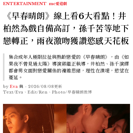
ENTERTAINMENT
mc愛追劇
《早春晴朗》線上看6大看點！井
柏然為戲自備高訂，孫千苦等地下
戀轉正，雨夜激吻獲讚慾感天花板
集合成年人極限拉扯與熟齡戀愛的《早春晴朗》，由《如
果我不曾見過太陽》導演蔣繼正執導，井柏然、孫千演繹
都會男女面對戀愛關係的複雜思緒，理性在潰堤，慾望在
蔓延。
by
Eva
與
-
2026/08/08
更新
Text/Eva、Edit/Ren、Photo/早春晴朗微博