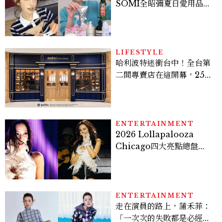
SOMI全昭彌夏日愛用品公
開，防曬、護髮、止汗、頭
皮保養10款好物一次看
LIFESTYLE
哈利波特迷衝台中！全台第
二間專賣店在這開幕，25週
年限定周邊、托特包太值得
入手
ENTERTAINMENT
2026 Lollapalooza
Chicago四大亮點總盤
點， JENNIE、 CORTIS
登台，K-POP擄獲全球！
ENTERTAINMENT
走在演員的路上，蒲禾菲：
「一次次的失敗都是必經過