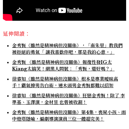
延伸閱讀：
金秀賢《雖然是精神病但沒關係》，「南朱里」教我們
被拒絕的勇氣「 讓我喜歡你吧，那是我的心意。」
金秀賢 《雖然是精神病但沒關係》報復性發IG太
Kiang太搞笑！網黑人問號：「秀賢，還好嗎？」
徐睿知《雖然是精神病但沒關係》根本是專業曖昧高
手！霸氣撩男告白術，連木頭男金秀賢都難以招架
徐睿知 《雖然是精神病但沒關係》狂戀金秀賢！除了 李
準基、玉澤演，金材昱 也曾被收割！
金秀賢《雖然是精神病但沒關係》第4集，喪屍小孩、雨
中燈塔隱喻，編劇導演演員三位一體超完美！