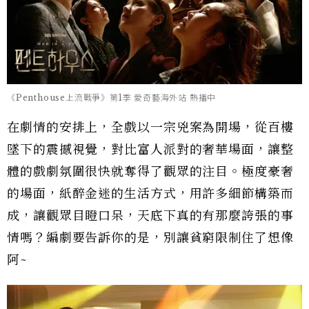
《Penthouse上流戰爭》第1季 愛奇藝海外站 熱播中
在劇情的安排上，全戲以一宗兇案為開場，從百樓
墜下的震撼視覺，對比富人派對的奢華場面，讓整
體的戲劇氛圍很快就奪得了觀眾的注目。極度豪奢
的場面，紙醉金迷的生活方式，用許多細節構築而
成，讓觀眾目瞪口呆，天底下真的有那麼誇張的事
情嗎？編劇要告訴你的是，別讓貧窮限制住了想像
阿~