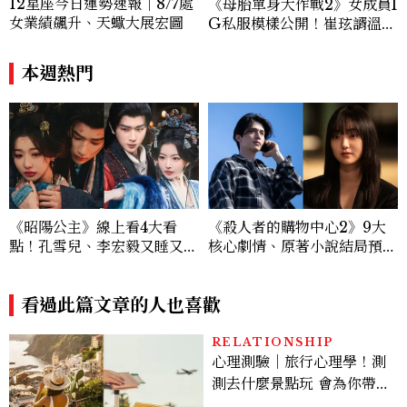
12星座今日運勢速報｜8/7處
《母胎單身大作戰2》女成員I
女業績飆升、天蠍大展宏圖
G私服模樣公開！崔玹諝溫柔
系歐膩粉絲飆漲、金秀炫竟是
低調千金？
本週熱門
《昭陽公主》線上看4大看
《殺人者的購物中心2》9大
點！孔雪兒、李宏毅又睡又鬥
核心劇情、原著小說結局預測
趕進度，清冷狀元告上荒淫公
公開：鄭進灣偽死亡原因？鄭
主
智安黑化、「這角色」驚傳叛
看過此篇文章的人也喜歡
變
RELATIONSHIP
心理測驗｜旅行心理學！測
測去什麼景點玩 會為你帶來
好運