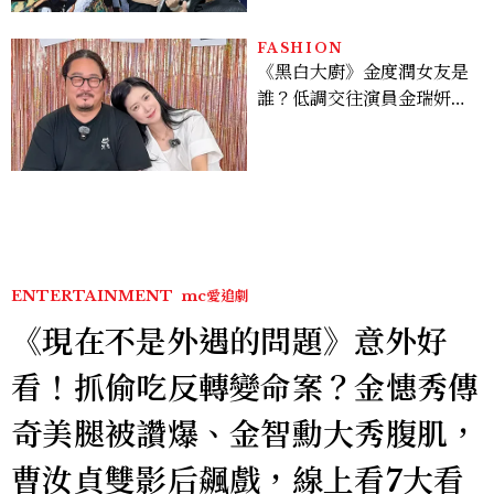
次看
FASHION
《黑白大廚》金度潤女友是
誰？低調交往演員金瑞妍、
曾出演《少年法庭》，私下
極簡風穿搭是日常範本！
ENTERTAINMENT
mc愛追劇
《現在不是外遇的問題》意外好
看！抓偷吃反轉變命案？金憓秀傳
奇美腿被讚爆、金智勳大秀腹肌，
曹汝貞雙影后飆戲，線上看7大看