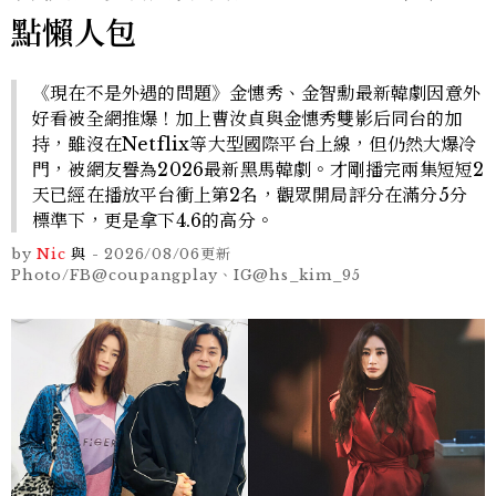
點懶人包
《現在不是外遇的問題》金憓秀、金智勳最新韓劇因意外
好看被全網推爆！加上曹汝貞與金憓秀雙影后同台的加
持，雖沒在Netflix等大型國際平台上線，但仍然大爆冷
門，被網友譽為2026最新黑馬韓劇。才剛播完兩集短短2
天已經在播放平台衝上第2名，觀眾開局評分在滿分5分
標準下，更是拿下4.6的高分。
by
Nic
與
-
2026/08/06
更新
Photo/FB@coupangplay、IG@hs_kim_95