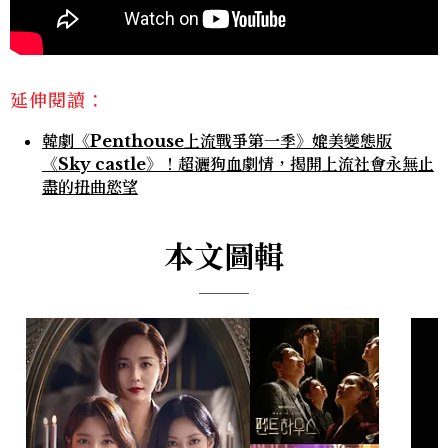
延伸閱讀：
韓劇《Penthouse上流戰爭第一季》媲美變態版
《Sky castle》！超灑狗血劇情，揭開上流社會永無止
盡的扭曲慾望
本文圖輯