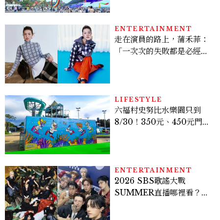
動時間懶人包
ENTERTAINMENT
走在演員的路上，蒲禾菲：
「一次次的失敗都是必經過
程，必須要經過那些練習，
才能做得好。」
LIFESTYLE
六福村史努比水樂園只到
8/30！350元、450元門票
優惠一次看，必拍造景、
SNOOPY美食可愛登場
ENTERTAINMENT
2026 SBS歌謠大戰
SUMMER直播哪裡看？
Stray Kids、ATEEZ等
28組卡司、線上播出時間一