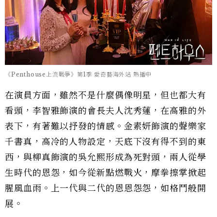
《Penthouse上流戰爭》第1季 愛奇藝海外站 熱播中
在演員方面，雖然不是什麼偶像明星，但也都大有
看頭，李智雅飾演的會長夫人沈秀蓮，在高雅的外
表下，有著難以抒發的情感。金素妍飾演的聲樂家
千書真，高冷的人物設定，天底下沒有得不到的東
西，與柳真飾演的吳允熙形成為死對頭，兩人從學
生時代的恩怨，如今從新點燃戰火，摩拳擦掌掀起
腥風血雨。上一代與二代的恩恩怨怨，如格鬥般開
展。