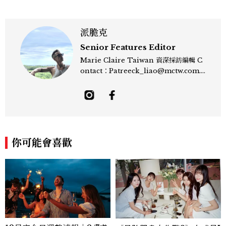
派脆克
Senior Features Editor
Marie Claire Taiwan 資深採訪編輯 C
ontact：Patreeck_liao@mctw.com.t
w 擅長捕捉當代文化與時尚交會的瞬間，以
敏銳的觀察力與敘事能力，撰寫出兼具深度
與美感的專題內容，長期關注亞洲娛樂、人
物專訪、流行風格與 LGBTQ 多元議題。
曾專訪多位影視與音樂領域的代表人物，擅
長以細膩視角挖掘藝人內在的故事與蛻變。
你可能會喜歡
除了平面編輯，他也涉足影像企劃、封面製
作等，能靈活整合內容與視覺，打造具感染
力的跨平台敘事語言。認為好的內容不僅是
記錄時代，更是溫柔的行動——在每一段訪
談與每一篇文章裡，留下值得反覆回味的
光。