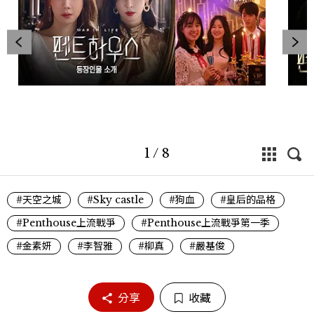
1
/
8
#天空之城
#Sky castle
#狗血
#皇后的品格
#Penthouse上流戰爭
#Penthouse上流戰爭第一季
#金素妍
#李智雅
#柳真
#嚴基俊
分享
收藏