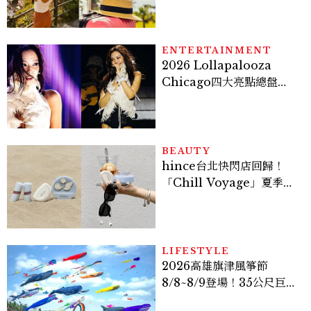
ENTERTAINMENT
2026 Lollapalooza
Chicago四大亮點總盤
點， JENNIE、 CORTIS
登台，K-POP擄獲全球！
BEAUTY
hince台北快閃店回歸！
「Chill Voyage」夏季限
定系列登場，夢幻海洋藍空
間、限定彩妝、DIY吊飾一
次體驗
LIFESTYLE
2026高雄旗津風箏節
8/8~8/9登場！35公尺巨大
鯨魚首度放飛、豐富親子活