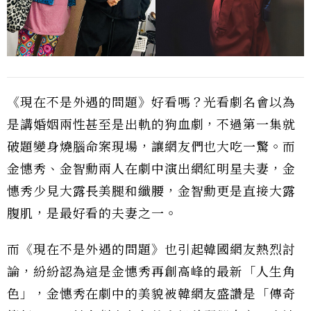
《現在不是外遇的問題》好看嗎？光看劇名會以為
是講婚姻兩性甚至是出軌的狗血劇，不過第一集就
破題變身燒腦命案現場，讓網友們也大吃一驚。而
金憓秀、金智勳兩人在劇中演出網紅明星夫妻，金
憓秀少見大露長美腿和纖腰，金智勳更是直接大露
腹肌，是最好看的夫妻之一。
而《現在不是外遇的問題》也引起韓國網友熱烈討
論，紛紛認為這是金憓秀再創高峰的最新「人生角
色」，金憓秀在劇中的美貌被韓網友盛讚是「傳奇