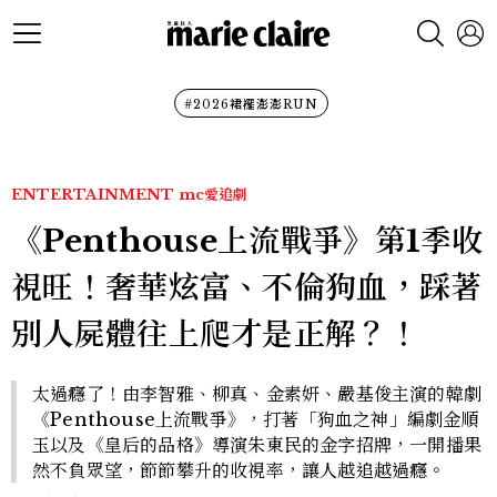
#2026裙襬澎澎RUN
ENTERTAINMENT
mc愛追劇
《Penthouse上流戰爭》第1季收
視旺！奢華炫富、不倫狗血，踩著
別人屍體往上爬才是正解？！
太過癮了！由李智雅、柳真、金素妍、嚴基俊主演的韓劇
《Penthouse上流戰爭》，打著「狗血之神」編劇金順
玉以及《皇后的品格》導演朱東民的金字招牌，一開播果
然不負眾望，節節攀升的收視率，讓人越追越過癮。