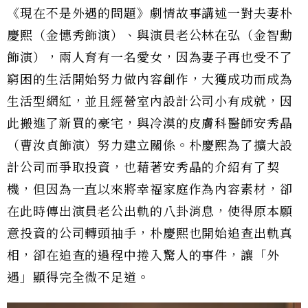
《現在不是外遇的問題》劇情故事講述一對夫妻朴
慶熙（金憓秀飾演）、與演員老公林在弘（金智勳
飾演），兩人育有一名愛女，因為妻子再也受不了
窮困的生活開始努力做內容創作，大獲成功而成為
生活型網紅，並且經營室內設計公司小有成就，因
此搬進了新買的豪宅，與冷漠的皮膚科醫師安秀晶
（曹汝貞飾演）努力建立關係。朴慶熙為了擴大設
計公司而爭取投資，也藉著安秀晶的介紹有了契
機，但因為一直以來將幸福家庭作為內容素材，卻
在此時傳出演員老公出軌的八卦消息，使得原本願
意投資的公司轉頭抽手，朴慶熙也開始追查出軌真
相，卻在追查的過程中捲入驚人的事件，讓「外
遇」顯得完全微不足道。