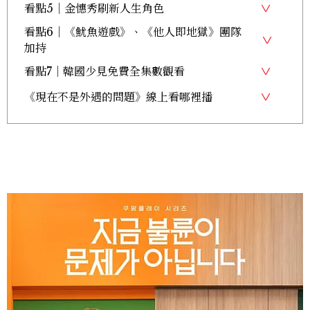
看點5｜金憓秀刷新人生角色
看點6｜《魷魚遊戲》、《他人即地獄》團隊
加持
看點7｜韓國少見免費全集數觀看
《現在不是外遇的問題》線上看哪裡播