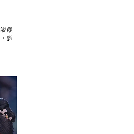
都說歲
係，戀