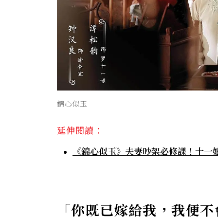
錦心似玉
延伸閱讀：
《錦心似玉》夫妻吵架必修課！十一
「你既已嫁給我，我便不