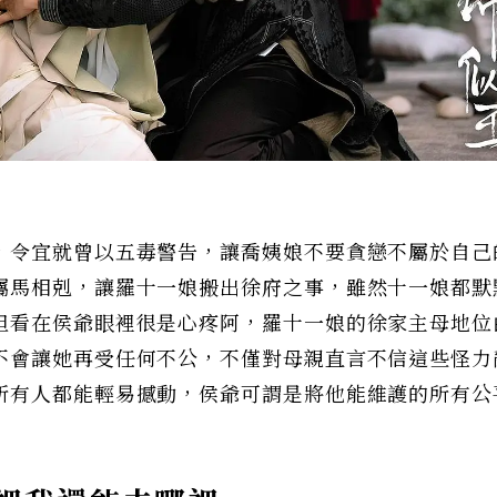
，令宜就曾以五毒警告，讓喬姨娘不要貪戀不屬於自己
屬馬相剋，讓羅十一娘搬出徐府之事，雖然十一娘都默
但看在侯爺眼裡很是心疼阿，羅十一娘的徐家主母地位
不會讓她再受任何不公，不僅對母親直言不信這些怪力
所有人都能輕易撼動，侯爺可謂是將他能維護的所有公