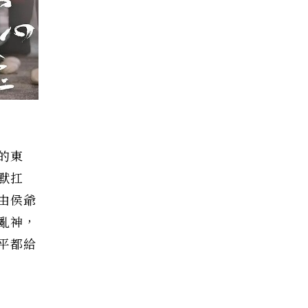
的東
默扛
由侯爺
亂神，
平都給