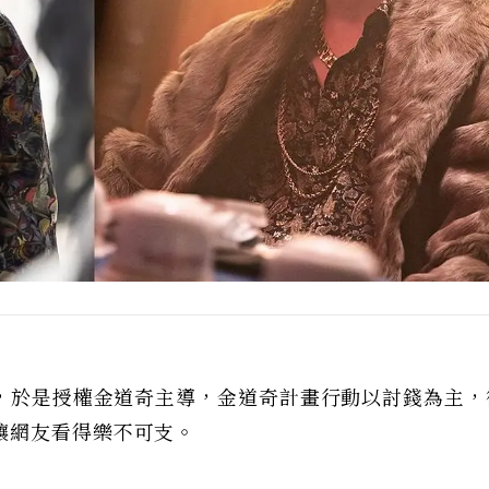
院，於是授權金道奇主導，金道奇計畫行動以討錢為主，
讓網友看得樂不可支。