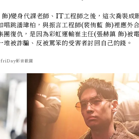
 飾)變身代課老師、IT工程師之後，這次喬裝成
唱跳潘瑋柏，與振言工程師(裴侑藍 飾)裡應外
團復仇，是因為彩虹運輸崔主任(張赫鎮 飾)被
一堆被詐騙、反被罵笨的受害者討回自己的錢。
、friDay影音截圖