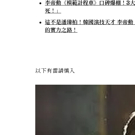
李帝勳《模範計程車》口碑爆棚！3
死！」
這不是潘瑋柏！韓國演技天才 李帝勳
的實力之路！
以下有雷請慎入