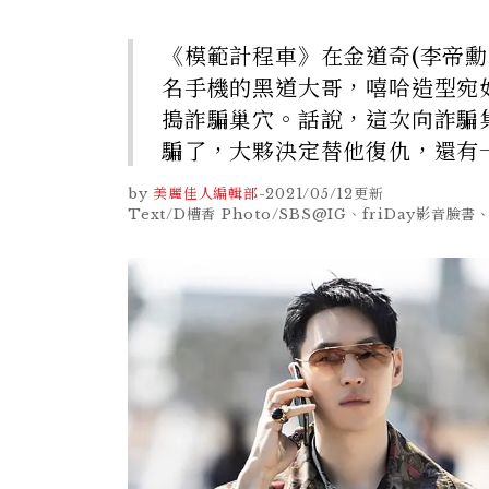
《模範計程車》在金道奇(李帝勳
名手機的黑道大哥，嘻哈造型宛如
搗詐騙巢穴。話說，這次向詐騙集
騙了，大夥決定替他復仇，還有
by
美麗佳人編輯部
-
2021/05/12
更新
Text/D槽香 Photo/SBS@IG、friDay影音臉書