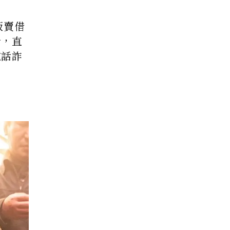
販賣借
合，直
電話詐