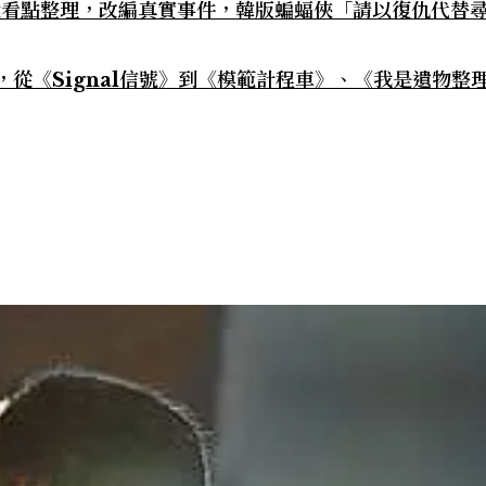
大看點整理，改編真實事件，韓版蝙蝠俠「請以復仇代替
，從《Signal信號》到《模範計程車》、《我是遺物整