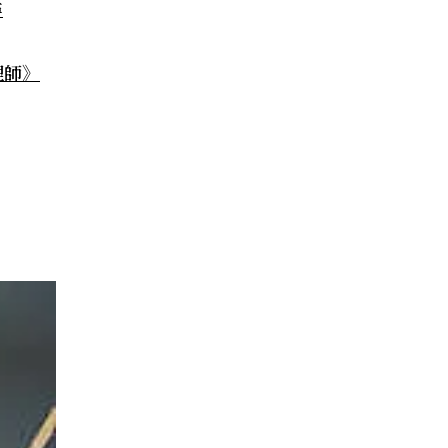
尋
理師》