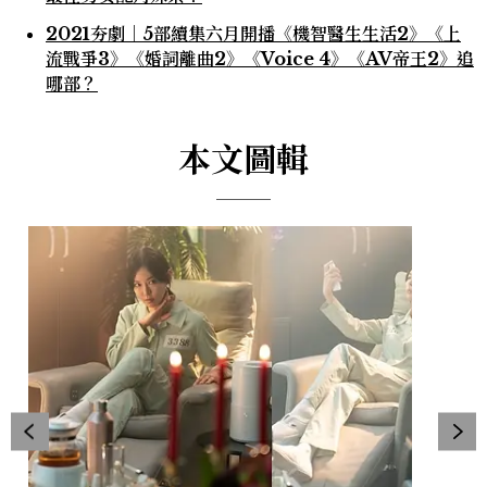
2021夯劇｜5部續集六月開播《機智醫生生活2》《上
流戰爭3》《婚詞離曲2》《Voice 4》《AV帝王2》追
哪部？
本文圖輯