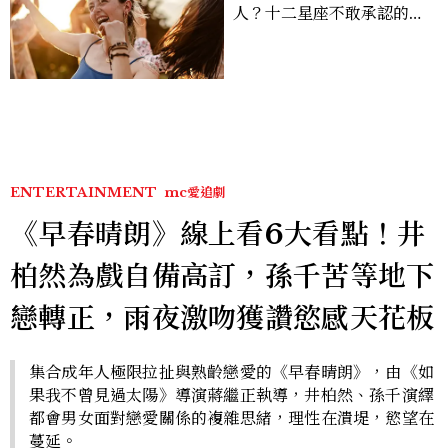
人？十二星座不敢承認的一
句話，「這星座」嘴上說沒
差，回家之後想很久
ENTERTAINMENT
mc愛追劇
《早春晴朗》線上看6大看點！井
柏然為戲自備高訂，孫千苦等地下
戀轉正，雨夜激吻獲讚慾感天花板
集合成年人極限拉扯與熟齡戀愛的《早春晴朗》，由《如
果我不曾見過太陽》導演蔣繼正執導，井柏然、孫千演繹
都會男女面對戀愛關係的複雜思緒，理性在潰堤，慾望在
蔓延。