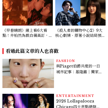
《早春晴朗》線上看6大看
《殺人者的購物中心2》9大
點！井柏然為戲自備高訂，孫
核心劇情、原著小說結局預測
千苦等地下戀轉正，雨夜激吻
公開：鄭進灣偽死亡原因？鄭
獲讚慾感天花板
智安黑化、「這角色」驚傳叛
看過此篇文章的人也喜歡
變
FASHION
與Piaget伯爵共度的一日
城市記事：基隆篇｜獨家影
像故事
ENTERTAINMENT
2026 Lollapalooza
Chicago四大亮點總盤