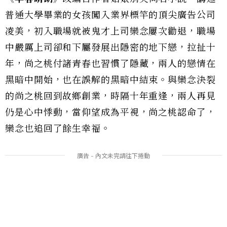
普通大學畢業的女孩闖入業界標竿的頂尖廣告公司
凌美，初入職場就被鬼才上司欒念屢次勸退，職場
中嚴厲上司卻和下屬發展出隱密的地下戀，拉扯十
年，尚之桃付諸青春也習慣了隱藏，兩人的戀情在
黑暗中開始，也在誤解的黑暗中結束。與欒念決裂
的尚之桃回到故鄉創業，時隔十年重逢，兩人再見
仍是心中悸動，當仰望成為平視，尚之桃認命了，
欒念也追回了餘生幸福。