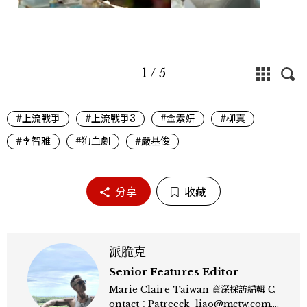
1
/
5
#上流戰爭
#上流戰爭3
#金素妍
#柳真
#李智雅
#狗血劇
#嚴基俊
分享
收藏
派脆克
Senior Features Editor
Marie Claire Taiwan 資深採訪編輯 C
ontact：Patreeck_liao@mctw.com.t