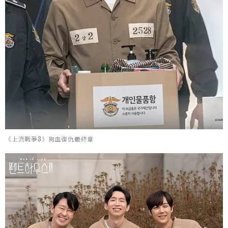
《上流戰爭3》狗血復仇最終章