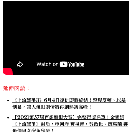
延伸閱讀：
《上流戰爭3》6月4日復仇即將終結！驚爆反轉、以暴
制暴，讓人傻眼劇情將再創熱議高峰！
【2021第57屆百想藝術大賞】完整得獎名單！金素妍
《上流戰爭》封后，申河均 奪視帝，吳政世、廉惠蘭 獲
最佳男女配角殊榮！