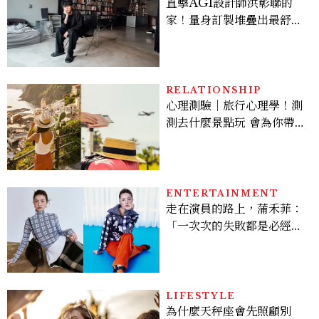
直擊AGI設計師洪彰聯的
家！量身訂製堆疊出最舒適
的生活邏輯：「只要喜歡，
就能找到相處的方式」
RELATIONSHIP
心理測驗｜旅行心理學！測
測去什麼景點玩 會為你帶來
好運
ENTERTAINMENT
走在演員的路上，蒲禾菲：
「一次次的失敗都是必經過
程，必須要經過那些練習，
才能做得好。」
LIFESTYLE
為什麼天秤座會先照顧別