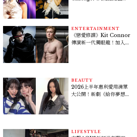
點， JENNIE、 CORTIS
登台，K-POP擄獲全球！
ENTERTAINMENT
《戀愛修課》Kit Connor
傳演新一代獨眼龍！加入新
版《X戰警》，可望搭檔
Sadie Sink
BEAUTY
2026上半年惠利愛用清單
大公開！新劇《給你夢想》
美出新高度，10款保養、香
水、護髮同款一次看
LIFESTYLE