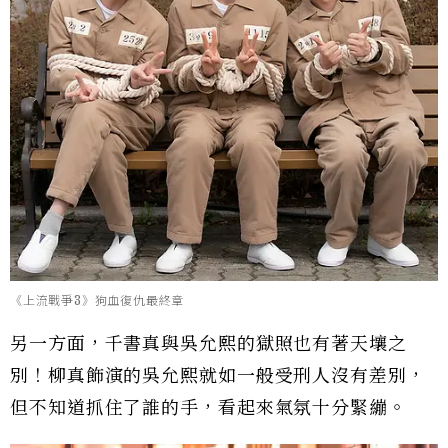
《上流戰爭3》狗血復仇最終章
另一方面，千書真與吳允熙的獄照也有著天壤之
別！柳真飾演的吳允熙就如一般受刑人沒有差別，
但不知道抓住了誰的手，看起來氣氛十分緊繃。