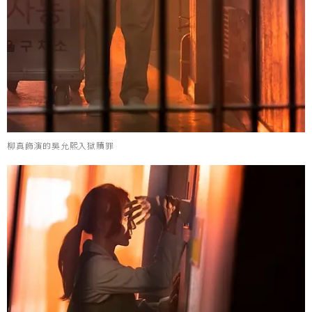
柳真飾演的吳允熙入獄贖罪