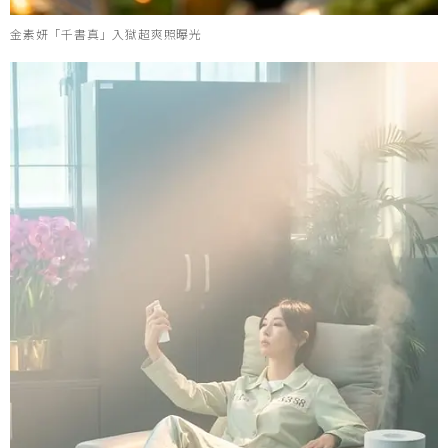
金素妍「千書真」入獄超爽照曝光