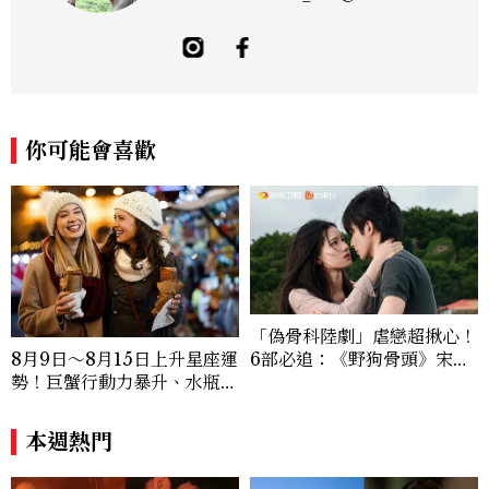
w 擅長捕捉當代文化與時尚交會的瞬間，以
敏銳的觀察力與敘事能力，撰寫出兼具深度
與美感的專題內容，長期關注亞洲娛樂、人
物專訪、流行風格與 LGBTQ 多元議題。
曾專訪多位影視與音樂領域的代表人物，擅
長以細膩視角挖掘藝人內在的故事與蛻變。
你可能會喜歡
除了平面編輯，他也涉足影像企劃、封面製
作等，能靈活整合內容與視覺，打造具感染
力的跨平台敘事語言。認為好的內容不僅是
記錄時代，更是溫柔的行動——在每一段訪
談與每一篇文章裡，留下值得反覆回味的
光。
「偽骨科陸劇」虐戀超揪心！
6部必追：《野狗骨頭》宋威
8月9日～8月15日上升星座運
龍、《雙軌》虞書欣演活「屋
勢！巨蟹行動力暴升、水瓶迎
簷下禁忌戀愛天花板」
新緣分
本週熱門