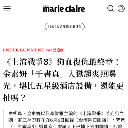
#2026裙襬澎澎RUN
ENTERTAINMENT
mc愛追劇
《上流戰爭3》狗血復仇最終章！
金素妍「千書真」入獄超爽照曝
光，堪比五星級酒店設備，還能更
扯嗎？
由柳真、金素妍以及李智雅主演的《上流戰爭》系列狗血
劇，第三季即將在在6月4日回歸（台灣隔日跟播），究竟
《上流戰爭3》還能有什麼讓人下巴掉下來的劇情，即將