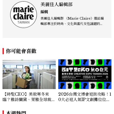
美麗佳人編輯部
編輯
美麗佳人編輯群 《Marie Claire》雜誌編
輯部專注於時尚、文化與當代女性議題的深
度呈現，致力打造兼具風格與觀點的內容敘
事。 團隊擅長核心議題企劃、內容策展與
跨平台整合，長期關注國際時代脈動與社會
趨勢，從文化觀察出發，挖掘具有啟發性的
你可能會喜歡
女性故事與價值觀；同時以細膩的美學語言
與敘事張力，轉化為兼具視覺風格與思想深
度的內容。 《Marie Claire》始終以敏銳
視角與編輯直覺，引領讀者探索女性多元面
貌與生活品味風格的無限可能。
【時髦CEO】美妝寒冬來
2026台灣文博會逛街攻略！1
臨？雅詩蘭黛、萊雅全球裁員
0大必逛人氣IP文創攤位位
＋關閉官網，下一步計畫曝光
置、品牌亮點商品一次看
本週熱門