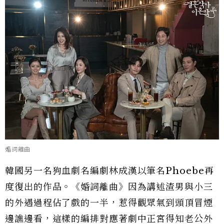
婚詞離曲
韓國另一名狗血劇名編劇林成漢以筆名Phoebe再
度復出的作品。《婚詞離曲》因為講述渣男與小三
的外遇過程佔了戲的一半，惹得觀眾氣到頭頂冒煙
邊譙邊看，這樣的編排對應著劇中正宮得知老公外