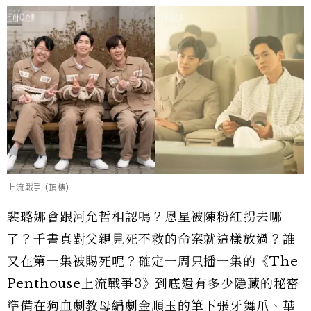
上流戰爭 (頂樓)
裴璐娜會跟河允哲相認嗎？恩星被陳粉紅拐去哪
了？千書真對父親見死不救的命案就這樣放過？誰
又在第一集被賜死呢？確定一周只播一集的《The
Penthouse上流戰爭3》到底還有多少隱藏的秘密
準備在狗血劇教母編劇金順玉的筆下張牙舞爪、華