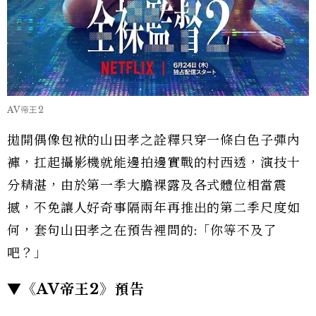
AV帝王2
拋開偶像包袱的山田孝之詮釋只穿一條白色子彈內
褲，扛起攝影機就能邊拍邊實戰的村西透，演技十
分精湛，由於第一季大膽裸露及各式體位相當震
撼，不免讓人好奇事隔兩年再推出的第二季尺度如
何，套句山田孝之在預告裡問的:「你等不及了
吧？」
▼《AV帝王2》預告