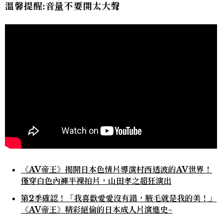
溫馨提醒:音量不要開太大聲
《AV帝王》揭開日本色情片導演村西透波的AV世界！
僅穿白色內褲半裸拍片，山田孝之超狂演出
第2季確認！「我喜歡愛愛沒有錯，腋毛就是我的美！」
《AV帝王》精彩絕倫的日本成人片演進史~