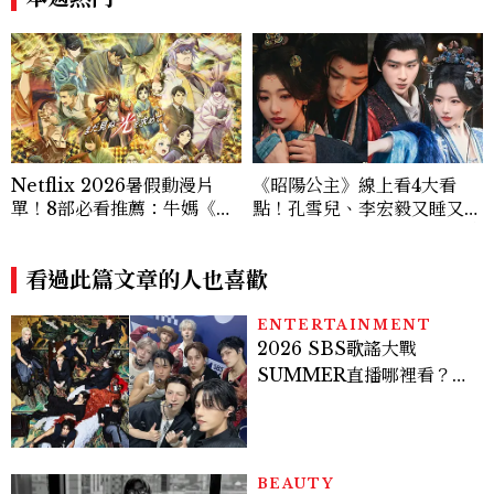
Netflix 2026暑假動漫片
《昭陽公主》線上看4大看
單！8部必看推薦：牛媽《黃
點！孔雪兒、李宏毅又睡又鬥
泉使者》、洗版社群《尼古喵
趕進度，清冷狀元告上荒淫公
喵》等話題新作一次追
主
看過此篇文章的人也喜歡
ENTERTAINMENT
2026 SBS歌謠大戰
SUMMER直播哪裡看？
Stray Kids、ATEEZ等
28組卡司、線上播出時間一
次看
BEAUTY