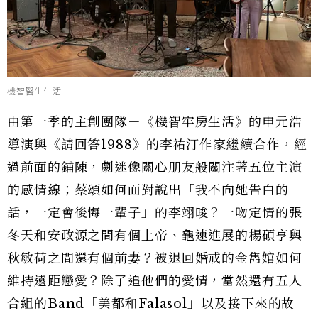
機智醫生生活
由第一季的主創團隊－《機智牢房生活》的申元浩
導演與《請回答1988》的李祐汀作家繼續合作，經
過前面的鋪陳，劇迷像關心朋友般關注著五位主演
的感情線；蔡頌如何面對說出「我不向她告白的
話，一定會後悔一輩子」的李翊晙？一吻定情的張
冬天和安政源之間有個上帝、龜速進展的楊碩亨與
秋敏荷之間還有個前妻？被退回婚戒的金雋婠如何
維持遠距戀愛？除了追他們的愛情，當然還有五人
合組的Band「美都和Falasol」以及接下來的故