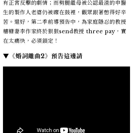
有正宮反擊的劇情；而劈腿繼母被公認最渣的申醫
生的製作人老婆仍被矇在鼓裡，觀眾跟著憋得好辛
苦。還好，第二季前導預告中，為家庭隱忍的教授
糟糠妻李作家終於狠狠send教授 three pay，實
在太痛快，必須鎖定！
▼《婚詞離曲2》預告這邊請