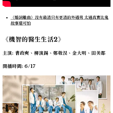
《婚詞離曲》沒有最渣只有更渣的外遇男 太過真實比鬼
故事還可怕
《機智的醫生生活2
》
主演: 曹政奭、柳演錫、鄭敬淏、金大明、田美都
開播時間: 6/17