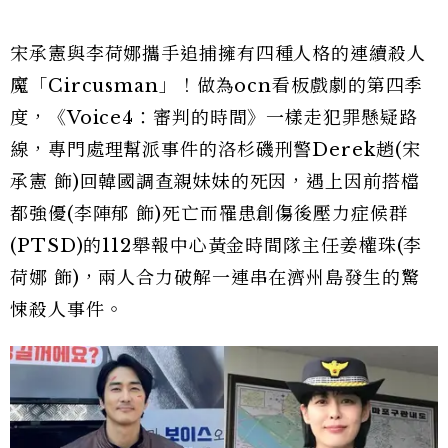
宋承憲與李荷娜攜手追捕擁有四種人格的連續殺人
魔「Circusman」！做為ocn看板戲劇的第四季
度，《Voice4：審判的時間》一樣走犯罪懸疑路
線，專門處理幫派事件的洛杉磯刑警Derek趙(宋
承憲 飾)回韓國調查親妹妹的死因，遇上因前搭檔
都強優(李陣郁 飾)死亡而罹患創傷後壓力症候群
(PTSD)的112舉報中心黃金時間隊主任姜權珠(李
荷娜 飾)，兩人合力破解一連串在濟州島發生的驚
悚殺人事件。