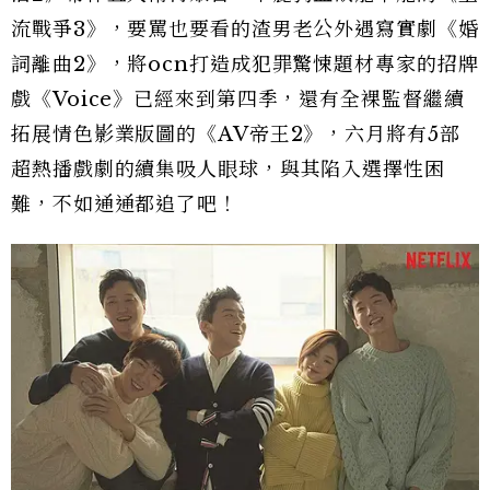
流戰爭3》，要罵也要看的渣男老公外遇寫實劇《婚
詞離曲2》，將ocn打造成犯罪驚悚題材專家的招牌
戲《Voice》已經來到第四季，還有全裸監督繼續
拓展情色影業版圖的《AV帝王2》，六月將有5部
超熱播戲劇的續集吸人眼球，與其陷入選擇性困
難，不如通通都追了吧！