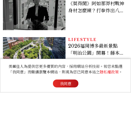
《莫得閒》阿如那莽村戰神
身材怎麼練？打拳炸出八塊
腹肌，HYROX挑戰也沒錯
過
LIFESTYLE
2026福岡博多最新景點
「明治公園」開幕！藤本壯
介操刀設計，7大餐廳美食
品牌、SPA一次看
美麗佳人為提供您更多優質的內容，採用網站分析技術。若您未點選
「我同意」而繼續瀏覽本網站，則視為您已同意本站之
隱私權政策
。
RELATIONSHIP
我同意
心理測驗｜旅行心理學！測
測去什麼景點玩 會為你帶來
好運
FASHION
哈瓦仕人字拖推出「包腳趾