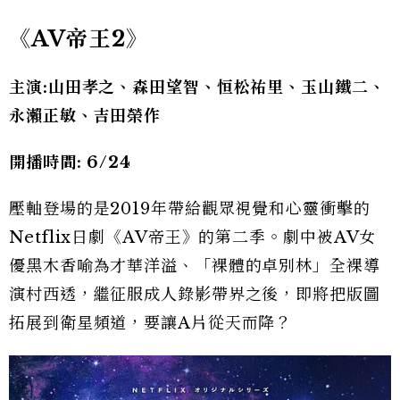
《AV
帝王2
》
主演:山田孝之、森田望智、恒松祐里、玉山鐵二、
永瀨正敏、吉田榮作
開播時間: 6/24
壓軸登場的是2019年帶給觀眾視覺和心靈衝擊的
Netflix日劇《AV帝王》的第二季。劇中被AV女
優黑木香喻為才華洋溢、「裸體的卓別林」全裸導
演村西透，繼征服成人錄影帶界之後，即將把版圖
拓展到衛星頻道，要讓A片從天而降？