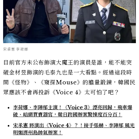
宋承憲 李荷娜
目前官方未公布飾演大魔王的演員是誰，能不能突
破金材昱飾演的毛泰九也是一大看點。經過這段時
間《怪物》、《窺探Mouse》的膽量鍛鍊，韓國民
眾應該不會再投訴《Voice 4》太可怕了吧？
李荷娜、李陣郁主演！《Voice 3》漂亮回歸，飛車爆
破、暗網買賣器官，韓日跨國辦案驚悚度百分百！
宋承憲 將演出《Voice 4》？！接手張赫、李陣郁 風光
明媚濟州島帥氣辦案！