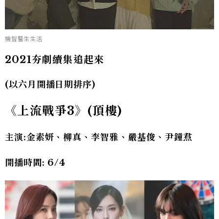
機智醫生生活
2021
夯劇續集追起來
(以六月開播日期排序)
《上流戰爭3》(頂樓)
主演:金素妍、柳真、李智雅、嚴基俊、尹鐘焄
開播時間: 6/4