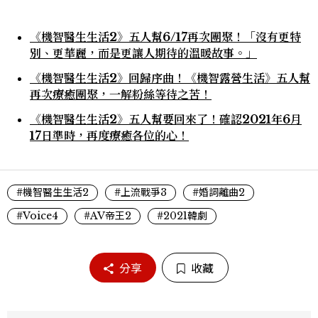
《機智醫生生活2》五人幫6/17再次團聚！「沒有更特
別、更華麗，而是更讓人期待的溫暖故事。」
《機智醫生生活2》回歸序曲！《機智露營生活》五人幫
再次療癒團聚，一解粉絲等待之苦！
《機智醫生生活2》五人幫要回來了！確認2021年6月
17日準時，再度療癒各位的心！
#機智醫生生活2
#上流戰爭3
#婚詞離曲2
#Voice4
#AV帝王2
#2021韓劇
分享
收藏