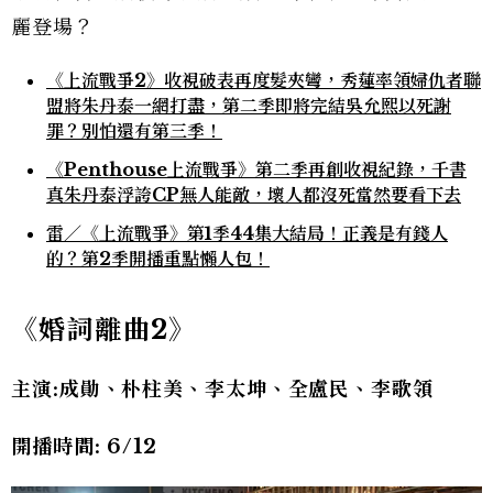
麗登場？
《上流戰爭2》收視破表再度髮夾彎，秀蓮率領婦仇者聯
盟將朱丹泰一網打盡，第二季即將完結吳允熙以死謝
罪？別怕還有第三季！
《Penthouse上流戰爭》第二季再創收視紀錄，千書
真朱丹泰浮誇CP無人能敵，壞人都沒死當然要看下去
雷／《上流戰爭》第1季44集大結局！正義是有錢人
的？第2季開播重點懶人包！
《婚詞離曲2
》
主演:成勛、朴柱美、李太坤、全盧民、李歌領
開播時間: 6/12