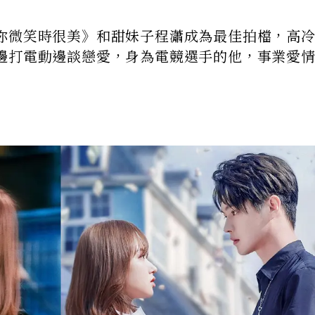
你微笑時很美》和甜妹子程瀟成為最佳拍檔，高
邊打電動邊談戀愛，身為電競選手的他，事業愛