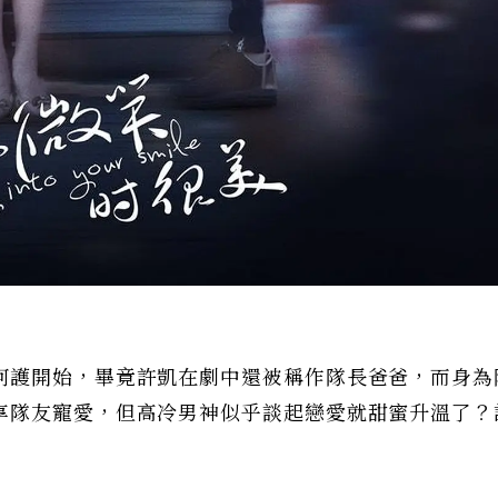
呵護開始，畢竟許凱在劇中還被稱作隊長爸爸，而身為
享隊友寵愛，但高冷男神似乎談起戀愛就甜蜜升溫了？