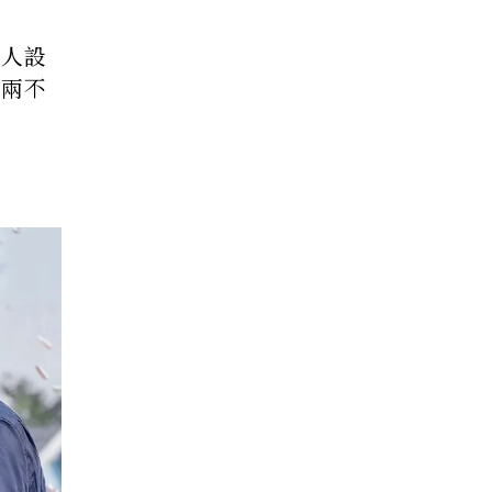
冷人設
情兩不