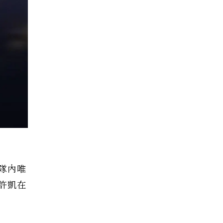
隊內唯
許凱在