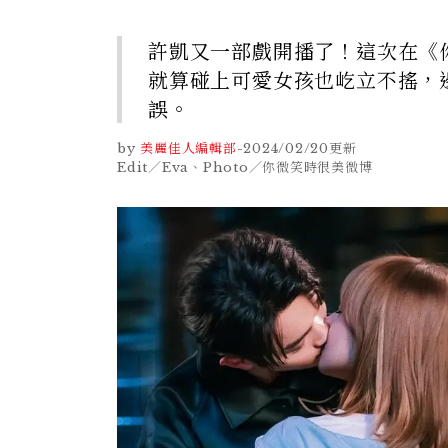
許凱又一部戲開播了！這次在《
就算碰上可愛女孩也屹立不搖，
誤。
by
美麗佳人編輯部
-
2024/02/20
更新
Edit／Eva、Photo／你微笑時很美微博