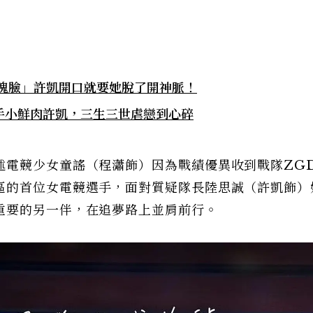
冰塊臉」許凱開口就要她脫了開神脈！
手小鮮肉許凱，三生三世虐戀到心碎
述電競少女童謠（程瀟飾）因為戰績優異收到戰隊ZG
區的首位女電競選手，面對質疑隊長陸思誠（許凱飾）
重要的另一伴，在追夢路上並肩前行。