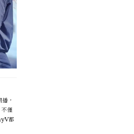
開播，
，不僅
yV都