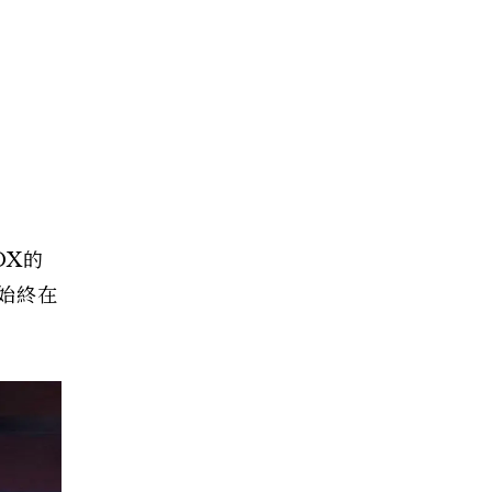
DX的
始終在