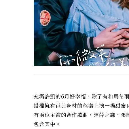
充滿
許凱
的6月好幸福，除了有和周冬
搭檔擁有芭比身材的程瀟上演一場甜蜜
有兩位主演的合作歌曲，連薛之謙、張韶
包含其中。