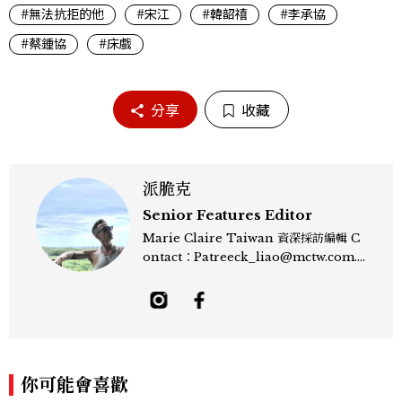
#無法抗拒的他
#宋江
#韓韶禧
#李承協
#蔡鍾協
#床戲
分享
收藏
派脆克
Senior Features Editor
Marie Claire Taiwan 資深採訪編輯 C
ontact：Patreeck_liao@mctw.com.t
w 擅長捕捉當代文化與時尚交會的瞬間，以
敏銳的觀察力與敘事能力，撰寫出兼具深度
與美感的專題內容，長期關注亞洲娛樂、人
物專訪、流行風格與 LGBTQ 多元議題。
曾專訪多位影視與音樂領域的代表人物，擅
長以細膩視角挖掘藝人內在的故事與蛻變。
你可能會喜歡
除了平面編輯，他也涉足影像企劃、封面製