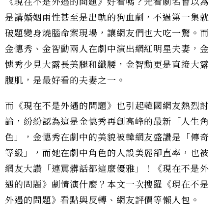
《現在不是外遇的問題》好看嗎？光看劇名會以為
是講婚姻兩性甚至是出軌的狗血劇，不過第一集就
破題變身燒腦命案現場，讓網友們也大吃一驚。而
金憓秀、金智勳兩人在劇中演出網紅明星夫妻，金
憓秀少見大露長美腿和纖腰，金智勳更是直接大露
腹肌，是最好看的夫妻之一。
而《現在不是外遇的問題》也引起韓國網友熱烈討
論，紛紛認為這是金憓秀再創高峰的最新「人生角
色」，金憓秀在劇中的美貌被韓網友盛讚是「傳奇
等級」，而她在劇中角色的人設美麗卻直率，也被
網友大讚「連罵髒話都這麼優雅」！《現在不是外
遇的問題》劇情演什麼？本文一次搜羅《現在不是
外遇的問題》看點與反轉、網友評價等懶人包。