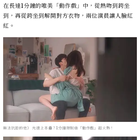
在長達1分鐘的唯美「動作戲」中，從熱吻到跨坐
到，再從跨坐到解開對方衣物，兩位演員讓人臉紅
紅。
無法抗拒的他》 光速上本壘？1分鐘限制級「動作戲」超火熱！