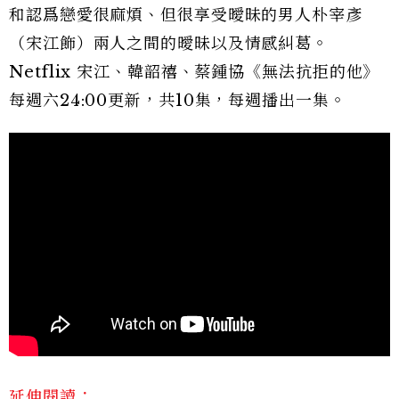
和認爲戀愛很麻煩、但很享受曖昧的男人朴宰彥
（宋江飾）兩人之間的曖昧以及情感糾葛。
Netflix 宋江、韓韶禧、蔡鍾協《無法抗拒的他》
每週六24:00更新，共10集，每週播出一集。
延伸閱讀：