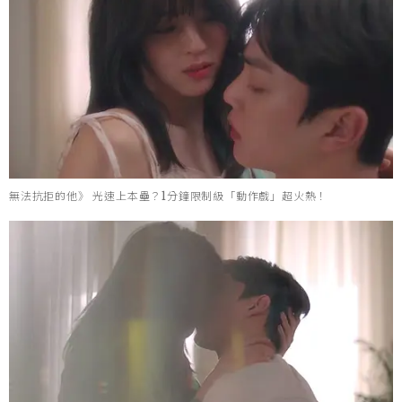
無法抗拒的他》 光速上本壘？1分鐘限制級「動作戲」超火熱！