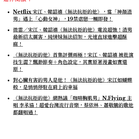
Netflix 宋江、韓韶禧《無法抗拒的他》，當「神顏渣
男」遇上「心動女神」，19禁虐戀一觸即發！
微雷／宋江、韓韶禧《無法抗拒的他》電流超強！渣男
最新招太厲害，純情妹無法招架，光速直球進擊超酥
麻！
《無法抗拒的他》首集評價兩極！宋江、韓韶禧 被批演
技生澀？飄渺節奏＋角色設定，其實原著漫畫如實還
原！
對心臟有害的男人是他！《無法抗拒的他》宋江如蝴蝶
般，是悄悄停駐在肩上的幸福
《無法抗拒的他》網熱議「咖啡胸肌男」N.Flying 主
唱 李承協！超愛台灣流行音樂，蔡依林、蕭敬騰的歌他
都翻唱過！