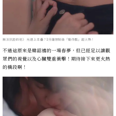
無法抗拒的他》 光速上本壘？1分鐘限制級「動作戲」超火熱！
不過這原來是韓韶禧的一場春夢，但已經足以讓觀
眾們的視覺以及心臟雙重衝擊！期待接下來更火熱
的橋段啊！