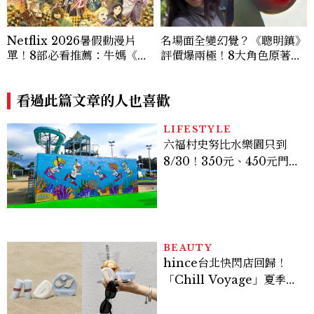
Netflix 2026暑假動漫片
名場面全變幻覺？《聰明鎮》
單！8部必看推薦：牛媽《黃
評價爆兩極！8大角色原著差
泉使者》、洗版社群《尼古喵
異：台版富江獨缺「這技
喵》等話題新作一次追
能」、黑衣少年神顏是他，血
看過此篇文章的人也喜歡
玉果邏輯翻車
LIFESTYLE
六福村史努比水樂園只到
8/30！350元、450元門票
優惠一次看，必拍造景、
SNOOPY美食可愛登場
BEAUTY
hince台北快閃店回歸！
「Chill Voyage」夏季限
定系列登場，夢幻海洋藍空
間、限定彩妝、DIY吊飾一