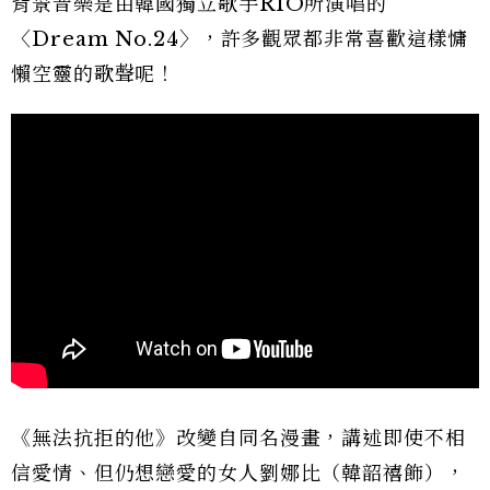
背景音樂是由韓國獨立歌手RIO所演唱的
〈Dream No.24〉，許多觀眾都非常喜歡這樣慵
懶空靈的歌聲呢！
《無法抗拒的他》改變自同名漫畫，講述即使不相
信愛情、但仍想戀愛的女人劉娜比（韓韶禧飾），