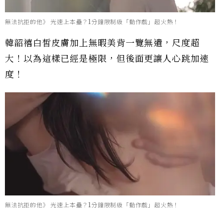
無法抗拒的他》 光速上本壘？1分鐘限制級「動作戲」超火熱！
韓韶禧白皙皮膚加上無暇美背一覽無遺，尺度超
大！以為這樣已經是極限，但後面更讓人心跳加速
度！
無法抗拒的他》 光速上本壘？1分鐘限制級「動作戲」超火熱！