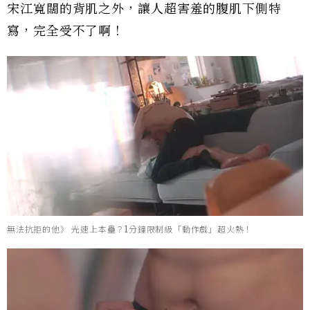
宋江寬闊的背肌之外，讓人超害羞的腹肌下側特
寫，完全受不了啊！
無法抗拒的他》 光速上本壘？1分鐘限制級「動作戲」超火熱！