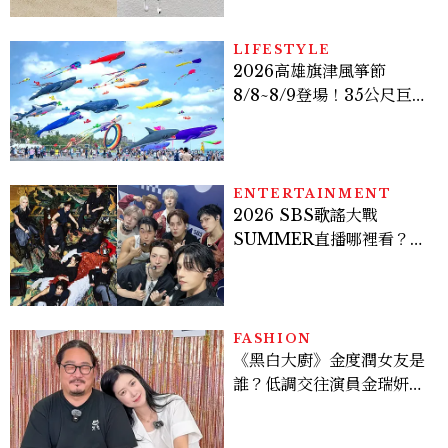
次體驗
LIFESTYLE
2026高雄旗津風箏節
8/8~8/9登場！35公尺巨大
鯨魚首度放飛、豐富親子活
動時間懶人包
ENTERTAINMENT
2026 SBS歌謠大戰
SUMMER直播哪裡看？
Stray Kids、ATEEZ等
28組卡司、線上播出時間一
次看
FASHION
《黑白大廚》金度潤女友是
誰？低調交往演員金瑞妍、
曾出演《少年法庭》，私下
極簡風穿搭是日常範本！