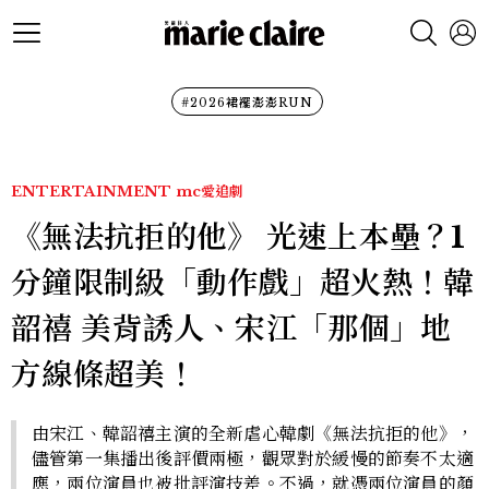
#2026裙襬澎澎RUN
ENTERTAINMENT
mc愛追劇
《無法抗拒的他》 光速上本壘？1
分鐘限制級「動作戲」超火熱！韓
韶禧 美背誘人、宋江「那個」地
方線條超美！
由宋江、韓韶禧主演的全新虐心韓劇《無法抗拒的他》，
儘管第一集播出後評價兩極，觀眾對於緩慢的節奏不太適
應，兩位演員也被批評演技差。不過，就憑兩位演員的顏