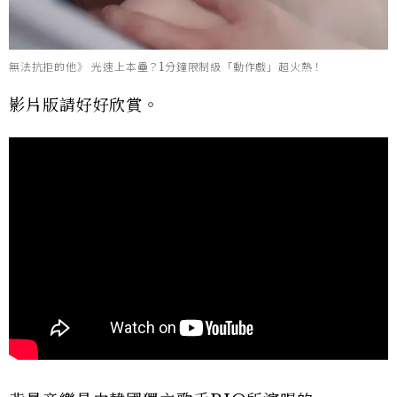
無法抗拒的他》 光速上本壘？1分鐘限制級「動作戲」超火熱！
影片版請好好欣賞。