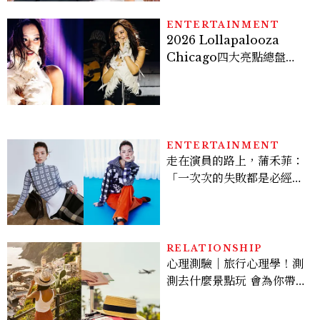
ENTERTAINMENT
2026 Lollapalooza
Chicago四大亮點總盤
點， JENNIE、 CORTIS
登台，K-POP擄獲全球！
ENTERTAINMENT
走在演員的路上，蒲禾菲：
「一次次的失敗都是必經過
程，必須要經過那些練習，
才能做得好。」
RELATIONSHIP
心理測驗｜旅行心理學！測
測去什麼景點玩 會為你帶來
好運