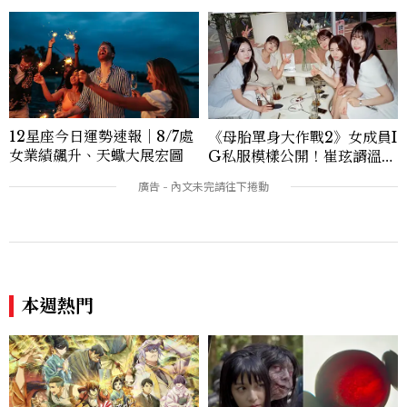
作等，能靈活整合內容與視覺，打造具感染
力的跨平台敘事語言。認為好的內容不僅是
記錄時代，更是溫柔的行動——在每一段訪
談與每一篇文章裡，留下值得反覆回味的
光。
12星座今日運勢速報｜8/7處
《母胎單身大作戰2》女成員I
女業績飆升、天蠍大展宏圖
G私服模樣公開！崔玹諝溫柔
系歐膩粉絲飆漲、金秀炫竟是
低調千金？
本週熱門