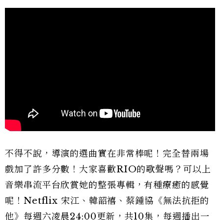
不得不說，導演的選曲實在非常棒呢！完全替兩場
戲加了許多分數！大家喜歡RIO的歌聲嗎？可以上
音樂串流平台欣賞她的整張專輯，有種療癒的感覺
呢！Netflix 宋江、韓韶禧、蔡鍾協《無法抗拒的
他》每週六凌晨24:00更新，共10集，每週播出一