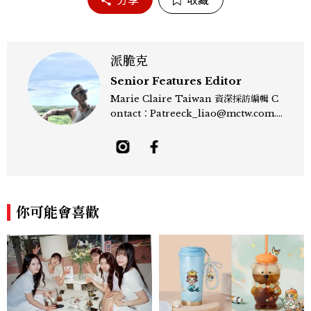
派脆克
Senior Features Editor
Marie Claire Taiwan 資深採訪編輯 C
ontact：Patreeck_liao@mctw.com.t
w 擅長捕捉當代文化與時尚交會的瞬間，以
敏銳的觀察力與敘事能力，撰寫出兼具深度
與美感的專題內容，長期關注亞洲娛樂、人
物專訪、流行風格與 LGBTQ 多元議題。
曾專訪多位影視與音樂領域的代表人物，擅
長以細膩視角挖掘藝人內在的故事與蛻變。
你可能會喜歡
除了平面編輯，他也涉足影像企劃、封面製
作等，能靈活整合內容與視覺，打造具感染
力的跨平台敘事語言。認為好的內容不僅是
記錄時代，更是溫柔的行動——在每一段訪
談與每一篇文章裡，留下值得反覆回味的
光。