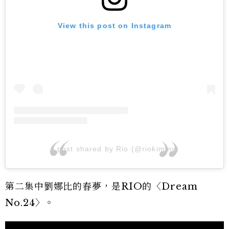
View this post on Instagram
A post shared by Rio (@riokimmy)
第二集中劉娜比的春夢，是RIO的〈Dream
No.24〉。