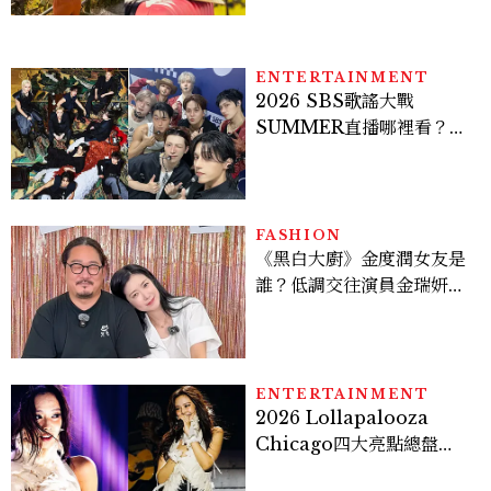
ENTERTAINMENT
2026 SBS歌謠大戰
SUMMER直播哪裡看？
Stray Kids、ATEEZ等
28組卡司、線上播出時間一
次看
FASHION
《黑白大廚》金度潤女友是
誰？低調交往演員金瑞妍、
曾出演《少年法庭》，私下
極簡風穿搭是日常範本！
ENTERTAINMENT
2026 Lollapalooza
Chicago四大亮點總盤
點， JENNIE、 CORTIS