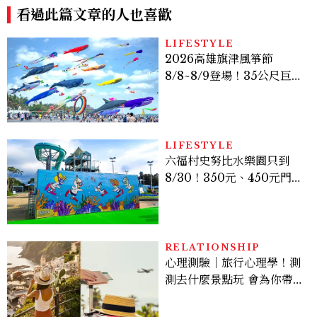
看過此篇文章的人也喜歡
LIFESTYLE
2026高雄旗津風箏節
8/8~8/9登場！35公尺巨大
鯨魚首度放飛、豐富親子活
動時間懶人包
LIFESTYLE
六福村史努比水樂園只到
8/30！350元、450元門票
優惠一次看，必拍造景、
SNOOPY美食可愛登場
RELATIONSHIP
心理測驗｜旅行心理學！測
測去什麼景點玩 會為你帶來
好運