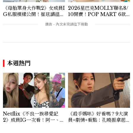
《母胎單身大作戰2》女成員I
2026星巴克MOLLY聯名8/
G私服模樣公開！崔玹諝溫柔
10開賣！POP MART 6款
系歐膩粉絲飆漲、金秀炫竟是
杯袋價格、草莓布蕾星冰樂一
低調千金？
次看
本週熱門
Netflix《不良一族尋愛記
《殺手媽咪》好看嗎？9大演
2》成員IG一次看！阿一、彩
員+劇情+看點：孔曉振拿起
朱、佛祖阿里等11人背景完整
槍真的殺瘋了！鄭準元是...美
介紹
男？原作粉絲直呼失望