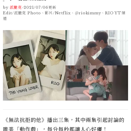
by
派脆克
-
2021/07/06
更新
Edit/派脆克 Photo、影片/Netflix、＠riokimmy、RIO YT頻
道
《無法抗拒的他》播出三集，其中兩集引起討論的
唯美「動作戲」，每分每秒都讓人心好癢！