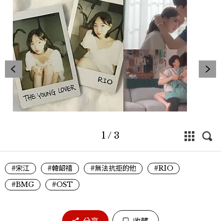
1
/
3
#宋江
#韓韶禧
#無法抗拒的他
#RIO
#BMG
#OST
分享
收藏