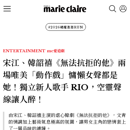
#2026裙襬澎澎RUN
ENTERTAINMENT
mc愛追劇
宋江、韓韶禧《無法抗拒的他》兩
場唯美「動作戲」慵懶女聲都是
她！獨立新人歌手 RIO，空靈聲
線讓人醉！
由宋江、韓韶禧主演的虐心韓劇《無法抗拒的他》，文青
的情調加上藝術氣息極高的氛圍，讓男女主角的戀情套上
了一層品味的濾鏡。