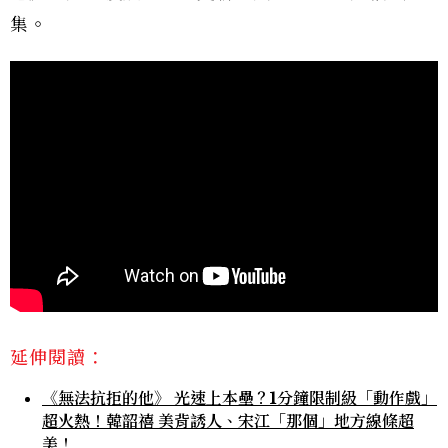
集。
延伸閱讀：
《無法抗拒的他》 光速上本壘？1分鐘限制級「動作戲」
超火熱！韓韶禧 美背誘人、宋江「那個」地方線條超
美！