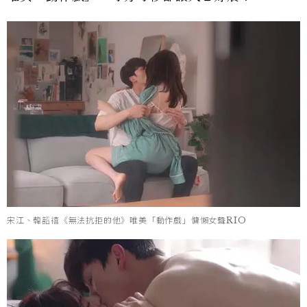
宋江、韓韶禧《無法抗拒的他》唯美「動作戲」慵懶女聲RIO