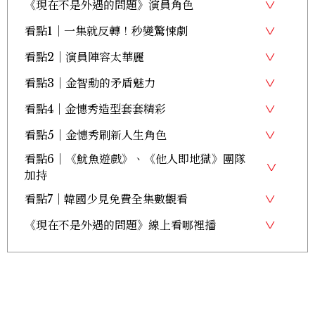
《現在不是外遇的問題》演員角色
看點1｜一集就反轉！秒變驚悚劇
看點2｜演員陣容太華麗
看點3｜金智勳的矛盾魅力
看點4｜金憓秀造型套套精彩
看點5｜金憓秀刷新人生角色
看點6｜《魷魚遊戲》、《他人即地獄》團隊
加持
看點7｜韓國少見免費全集數觀看
《現在不是外遇的問題》線上看哪裡播