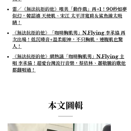
雷／《無法抗拒的他》唯美「動作戲」再+1！90秒如夢
似幻，韓韶禧 天使肌、宋江 太平洋寬肩＆鯊魚線太吸
睛！
《無法抗拒的他》「咖啡胸肌男」N.Flying 李承協 再
次出場！低沉嗓音+溫柔眼神，不只胸肌，連腹肌也驚
人！
《無法抗拒的他》網熱議「咖啡胸肌男」N.Flying 主
唱 李承協！超愛台灣流行音樂，蔡依林、蕭敬騰的歌他
都翻唱過！
本文圖輯