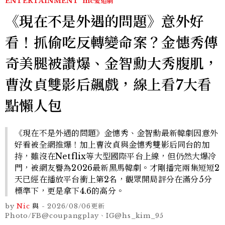
ENTERTAINMENT
mc愛追劇
《現在不是外遇的問題》意外好
看！抓偷吃反轉變命案？金憓秀傳
奇美腿被讚爆、金智勳大秀腹肌，
曹汝貞雙影后飆戲，線上看7大看
點懶人包
《現在不是外遇的問題》金憓秀、金智勳最新韓劇因意外
好看被全網推爆！加上曹汝貞與金憓秀雙影后同台的加
持，雖沒在Netflix等大型國際平台上線，但仍然大爆冷
門，被網友譽為2026最新黑馬韓劇。才剛播完兩集短短2
天已經在播放平台衝上第2名，觀眾開局評分在滿分5分
標準下，更是拿下4.6的高分。
by
Nic
與
-
2026/08/06
更新
Photo/FB@coupangplay、IG@hs_kim_95