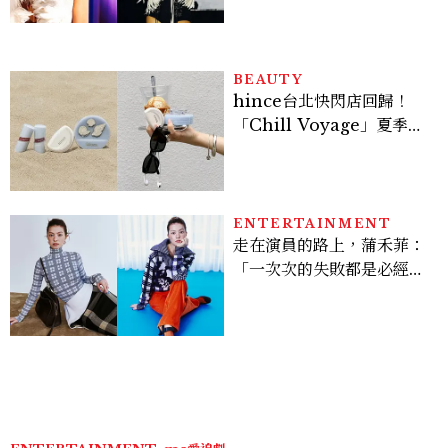
登台，K-POP擄獲全球！
BEAUTY
hince台北快閃店回歸！
「Chill Voyage」夏季限
定系列登場，夢幻海洋藍空
間、限定彩妝、DIY吊飾一
次體驗
ENTERTAINMENT
走在演員的路上，蒲禾菲：
「一次次的失敗都是必經過
程，必須要經過那些練習，
才能做得好。」