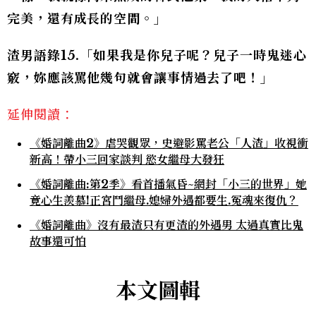
完美，還有成長的空間。」
渣男語錄15.「如果我是你兒子呢？兒子一時鬼迷心
竅，妳應該罵他幾句就會讓事情過去了吧！」
延伸閱讀：
《婚詞離曲2》虐哭觀眾，史避影罵老公「人渣」收視衝
新高！帶小三回家談判 慾女繼母大發狂
《婚詞離曲:第2季》看首播氣昏~網封「小三的世界」她
竟心生羨慕!正宮鬥繼母.媳婦外遇都要生.冤魂來復仇？
《婚詞離曲》沒有最渣只有更渣的外遇男 太過真實比鬼
故事還可怕
本文圖輯