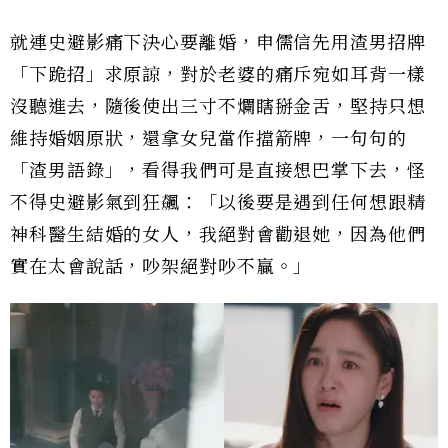
就連史避影痛下決心要離婚，申儒信先用渣男招牌
「下跪招」求原諒，對於老婆的痛斥宛如耳背一樣
沒聽進去，隨後使出三寸不爛瞎掰金舌，堅持只想
維持婚姻原狀，還拿女兒當作擋箭牌，一句句的
「渣男語錄」，看得我們可是直接想巴掌下去，怪
不得史避影氣到狂飆：「以後要是遇到任何想跟精
神科醫生結婚的女人，我絕對會勸退她，因為他們
實在太會說話，吵架絕對吵不贏。」