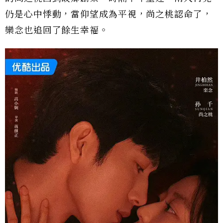
仍是心中悸動，當仰望成為平視，尚之桃認命了，
欒念也追回了餘生幸福。