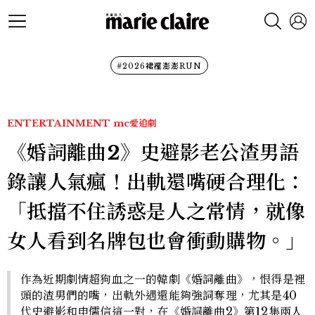
#2026裙襬澎澎RUN
ENTERTAINMENT
mc愛追劇
《婚詞離曲2》史避影老公渣男語
錄讓人氣瘋！出軌還嘴硬合理化：
「抵擋不住誘惑是人之常情，就像
女人看到名牌包也會衝動購物。」
作為近期劇情超狗血之一的韓劇《婚詞離曲》，恨得是裡
頭的渣男們的嘴，出軌外遇還能夠強詞奪理，尤其是40
代史避影和申儒信這一對，在《婚詞離曲2》第12集兩人