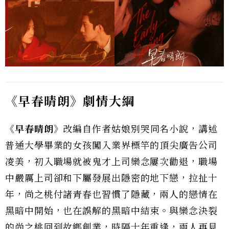
《早春晴朗》劇情大綱
《早春晴朗》
改編自作者姑娘別哭同名小說，講述
普通大學畢業的女孩闖入業界標竿的頂尖廣告公司
凌美，初入職場就被鬼才上司欒念屢次勸退，職場
中嚴厲上司卻和下屬發展出隱密的地下戀，拉扯十
年，尚之桃付諸青春也習慣了隱藏，兩人的戀情在
黑暗中開始，也在誤解的黑暗中結束。與欒念決裂
的尚之桃回到故鄉創業，時隔十年重逢，兩人再見