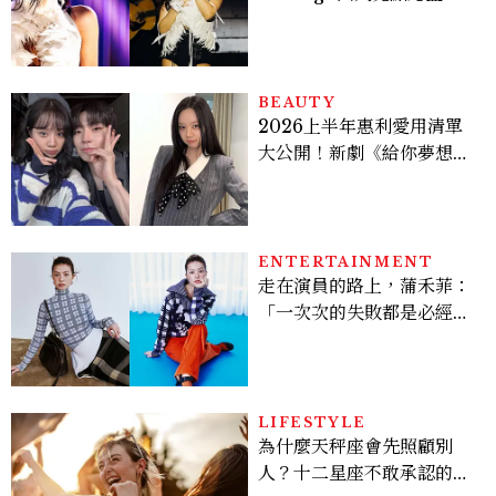
點， JENNIE、 CORTIS
登台，K-POP擄獲全球！
BEAUTY
2026上半年惠利愛用清單
大公開！新劇《給你夢想》
美出新高度，10款保養、香
水、護髮同款一次看
ENTERTAINMENT
走在演員的路上，蒲禾菲：
「一次次的失敗都是必經過
程，必須要經過那些練習，
才能做得好。」
LIFESTYLE
為什麼天秤座會先照顧別
人？十二星座不敢承認的一