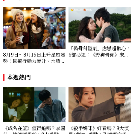
「偽骨科陸劇」虐戀超揪心！
6部必追：《野狗骨頭》宋威
8月9日～8月15日上升星座運
龍、《雙軌》虞書欣演活「屋
勢！巨蟹行動力暴升、水瓶迎
簷下禁忌戀愛天花板」
新緣分
本週熱門
《成名在望》值得追嗎？李國
《殺手媽咪》好看嗎？9大演