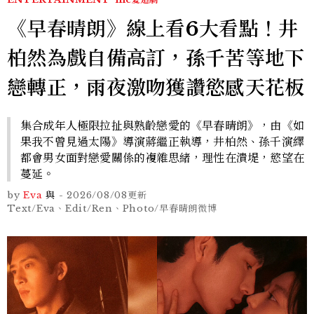
《早春晴朗》線上看6大看點！井
柏然為戲自備高訂，孫千苦等地下
戀轉正，雨夜激吻獲讚慾感天花板
集合成年人極限拉扯與熟齡戀愛的《早春晴朗》，由《如
果我不曾見過太陽》導演蔣繼正執導，井柏然、孫千演繹
都會男女面對戀愛關係的複雜思緒，理性在潰堤，慾望在
蔓延。
by
Eva
與
-
2026/08/08
更新
Text/Eva、Edit/Ren、Photo/早春晴朗微博