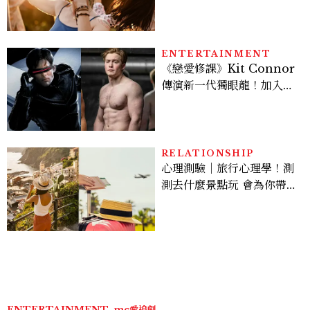
句話，「這星座」嘴上說沒
差，回家之後想很久
ENTERTAINMENT
《戀愛修課》Kit Connor
傳演新一代獨眼龍！加入新
版《X戰警》，可望搭檔
Sadie Sink
RELATIONSHIP
心理測驗｜旅行心理學！測
測去什麼景點玩 會為你帶來
好運
ENTERTAINMENT
mc愛追劇