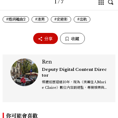
1
/
7
#婚詞離曲2
#渣男
#史避影
#出軌
分享
收藏
Ren
Deputy Digital Content Direc
tor
媒體經歷超過10年，現為《美麗佳人Mari
e Claire》數位內容副總監，專精娛樂與
生活風格領域，處理國內外名人消息、頒獎
典禮與大型內容企劃。 ren_chen@mct
w.com.tw
你可能會喜歡