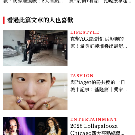
毅、姚淳耀飆戲！8大看點與
員+劇情+看點：孔曉振拿起
網友殘酷評價：節奏太慢、犯
槍真的殺瘋了！鄭準元是...美
人太好猜？
男？原作粉絲直呼失望
看過此篇文章的人也喜歡
LIFESTYLE
直擊AGI設計師洪彰聯的
家！量身訂製堆疊出最舒適
的生活邏輯：「只要喜歡，
就能找到相處的方式」
FASHION
與Piaget伯爵共度的一日
城市記事：基隆篇｜獨家影
像故事
ENTERTAINMENT
2026 Lollapalooza
Chicago四大亮點總盤