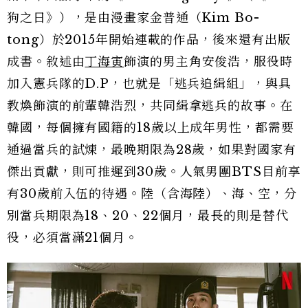
狗之日》），是由漫畫家金普通（Kim Bo-
tong）於2015年開始連載的作品，後來還有出版
成書。敘述由
丁海寅
飾演的男主角安俊浩，服役時
加入憲兵隊的D.P，也就是「逃兵追緝組」，與具
教煥飾演的前輩韓浩烈，共同緝拿逃兵的故事。在
韓國，每個擁有國籍的18歲以上成年男性，都需要
通過當兵的試煉，最晚期限為28歲，如果對國家有
傑出貢獻，則可推遲到30歲。人氣男團BTS目前享
有30歲前入伍的待遇。陸（含海陸）、海、空，分
別當兵期限為18、20、22個月，最長的則是替代
役，必須當滿21個月。