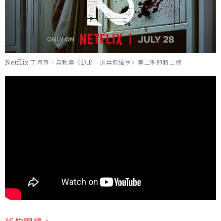
Netflix 丁海寅、具教煥《D.P：逃兵追緝令》第二季即將上線