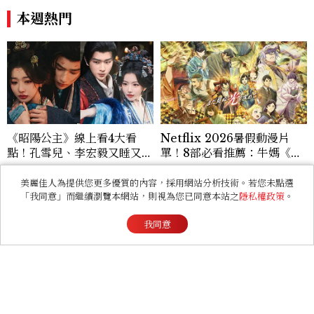
級優惠
本週熱門
《昭陽公主》線上看4大看
Netflix 2026暑假動漫片
點！孔雪兒、李宏毅又睡又鬥
單！8部必看推薦：牛媽《黃
趕進度，清冷狀元告上荒淫公
泉使者》、洗版社群《尼古喵
主
喵》等話題新作一次追
美麗佳人為提供您更多優質的內容，採用網站分析技術。若您未點選
看過此篇文章的人也喜歡
「我同意」而繼續瀏覽本網站，則視為您已同意本站之
隱私權政策
。
我同意
RELATIONSHIP
心理測驗｜旅行心理學！測
測去什麼景點玩 會為你帶來
好運