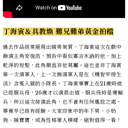
丁海寅＆具教煥 難兄難弟黃金拍檔
過去作品經常展現出暖男氣質，丁海寅這次在戲中
飾演主角安俊浩，預告中看似寡言木訥的他，加上
乾淨的短髮，此角簡直非他莫屬。這也並非丁海寅
第一次演軍人，上一次飾演軍人是在《機智牢房生
活》含冤入獄的小隊長。丁海寅事實上在21歲時就
已經服兵役，26歲才以演員出道，服兵役時是運輸
兵，所以這次接演此角，也不會有任何尷尬之處，
畢竟早已經有經驗。大家印象中的年下男、小奶
狗、暖寶寶，成為性格軍人模樣，絕對值得一看！