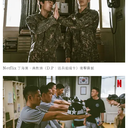
Netflix 丁海寅、具教煥《D.P：逃兵追緝令》衝擊震撼