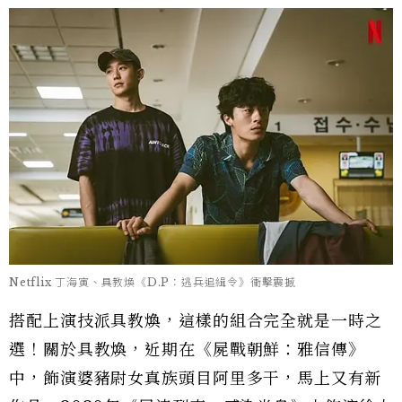
Netflix 丁海寅、具教煥《D.P：逃兵追緝令》衝擊震撼
搭配上演技派具教煥，這樣的組合完全就是一時之
選！關於具教煥，近期在《屍戰朝鮮：雅信傳》
中，飾演婆豬尉女真族頭目阿里多干，馬上又有新