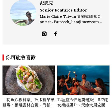
派脆克
Senior Features Editor
Marie Claire Taiwan 資深採訪編輯 C
ontact：Patreeck_liao@mctw.com.t
w 擅長捕捉當代文化與時尚交會的瞬間，以
敏銳的觀察力與敘事能力，撰寫出兼具深度
與美感的專題內容，長期關注亞洲娛樂、人
物專訪、流行風格與 LGBTQ 多元議題。
曾專訪多位影視與音樂領域的代表人物，擅
長以細膩視角挖掘藝人內在的故事與蛻變。
你可能會喜歡
除了平面編輯，他也涉足影像企劃、封面製
作等，能靈活整合內容與視覺，打造具感染
力的跨平台敘事語言。認為好的內容不僅是
記錄時代，更是溫柔的行動——在每一段訪
談與每一篇文章裡，留下值得反覆回味的
光。
12星座今日運勢速報｜8/7處
「初魚鉄板料亭」改版新菜單
女業績飆升、天蠍大展宏圖
登場：嚴選雲林白鰻、海松貝
交織旬味，限時推出父親節升