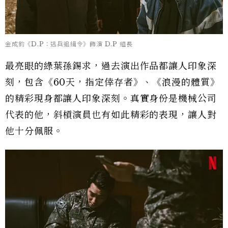
金成鈞《D.P：逃兵追緝令》飾演 D.P 組長
最亮眼的綠葉孫錫求，過去演出作品都讓人印象深
刻，包含《60天，指定倖存者》、《浪漫的體質》
的精彩現身都讓人印象深刻。真實身份是機械公司
代表的他，斜槓演員也有如此精彩的表現，讓人對
他十分佩服。