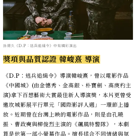
孫錫久《D.P：逃兵追緝令》中有精彩演出
獎項與品質認證 韓峻熹 導演
《D.P：逃兵追緝令》導演韓峻熹，曾以電影作品
《中國城》(由金憓秀、金高銀、朴寶劍、高庚杓主
演)拿下百想藝術大賞最佳新人導演獎，本片更曾受
邀坎城影展平行單元「國際影評人週」一環節上播
放。近期曾在台灣上映的電影作品，則是由孔曉
振、曹政奭與柳俊烈主演的《飆風特警隊》，本劇
算是他第一部小螢幕作品。擅長揉合不同情緒與氛