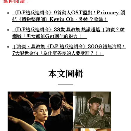
延伸閱讀：
《D.P逃兵追緝令》9首動人OST盤點！Primaey 領
航《遺物整理師》Kevin Oh、吳赫 全收錄！
《D.P逃兵追緝令》38歲 具教煥 熱議超越 丁海寅？韓
網喊「男女都能Get到他的魅力！」
丁海寅、具教煥《D.P 逃兵追緝令》300分鐘無冷場！
7大醒世金句「為什麼善良的人要受罰？！」
本文圖輯