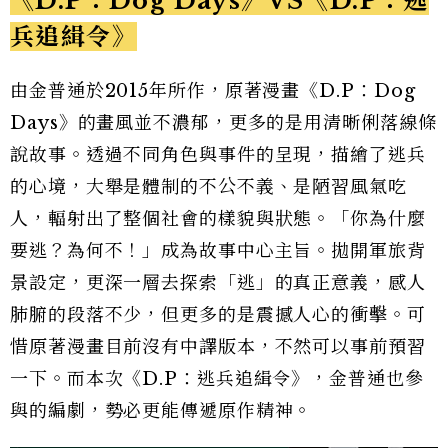
《D.P：Dog Days》VS《D.P：逃
兵追緝令》
由金普通於2015年所作，原著漫畫《D.P：Dog
Days》的畫風並不濃郁，更多的是用清晰俐落線條
說故事。透過不同角色與事件的呈現，描繪了逃兵
的心境，大舉是體制的不公不義、是陋習風氣吃
人，輻射出了整個社會的樣貌與狀態。「你為什麼
要逃？為何不！」成為故事中心主旨。拋開軍旅背
景設定，更深一層去探索「逃」的真正意義，感人
肺腑的段落不少，但更多的是震撼人心的衝擊。可
惜原著漫畫目前沒有中譯版本，不然可以事前預習
一下。而本次《D.P：逃兵追緝令》，金普通也參
與的編劇，勢必更能傳遞原作精神。