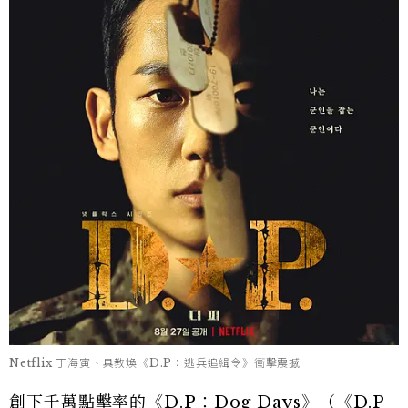
Netflix 丁海寅、具教煥《D.P：逃兵追緝令》衝擊震撼
創下千萬點擊率的《D.P：Dog Days》（《D.P