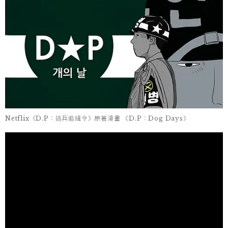
Netflix《D.P：逃兵追緝令》原著漫畫 《D.P：Dog Days》