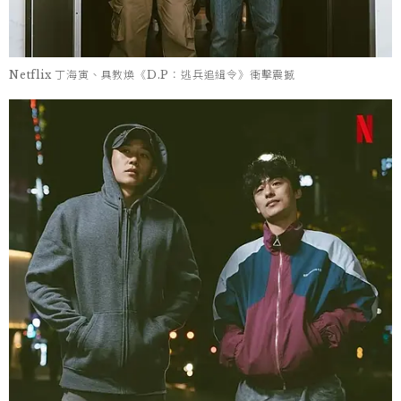
Netflix 丁海寅、具教煥《D.P：逃兵追緝令》衝擊震撼