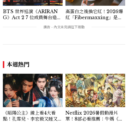
BTS 世界巡演《ARIRAN
高蛋白之後換它紅！2026爆
G》Act 2 7 位成員舞台造型
紅「Fibermaxxing」是什
一次看
麼？一天30g纖維，原來不用
狂吃菜
本週熱門
《昭陽公主》線上看4大看
Netflix 2026暑假動漫片
點！孔雪兒、李宏毅又睡又鬥
單！8部必看推薦：牛媽《黃
趕進度，清冷狀元告上荒淫公
泉使者》、洗版社群《尼古喵