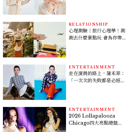
密男神發光乳霜～「肽光透
亮緊緻霜」如何打造日不落
的透亮肌，熬夜拍戲不顯疲
倦感，超神！
RELATIONSHIP
心理測驗｜旅行心理學！測
測去什麼景點玩 會為你帶來
好運
ENTERTAINMENT
走在演員的路上，蒲禾菲：
「一次次的失敗都是必經過
程，必須要經過那些練習，
才能做得好。」
ENTERTAINMENT
2026 Lollapalooza
Chicago四大亮點總盤
點， JENNIE、 CORTIS