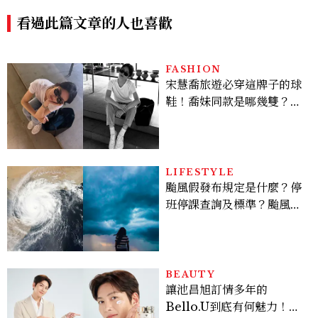
主
喵》等話題新作一次追
看過此篇文章的人也喜歡
FASHION
宋慧喬旅遊必穿這牌子的球
鞋！喬妹同款是哪幾雙？
AUTRY究竟有什麼魅力讓
她愛上？
LIFESTYLE
颱風假發布規定是什麼？停
班停課查詢及標準？颱風假
有薪水嗎、可否拒絕上班？
BEAUTY
讓池昌旭訂情多年的
Bello.U到底有何魅力！揭