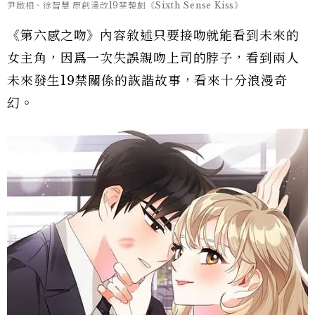
尹啟相、徐智慧 原創漫改19禁韓劇《Sixth Sense Kiss》
《第六感之吻》內容敘述只要接吻就能看到未來的
女主角，因爲一次失誤親吻上司的脖子，看到兩人
未來發生19禁關係的詼諧故事，看來十分浪漫奇
幻。