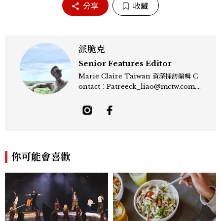
分享
收藏
派脆克
Senior Features Editor
Marie Claire Taiwan 資深採訪編輯 C
ontact：Patreeck_liao@mctw.com.t
w 擅長捕捉當代文化與時尚交會的瞬間，以
敏銳的觀察力與敘事能力，撰寫出兼具深度
與美感的專題內容，長期關注亞洲娛樂、人
物專訪、流行風格與 LGBTQ 多元議題。
曾專訪多位影視與音樂領域的代表人物，擅
長以細膩視角挖掘藝人內在的故事與蛻變。
你可能會喜歡
除了平面編輯，他也涉足影像企劃、封面製
作等，能靈活整合內容與視覺，打造具感染
力的跨平台敘事語言。認為好的內容不僅是
記錄時代，更是溫柔的行動——在每一段訪
談與每一篇文章裡，留下值得反覆回味的
光。