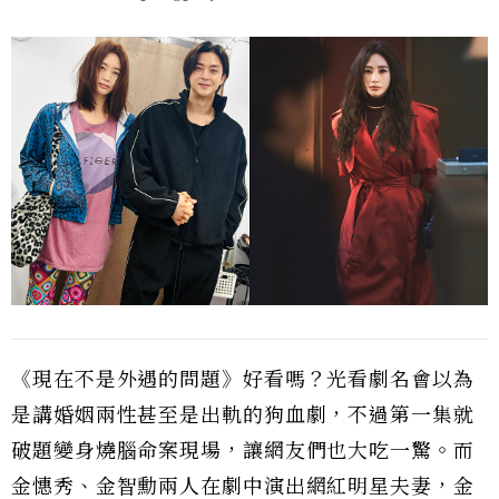
《現在不是外遇的問題》好看嗎？光看劇名會以為
是講婚姻兩性甚至是出軌的狗血劇，不過第一集就
破題變身燒腦命案現場，讓網友們也大吃一驚。而
金憓秀、金智勳兩人在劇中演出網紅明星夫妻，金