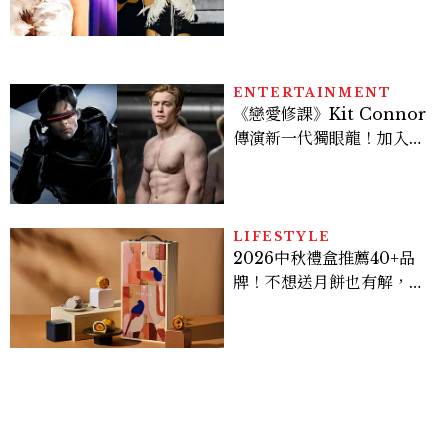
登台，K-POP擄獲全球！
ENTERTAINMENT
《戀愛修課》Kit Connor
傳演新一代獨眼龍！加入新
版《X戰警》，可望搭檔
Sadie Sink
LIFESTYLE
2026中秋禮盒推薦40+品
牌！不想送月餅也有解，送
長輩、送客戶一次挑