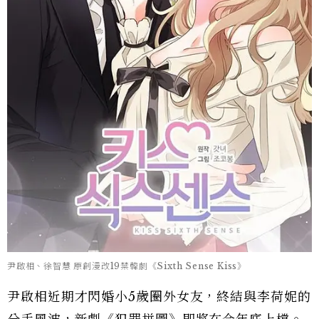
尹啟相、徐智慧 原創漫改19禁韓劇《Sixth Sense Kiss》
尹啟相近期才閃婚小5歲圈外女友，終結與李荷妮的