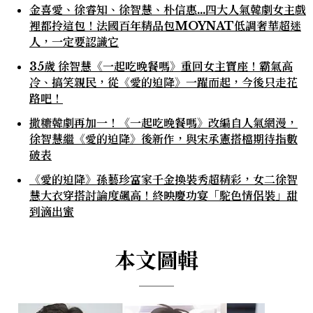
金喜愛、徐睿知、徐智慧、朴信惠…四大人氣韓劇女主戲
裡都拎這包！法國百年精品包MOYNAT低調奢華超迷
人，一定要認識它
35歲 徐智慧《一起吃晚餐嗎》重回女主寶座！霸氣高
冷、搞笑親民，從《愛的迫降》一躍而起，今後只走花
路吧！
撒糖韓劇再加一！《一起吃晚餐嗎》改編自人氣網漫，
徐智慧繼《愛的迫降》後新作，與宋承憲搭檔期待指數
破表
《愛的迫降》孫藝珍富家千金換裝秀超精彩，女二徐智
慧大衣穿搭討論度飆高！終映慶功宴「駝色情侶裝」甜
到滴出蜜
本文圖輯