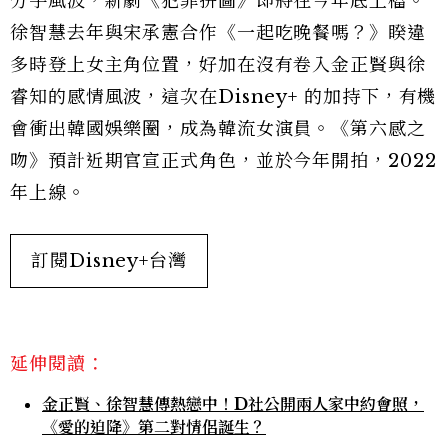
分手風波，新劇《犯罪拼圖》即將在今年底上檔。
徐智慧去年與宋承憲合作《一起吃晚餐嗎？》睽違
多時登上女主角位置，好加在沒有卷入金正賢與徐
睿知的感情風波，這次在Disney+ 的加持下，有機
會衝出韓國娛樂圈，成為韓流女演員。《第六感之
吻》預計近期官宣正式角色，並於今年開拍，2022
年上線。
訂閱Disney+台灣
延伸閱讀：
金正賢、徐智慧傳熱戀中！D社公開兩人家中約會照，
《愛的迫降》第二對情侶誕生？