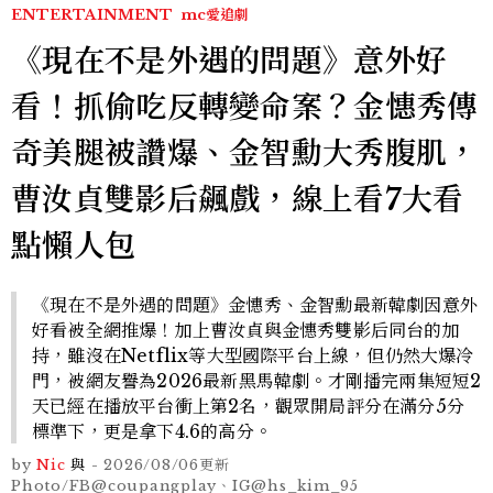
ENTERTAINMENT
mc愛追劇
《現在不是外遇的問題》意外好
看！抓偷吃反轉變命案？金憓秀傳
奇美腿被讚爆、金智勳大秀腹肌，
曹汝貞雙影后飆戲，線上看7大看
點懶人包
《現在不是外遇的問題》金憓秀、金智勳最新韓劇因意外
好看被全網推爆！加上曹汝貞與金憓秀雙影后同台的加
持，雖沒在Netflix等大型國際平台上線，但仍然大爆冷
門，被網友譽為2026最新黑馬韓劇。才剛播完兩集短短2
天已經在播放平台衝上第2名，觀眾開局評分在滿分5分
標準下，更是拿下4.6的高分。
by
Nic
與
-
2026/08/06
更新
Photo/FB@coupangplay、IG@hs_kim_95