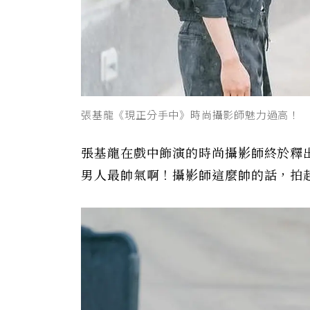
張基龍《現正分手中》時尚攝影師魅力過高！
張基龍在戲中飾演的時尚攝影師終於釋
男人最帥氣啊！攝影師這麼帥的話，拍