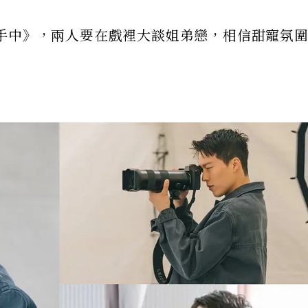
手中》，兩人要在戲裡大談姐弟戀，相信甜寵氛