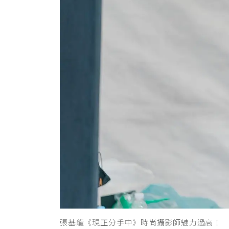
張基龍《現正分手中》時尚攝影師魅力過高！