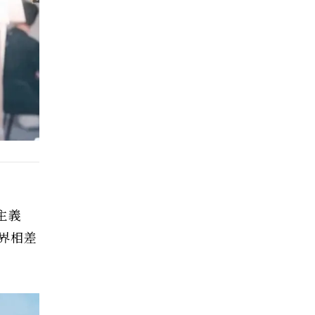
主義
界相差