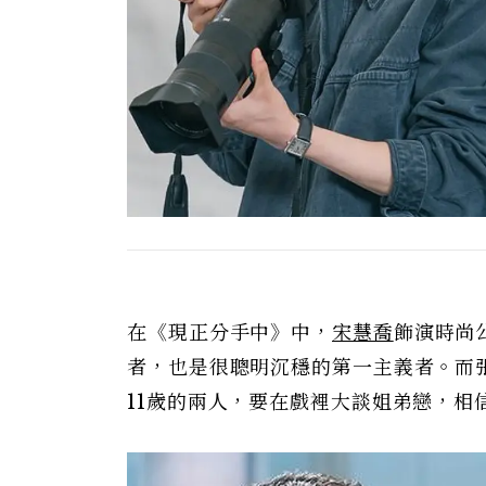
在《現正分手中》中，
宋慧喬
飾演時尚
者，也是很聰明沉穩的第一主義者。而
11歲的兩人，要在戲裡大談姐弟戀，相