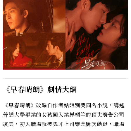
《早春晴朗》劇情大綱
《早春晴朗》
改編自作者姑娘別哭同名小說，講述
普通大學畢業的女孩闖入業界標竿的頂尖廣告公司
凌美，初入職場就被鬼才上司欒念屢次勸退，職場