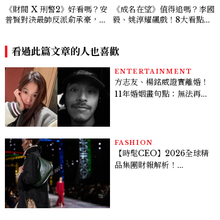
《財閥 X 刑警2》好看嗎？安
《成名在望》值得追嗎？李國
普賢對決最帥反派俞承豪，鄭
毅、姚淳耀飆戲！8大看點與
恩彩接棒女主，開專機、刷黑
網友殘酷評價：節奏太慢、犯
卡，用錢輾壓罪犯的陳利手回
人太好猜？
來了，這次能玩多大？
看過此篇文章的人也喜歡
ENTERTAINMENT
方志友、楊銘威證實離婚！
11年婚姻畫句點：無法再做
情人，但永遠是家人
FASHION
【時髦CEO】2026全球精
品集團財報解析！
LVMH、Hermès、
Chanel、Gucci 誰是真
正贏家？5大趨勢一次看