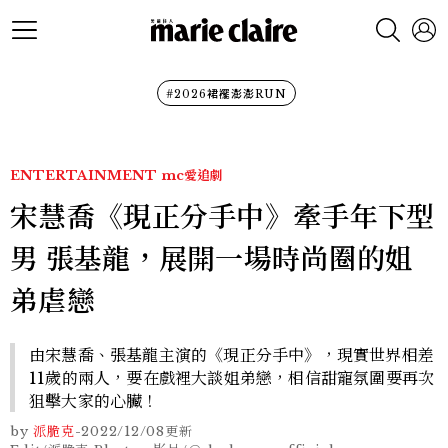
#2026裙襬澎澎RUN
ENTERTAINMENT
mc愛追劇
宋慧喬《現正分手中》牽手年下型
男 張基龍，展開一場時尚圈的姐
弟虐戀
由宋慧喬、張基龍主演的《現正分手中》，現實世界相差
11歲的兩人，要在戲裡大談姐弟戀，相信甜寵氛圍要再次
狙擊大家的心臟！
by
派脆克
-
2022/12/08
更新