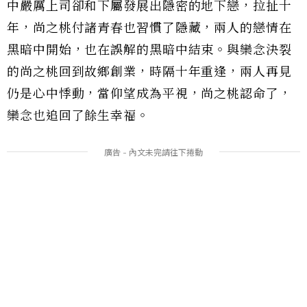
中嚴厲上司卻和下屬發展出隱密的地下戀，拉扯十
年，尚之桃付諸青春也習慣了隱藏，兩人的戀情在
黑暗中開始，也在誤解的黑暗中結束。與欒念決裂
的尚之桃回到故鄉創業，時隔十年重逢，兩人再見
仍是心中悸動，當仰望成為平視，尚之桃認命了，
欒念也追回了餘生幸福。