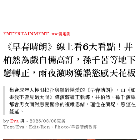
掃射
ENTERTAINMENT
mc愛追劇
《早春晴朗》線上看6大看點！井
柏然為戲自備高訂，孫千苦等地下
戀轉正，雨夜激吻獲讚慾感天花板
集合成年人極限拉扯與熟齡戀愛的《早春晴朗》，由《如
果我不曾見過太陽》導演蔣繼正執導，井柏然、孫千演繹
都會男女面對戀愛關係的複雜思緒，理性在潰堤，慾望在
蔓延。
by
Eva
與
-
2026/08/08
更新
Text/Eva、Edit/Ren、Photo/早春晴朗微博