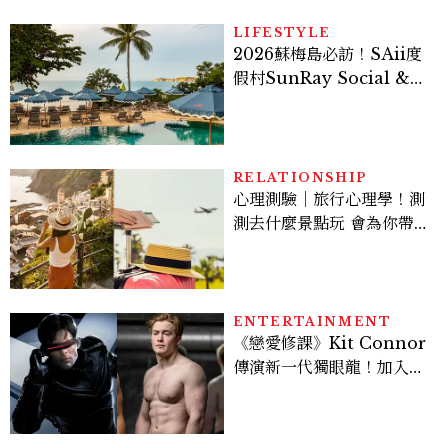
LIFESTYLE
2026蘇梅島必訪！SAii度
假村SunRay Social &
Swim Club全新開箱，6
大亮點體驗懶人包
RELATIONSHIP
心理測驗｜旅行心理學！測
測去什麼景點玩 會為你帶來
好運
ENTERTAINMENT
《戀愛修課》Kit Connor
傳演新一代獨眼龍！加入新
版《X戰警》，可望搭檔
Sadie Sink