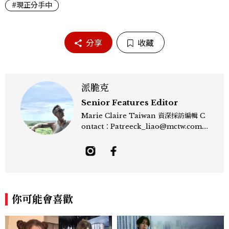
#現正分手中
分享
收藏
派脆克
Senior Features Editor
Marie Claire Taiwan 資深採訪編輯 C
ontact：Patreeck_liao@mctw.com.t
w 擅長捕捉當代文化與時尚交會的瞬間，以
敏銳的觀察力與敘事能力，撰寫出兼具深度
與美感的專題內容，長期關注亞洲娛樂、人
物專訪、流行風格與 LGBTQ 多元議題。
曾專訪多位影視與音樂領域的代表人物，擅
長以細膩視角挖掘藝人內在的故事與蛻變。
你可能會喜歡
除了平面編輯，他也涉足影像企劃、封面製
作等，能靈活整合內容與視覺，打造具感染
力的跨平台敘事語言。認為好的內容不僅是