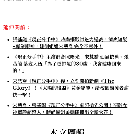
延伸閱讀：
張基龍《現正分手中》時尚攝影師魅力過高！清爽短髮
+專業眼神，迷倒姐姐宋慧喬 完全不意外！
《現正分手中》主演群合照曝光！宋慧喬 仙氣依舊、張
基龍 落髮入伍「為了更帥氣的30歲，我會健康回來
的！」
宋慧喬《現正分手中》後，立刻開拍新劇《The
Glory》！《太陽的後裔》黃金編導，給校園霸凌者痛
快一擊！
宋慧喬、張基龍《現正分手中》劇照搶先公開！凍齡女
神童顏超驚人，時尚圈姐弟戀碰撞出全新火花！
本文圖輯