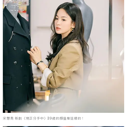
宋慧喬 新劇《現正分手中》39歲的顏值是這樣的！