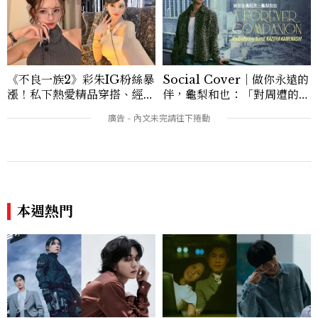
記錄時代，更是溫柔的行動——在每一段訪
談與每一篇文章裡，留下值得反覆回味的
光。
《不良一族2》彩朱IG粉絲暴
Social Cover｜做你永遠的
漲！私下熱愛精品穿搭、經營
伴，龜梨和也：「對周遭的人
服飾品牌，堪稱品味最好女成
事物保有餘裕，同時也持續努
員
力。」
本週熱門