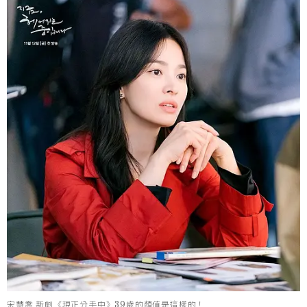
宋慧喬 新劇《現正分手中》39歲的顏值是這樣的！