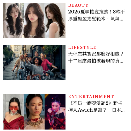
BEAUTY
2026夏季捲髮推薦！8款不
厚重輕盈捲髮範本，氧氣層
次燙、法式慵懶捲顯臉小又
好整理
LIFESTYLE
天秤座其實沒那麼好相處？
十二星座最怕被發現的真實
面貌，「這星座」一直在假
裝不在意
ENTERTAINMENT
《不良一族尋愛記2》新主
持人Awich是誰？「日本嘻
哈女王」人生比節目更抓
馬：25歲喪夫、家中遭槍擊