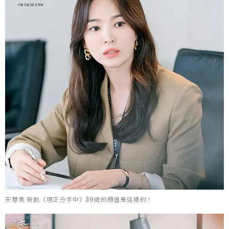
宋慧喬 新劇《現正分手中》39歲的顏值是這樣的！