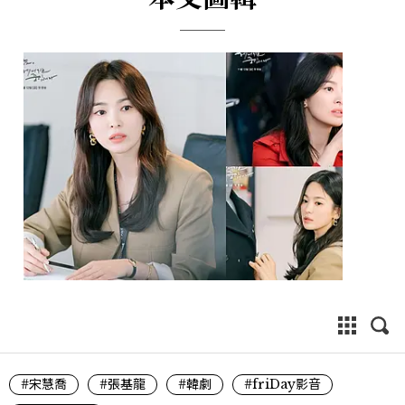
#宋慧喬
#張基龍
#韓劇
#friDay影音