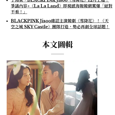
爭議內容+《La La Land》即視感海報韓網罵爆「絕對
不看！」
BLACKPINK Jisoo確認主演韓劇《雪降花》！《天
空之城 SKY Castle》團隊打造，勢必再創全球話題！
本文圖輯