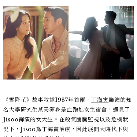
《雪降花》故事敘述1987年首爾，
丁海寅
飾演的知
名大學研究生某天渾身是血跑進女生宿舍，遇見了
Jisoo飾演的女大生。在殺氣騰騰監視以及危機狀
況下，Jisoo為丁海寅治療，因此展開大時代下與