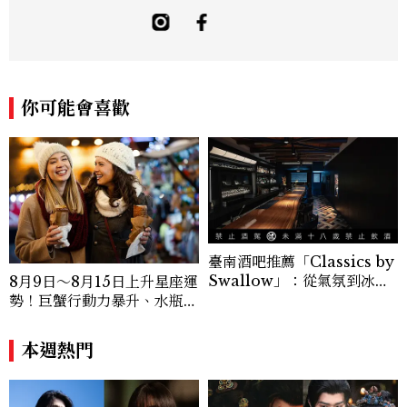
敏銳的觀察力與敘事能力，撰寫出兼具深度
與美感的專題內容，長期關注亞洲娛樂、人
物專訪、流行風格與 LGBTQ 多元議題。
曾專訪多位影視與音樂領域的代表人物，擅
長以細膩視角挖掘藝人內在的故事與蛻變。
你可能會喜歡
除了平面編輯，他也涉足影像企劃、封面製
作等，能靈活整合內容與視覺，打造具感染
力的跨平台敘事語言。認為好的內容不僅是
記錄時代，更是溫柔的行動——在每一段訪
談與每一篇文章裡，留下值得反覆回味的
光。
臺南酒吧推薦「Classics by
Swallow」：從氣氛到冰
8月9日～8月15日上升星座運
塊，把極致的細節藏在一杯H
勢！巨蟹行動力暴升、水瓶迎
ighball裡
新緣分
本週熱門