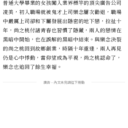
普通大學畢業的女孩闖入業界標竿的頂尖廣告公司
凌美，初入職場就被鬼才上司欒念屢次勸退，職場
中嚴厲上司卻和下屬發展出隱密的地下戀，拉扯十
年，尚之桃付諸青春也習慣了隱藏，兩人的戀情在
黑暗中開始，也在誤解的黑暗中結束。與欒念決裂
的尚之桃回到故鄉創業，時隔十年重逢，兩人再見
仍是心中悸動，當仰望成為平視，尚之桃認命了，
欒念也追回了餘生幸福。