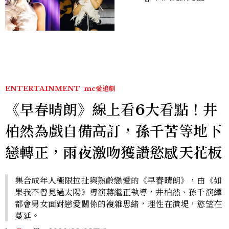
點， JENNIE、 CORTIS
登台，K-POP擄獲全球！
ENTERTAINMENT
mc愛追劇
《早春晴朗》線上看6大看點！井
柏然為戲自備高訂，孫千苦等地下
戀轉正，雨夜激吻獲讚慾感天花板
集合成年人極限拉扯與熟齡戀愛的《早春晴朗》，由《如
果我不曾見過太陽》導演蔣繼正執導，井柏然、孫千演繹
都會男女面對戀愛關係的複雜思緒，理性在潰堤，慾望在
蔓延。