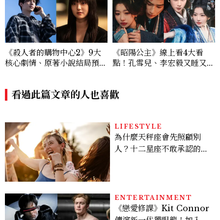
《殺人者的購物中心2》9大
《昭陽公主》線上看4大看
核心劇情、原著小說結局預測
點！孔雪兒、李宏毅又睡又鬥
公開：鄭進灣偽死亡原因？鄭
趕進度，清冷狀元告上荒淫公
智安黑化、「這角色」驚傳叛
主
變
看過此篇文章的人也喜歡
LIFESTYLE
為什麼天秤座會先照顧別
人？十二星座不敢承認的一
句話，「這星座」嘴上說沒
差，回家之後想很久
ENTERTAINMENT
《戀愛修課》Kit Connor
傳演新一代獨眼龍！加入新