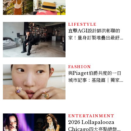
好運
LIFESTYLE
直擊AGI設計師洪彰聯的
家！量身訂製堆疊出最舒適
的生活邏輯：「只要喜歡，
就能找到相處的方式」
FASHION
與Piaget伯爵共度的一日
城市記事：基隆篇｜獨家影
像故事
ENTERTAINMENT
2026 Lollapalooza
Chicago四大亮點總盤