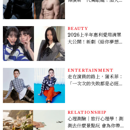
版《X戰警》，可望搭檔
Sadie Sink
BEAUTY
2026上半年惠利愛用清單
大公開！新劇《給你夢想》
美出新高度，10款保養、香
水、護髮同款一次看
ENTERTAINMENT
走在演員的路上，蒲禾菲：
「一次次的失敗都是必經過
程，必須要經過那些練習，
才能做得好。」
RELATIONSHIP
心理測驗｜旅行心理學！測
測去什麼景點玩 會為你帶來