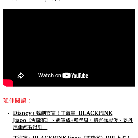
延伸閱讀：
Disney+ 韓劇官宣！丁海寅+BLACKPINK
Jisoo《雪降花》、趙寅成+韓孝周，還有徐康俊、姜丹
尼爾都看得到！
丁海寅、BLACKPINK Jisoo《雪降花》12月上檔！