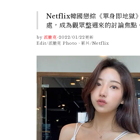
Netflix韓國戀綜《單身即地
處，成為觀眾整週來的討論焦點
by
派脆克
-
2022/01/22
更新
Edit/派脆克 Photo、影片/Netflix