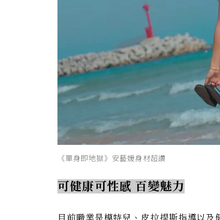
《單身即地獄》安藝媛身材超讚
可健康可性感 百變魅力
目前職業是模特兒、皮拉提斯指導以及