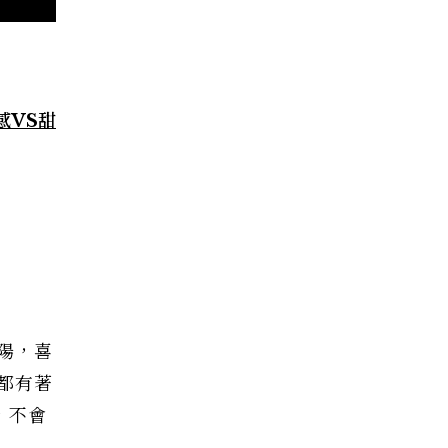
感VS甜
陽，喜
都有著
，不會