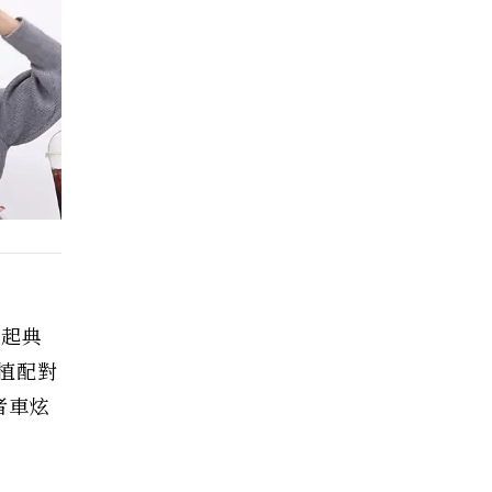
比起典
植配對
者車炫