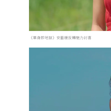
《單身即地獄》安藝媛反轉魅力討喜