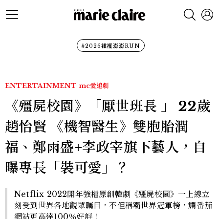
#2026裙襬澎澎RUN
ENTERTAINMENT
mc愛追劇
《殭屍校園》「厭世班長 」 22歲
趙怡賢 《機智醫生》雙胞胎潤
福、鄭雨盛+李政宰旗下藝人，自
曝專長「裝可愛」？
Netflix 2022開年強檔原創韓劇《殭屍校園》一上線立
刻受到世界各地觀眾矚目，不但稱霸世界冠軍榜，爛番茄
網站更高達100％好評！