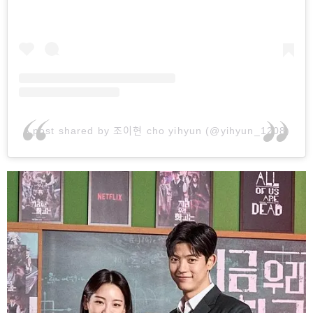
A post shared by 조이현 cho yihyun (@yihyun_1208)