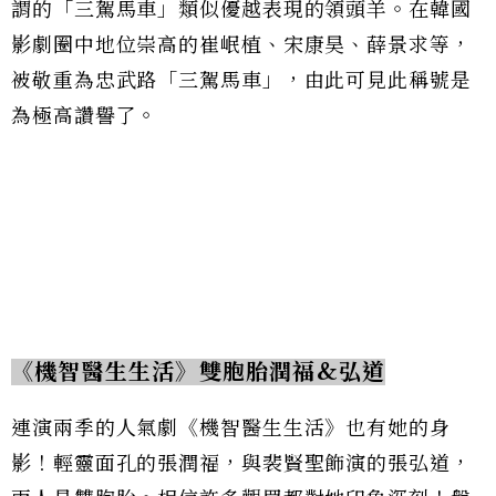
謂的「三駕馬車」類似優越表現的領頭羊。在韓國
影劇圈中地位崇高的崔岷植、宋康昊、薛景求等，
被敬重為忠武路「三駕馬車」，由此可見此稱號是
為極高讚譽了。
《機智醫生生活》雙胞胎潤福&弘道
連演兩季的人氣劇《機智醫生生活》也有她的身
影！輕靈面孔的張潤福，與裴賢聖飾演的張弘道，