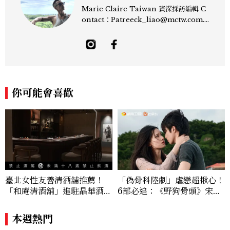
Marie Claire Taiwan 資深採訪編輯 C
ontact：Patreeck_liao@mctw.com.t
w 擅長捕捉當代文化與時尚交會的瞬間，以
敏銳的觀察力與敘事能力，撰寫出兼具深度
與美感的專題內容，長期關注亞洲娛樂、人
物專訪、流行風格與 LGBTQ 多元議題。
曾專訪多位影視與音樂領域的代表人物，擅
長以細膩視角挖掘藝人內在的故事與蛻變。
你可能會喜歡
除了平面編輯，他也涉足影像企劃、封面製
作等，能靈活整合內容與視覺，打造具感染
力的跨平台敘事語言。認為好的內容不僅是
記錄時代，更是溫柔的行動——在每一段訪
談與每一篇文章裡，留下值得反覆回味的
光。
臺北女性友善清酒舖推薦！
「偽骨科陸劇」虐戀超揪心！
「和庵清酒舖」進駐晶華酒
6部必追：《野狗骨頭》宋威
店：首創五行心情選酒、單杯
龍、《雙軌》虞書欣演活「屋
180元起輕鬆微醺
簷下禁忌戀愛天花板」
本週熱門