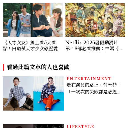
《天才女友》線上看5大看
Netflix 2026暑假動漫片
點！田曦薇天才少女碾壓愛因
單！8部必看推薦：牛媽《黃
斯坦？胡一天再現《小美好》
泉使者》、洗版社群《尼古喵
校園男神
喵》等話題新作一次追
看過此篇文章的人也喜歡
ENTERTAINMENT
走在演員的路上，蒲禾菲：
「一次次的失敗都是必經過
程，必須要經過那些練習，
才能做得好。」
LIFESTYLE