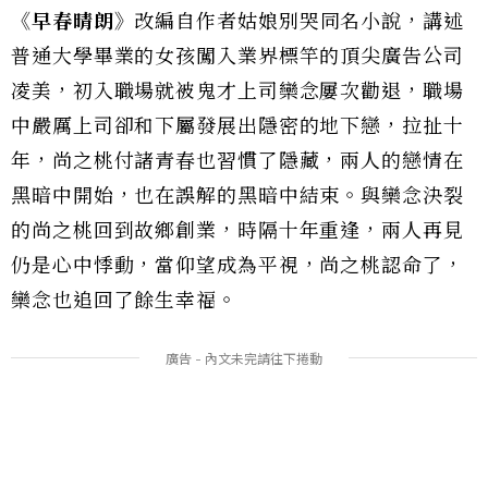
《早春晴朗》
改編自作者姑娘別哭同名小說，講述
普通大學畢業的女孩闖入業界標竿的頂尖廣告公司
凌美，初入職場就被鬼才上司欒念屢次勸退，職場
中嚴厲上司卻和下屬發展出隱密的地下戀，拉扯十
年，尚之桃付諸青春也習慣了隱藏，兩人的戀情在
黑暗中開始，也在誤解的黑暗中結束。與欒念決裂
的尚之桃回到故鄉創業，時隔十年重逢，兩人再見
仍是心中悸動，當仰望成為平視，尚之桃認命了，
欒念也追回了餘生幸福。