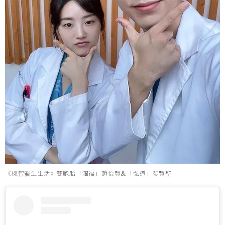
《機智醫生生活》雙胞胎「潤福」趙怡賢&「弘道」裴賢聖