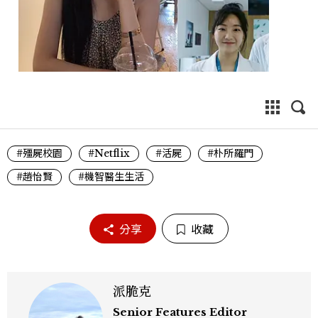
#殭屍校園
#Netflix
#活屍
#朴所羅門
#趙怡賢
#機智醫生生活
分享
收藏
派脆克
Senior Features Editor