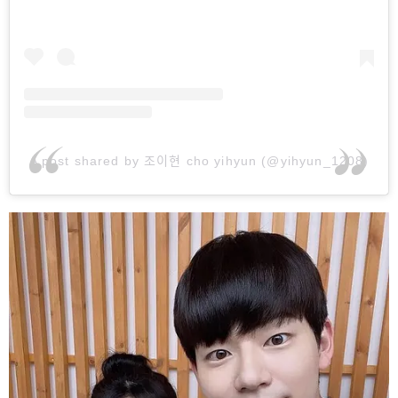
A post shared by 조이현 cho yihyun (@yihyun_1208)