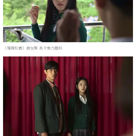
《殭屍校園》趙怡賢 高冷魅力圈粉