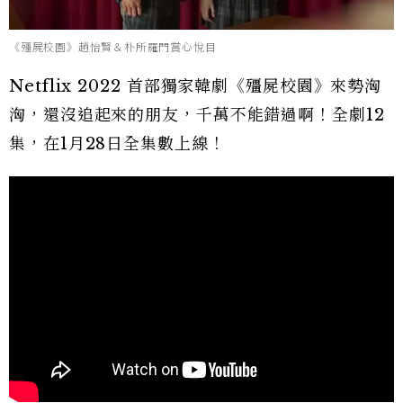
《殭屍校園》趙怡賢＆朴所羅門賞心悅目
Netflix 2022 首部獨家韓劇《殭屍校園》來勢洶
洶，還沒追起來的朋友，千萬不能錯過啊！全劇12
集，在1月28日全集數上線！