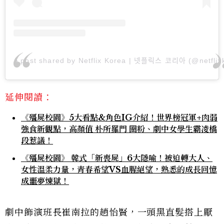
A post shared by Netflix Korea | 넷플릭스 코리아 (@netflixk
延伸閱讀：
《殭屍校園》5大看點&角色IG介紹！世界榜冠軍+肉弱
強食新觀點，高顏值 朴所羅門 圈粉、劇中女學生霸凌橋
段惹議！
《殭屍校園》 韓式「新喪屍」6大隱喻！被迫轉大人、
女性溫柔力量，青春希望VS血腥絕望，熟悉的成長回憶
成噩夢煉獄！
劇中飾演班長崔南拉的趙怡賢，一頭黑直髮搭上厭