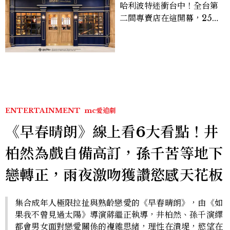
哈利波特迷衝台中！全台第
二間專賣店在這開幕，25週
年限定周邊、托特包太值得
入手
ENTERTAINMENT
mc愛追劇
《早春晴朗》線上看6大看點！井
柏然為戲自備高訂，孫千苦等地下
戀轉正，雨夜激吻獲讚慾感天花板
集合成年人極限拉扯與熟齡戀愛的《早春晴朗》，由《如
果我不曾見過太陽》導演蔣繼正執導，井柏然、孫千演繹
都會男女面對戀愛關係的複雜思緒，理性在潰堤，慾望在