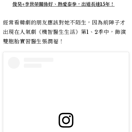
俊昊+李世榮關係好、熱愛泰拳，出道長達15年！
經常看韓劇的朋友應該對她不陌生，因為前陣子才
出現在人氣劇《機智醫生生活》第1、2季中，飾演
雙胞胎實習醫生張潤福！