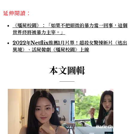
延伸閱讀：
《殭屍校園》：「如果不把細微的暴力當一回事，這個
世界終將被暴力主宰。」
2022年Netflix推薦1月片單！超殺女驚悚新片《逃出
異境》、活屍韓劇《殭屍校園》上線
本文圖輯