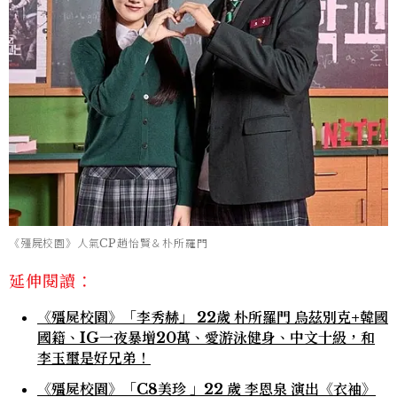
《殭屍校園》人氣CP趙怡賢＆朴所羅門
延伸閱讀：
《殭屍校園》「李秀赫」 22歲 朴所羅門 烏茲別克+韓國
國籍、IG一夜暴增20萬、愛游泳健身、中文十級，和
李玉璽是好兄弟！
《殭屍校園》「C8美珍 」22 歲 李恩泉 演出《衣袖》