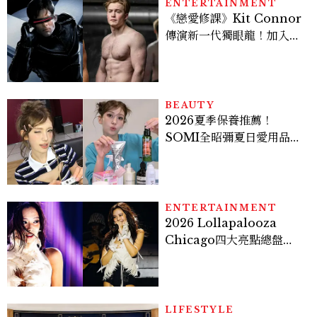
ENTERTAINMENT
《戀愛修課》Kit Connor
傳演新一代獨眼龍！加入新
版《X戰警》，可望搭檔
Sadie Sink
BEAUTY
2026夏季保養推薦！
SOMI全昭彌夏日愛用品公
開，防曬、護髮、止汗、頭
皮保養10款好物一次看
ENTERTAINMENT
2026 Lollapalooza
Chicago四大亮點總盤
點， JENNIE、 CORTIS
登台，K-POP擄獲全球！
LIFESTYLE