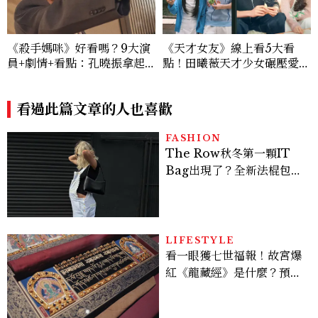
《殺手媽咪》好看嗎？9大演
《天才女友》線上看5大看
員+劇情+看點：孔曉振拿起
點！田曦薇天才少女碾壓愛因
槍真的殺瘋了！鄭準元是...美
斯坦？胡一天再現《小美好》
男？原作粉絲直呼失望
校園男神
看過此篇文章的人也喜歡
FASHION
The Row秋冬第一顆IT
Bag出現了？全新法棍包
「Alma」，極簡控又要開
始排隊了
LIFESTYLE
看一眼獲七世福報！故宮爆
紅《龍藏經》是什麼？預約
＆參觀攻略一次看