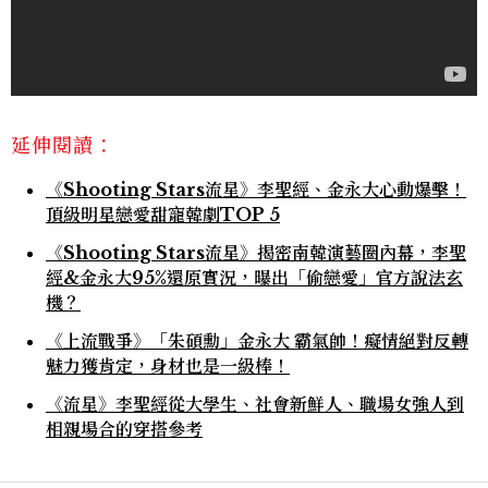
延伸閱讀：
《Shooting Stars流星》李聖經、金永大心動爆擊！
頂級明星戀愛甜寵韓劇TOP 5
《Shooting Stars流星》揭密南韓演藝圈內幕，李聖
經&金永大95%還原實況，曝出「偷戀愛」官方說法玄
機？
《上流戰爭》「朱碩勳」金永大 霸氣帥！癡情絕對反轉
魅力獲肯定，身材也是一級棒！
《流星》李聖經從大學生、社會新鮮人、職場女強人到
相親場合的穿搭參考