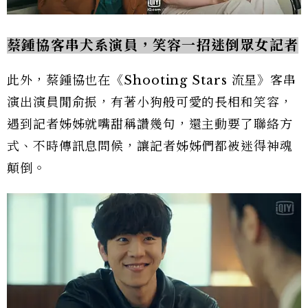
蔡鍾協客串犬系演員，笑容一招迷倒眾女記者
此外，蔡鍾協也在《Shooting Stars 流星》客串
演出演員閒俞振，有著小狗般可愛的長相和笑容，
遇到記者姊姊就嘴甜稱讚幾句，還主動要了聯絡方
式、不時傳訊息問候，讓記者姊姊們都被迷得神魂
顛倒。