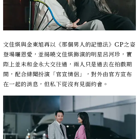
文佳煐與金東旭再以《那個男人的記憶法》CP之姿
登場曬恩愛，並揭曉文佳煐飾演的明星呂河珍，實
際上並未和金永大交往過，兩人只是過去在拍戲期
間，配合緋聞扮演「官宣情侶」，對外由官方宣布
在一起的消息，但私下從沒有見面約會。