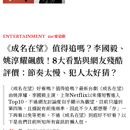
ENTERTAINMENT
mc愛追劇
《成名在望》值得追嗎？李國毅、
姚淳耀飆戲！8大看點與網友殘酷
評價：節奏太慢、犯人太好猜？
《成名在望》好看嗎？值得追嗎？最新台劇《成名在望》
由姚淳耀、李國毅主演，上架Netflix以來僅短暫進入
Top10，不過網友討論度似乎顯示為觀望，目前只播到
第四集，且據說有前後兩季，因此不少人都想要「存」一
下再看以免等更新。不過《成名在望》到底好不好看？以
下是我們目前所知所有資訊的懶人包。