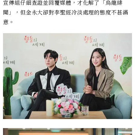
宣傳組仔細查證並回覆媒體，才化解了「烏龍緋
聞」，但金永大卻對李聖經冷淡處理的態度不甚滿
意。