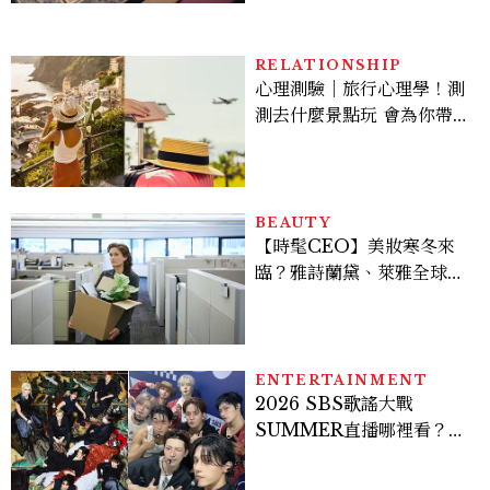
RELATIONSHIP
心理測驗｜旅行心理學！測
測去什麼景點玩 會為你帶來
好運
BEAUTY
【時髦CEO】美妝寒冬來
臨？雅詩蘭黛、萊雅全球裁
員＋關閉官網，下一步計畫
曝光
ENTERTAINMENT
2026 SBS歌謠大戰
SUMMER直播哪裡看？
Stray Kids、ATEEZ等
28組卡司、線上播出時間一