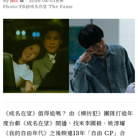
by
Nic
與
-
2026/08/05
更新
Photo/FB@成名在望 The Fame
《成名在望》值得追嗎？ 由《模仿犯》團隊打造年
度台劇《成名在望》開播，找來李國毅、姚淳耀
《我的自由年代》之後睽違13年「自由 CP」合