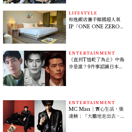
次看
LIFESTYLE
和逸飯店攜手韓國超人氣
IP「ONE ONE ZERO
SEVEN」，打造療癒系快
樂狗狗主題房！全台獨家客
房、聯名好禮一次收藏
ENTERTAINMENT
《直到T恤乾了為止》中島
步是誰？9件事認識日本
「昭和臉」男星：大文豪玄
孫、《地獄占星師》關鍵人
物
ENTERTAINMENT
MC Man｜實心生活，張
凌赫：「大膽地走出去，不
會後悔的。 」