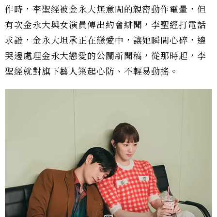
作時，李聖經被金永大無意間的親密動作電暈，但
有次金永大與女演員傳出約會緋聞，李聖經打電話
求證，金永大坦承正在戀愛中，讓她瞬間心碎，邊
哭邊處理金永大戀愛的公關新聞稿，從那時起，李
聖經就對旗下藝人築起心防、不輕易動搖。