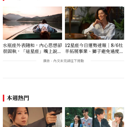
水瓶座外表隨和，內心思想卻
12星座今日運勢速報｜8/6牡
很固執，「這星座」嘴上說都
羊拓展事業、獅子避免過度借
可以，最後還是照自己的方式
貸
選！12星座最難被改變的一
面
本週熱門