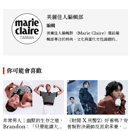
美麗佳人編輯部
編輯
美麗佳人編輯群 《Marie Claire》雜誌編
輯部專注於時尚、文化與當代女性議題的深
度呈現，致力打造兼具風格與觀點的內容敘
事。 團隊擅長核心議題企劃、內容策展與
跨平台整合，長期關注國際時代脈動與社會
趨勢，從文化觀察出發，挖掘具有啟發性的
你可能會喜歡
女性故事與價值觀；同時以細膩的美學語言
與敘事張力，轉化為兼具視覺風格與思想深
度的內容。 《Marie Claire》始終以敏銳
視角與編輯直覺，引領讀者探索女性多元面
貌與生活品味風格的無限可能。
非常男人｜幽默的生存之道，
《財閥 X 刑警2》好看嗎？安
Brandon：「只要能讓大家
普賢對決最帥反派俞承豪，鄭