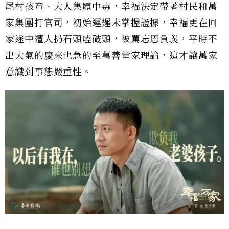
尾村孩童、大人集體中毒，幸福決定帶著村民和萬
家集團打官司，初始遲遲未掌握證據，幸福更在回
家途中遭人扔石頭嗑破頭，被罵忘恩負義，平時不
出大氣的慶來也急的至萬善堂家理論，這才讓萬家
意識到事態嚴重性。