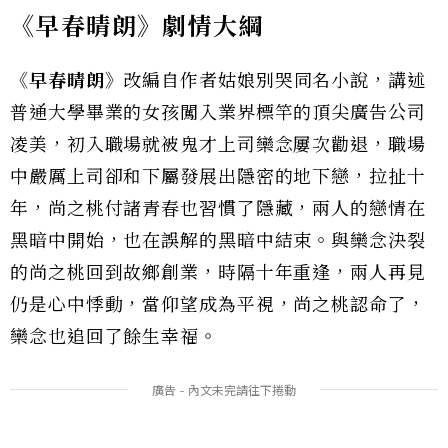
《早春晴朗》劇情大綱
《早春晴朗》
改編自作者姑娘別哭同名小說，講述
普通大學畢業的女孩闖入業界標竿的頂尖廣告公司
凌美，初入職場就被鬼才上司欒念屢次勸退，職場
中嚴厲上司卻和下屬發展出隱密的地下戀，拉扯十
年，尚之桃付諸青春也習慣了隱藏，兩人的戀情在
黑暗中開始，也在誤解的黑暗中結束。與欒念決裂
的尚之桃回到故鄉創業，時隔十年重逢，兩人再見
仍是心中悸動，當仰望成為平視，尚之桃認命了，
欒念也追回了餘生幸福。