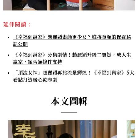
延伸閱讀：
《幸福到萬家》趙麗穎素顏更少女？維持童顏的保養秘
訣公開
《幸福到萬家》分集劇情！趙麗穎升級二寶媽，成人生
贏家，羅晉無條件支持
「頂流女神」趙麗穎再掀流量輝煌！《幸福到萬家》5大
看點打造暖心勵志劇
本文圖輯