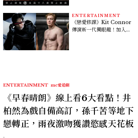
人專屬夜生活
ENTERTAINMENT
《戀愛修課》Kit Connor
傳演新一代獨眼龍！加入新
版《X戰警》，可望搭檔
Sadie Sink
ENTERTAINMENT
mc愛追劇
《早春晴朗》線上看6大看點！井
柏然為戲自備高訂，孫千苦等地下
戀轉正，雨夜激吻獲讚慾感天花板