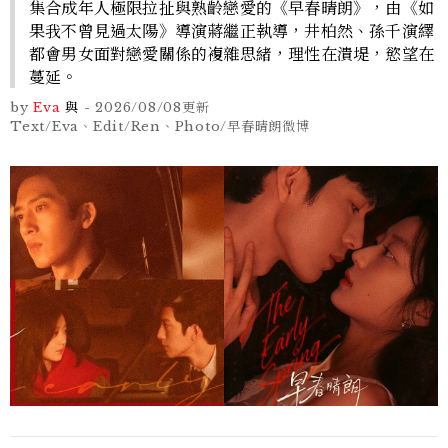
集合成年人極限拉扯與熟齡戀愛的《早春晴朗》，由《如
果我不曾見過太陽》導演蔣繼正執導，井柏然、孫千演繹
都會男女面對戀愛關係的複雜思緒，理性在潰堤，慾望在
蔓延。
by
Eva
與
-
2026/08/08
更新
Text/Eva、Edit/Ren、Photo/早春晴朗微博