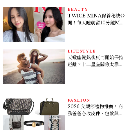
BEAUTY
TWICE MINA保養秘訣公
開！每天睡前留10分鐘ME
TIME、定期皮拉提斯，6
個日常習慣養出牛奶肌
LIFESTYLE
天蠍座變熟後反而開始保持
距離？十二星座關係太靠近
時最怕發生的事，「這星
座」一有壓力就先躲起來
FASHION
2026 父親節禮物推薦！商
務爸爸必收皮件、包款與鞋
履一次看