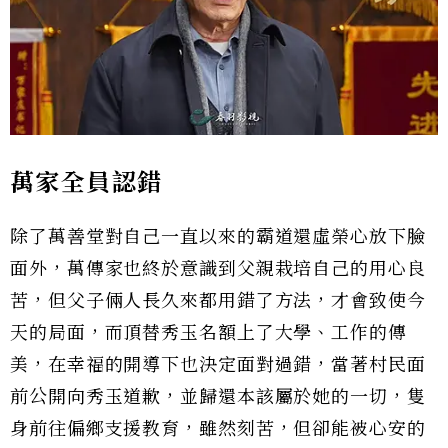
萬家全員認錯
除了萬善堂對自己一直以來的霸道還虛榮心放下臉
面外，萬傳家也終於意識到父親栽培自己的用心良
苦，但父子倆人長久來都用錯了方法，才會致使今
天的局面，而頂替秀玉名額上了大學、工作的傳
美，在幸福的開導下也決定面對過錯，當著村民面
前公開向秀玉道歉，並歸還本該屬於她的一切，隻
身前往偏鄉支援教育，雖然刻苦，但卻能被心安的