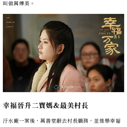
叫做萬傳美。
幸福晉升二寶媽&最美村長
汙水廠一案後，萬善堂辭去村長職務，並推舉幸福