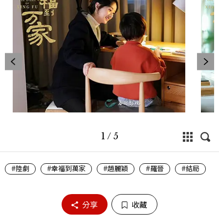
1
/
5
#陸劇
#幸福到萬家
#趙麗穎
#羅晉
#結局
分享
收藏