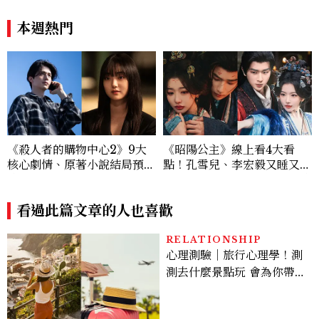
笑，我們就有機會玩在一起，
恩彩接棒女主，開專機、刷黑
讓敵人成為朋友。」
卡，用錢輾壓罪犯的陳利手回
本週熱門
來了，這次能玩多大？
《殺人者的購物中心2》9大
《昭陽公主》線上看4大看
核心劇情、原著小說結局預測
點！孔雪兒、李宏毅又睡又鬥
公開：鄭進灣偽死亡原因？鄭
趕進度，清冷狀元告上荒淫公
智安黑化、「這角色」驚傳叛
主
變
看過此篇文章的人也喜歡
RELATIONSHIP
心理測驗｜旅行心理學！測
測去什麼景點玩 會為你帶來
好運