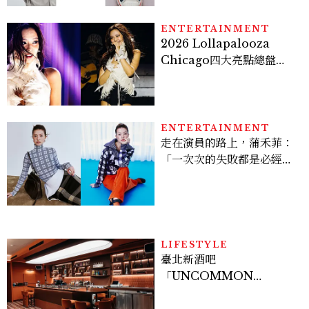
ENTERTAINMENT
2026 Lollapalooza
Chicago四大亮點總盤
點， JENNIE、 CORTIS
登台，K-POP擄獲全球！
ENTERTAINMENT
走在演員的路上，蒲禾菲：
「一次次的失敗都是必經過
程，必須要經過那些練習，
才能做得好。」
LIFESTYLE
臺北新酒吧
「UNCOMMON
Taipei」開幕！曼谷、新
加坡酒吧人聯手打造成熟大