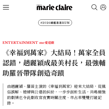
#2026裙襬澎澎RUN
ENTERTAINMENT
mc愛追劇
《幸福到萬家》大結局！萬家全員
認錯，趙麗穎成最美村長，最強輔
助羅晉帶隊創造奇蹟
由趙麗穎、羅晉主演的《幸福到萬家》迎來大結局，從風
俗誤解、媳婦與公婆的糾紛，一步步剖析生活，共鳴極強
的劇情也令此劇收官夜實時關注度、市占率雙雙打破記
錄。