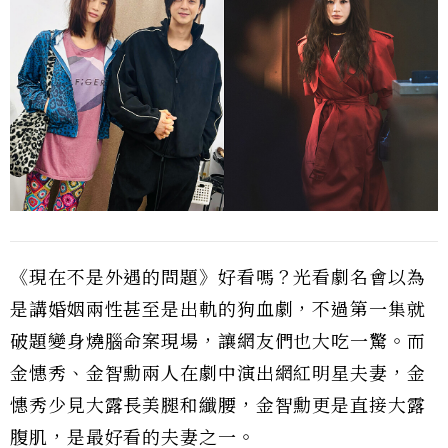
《現在不是外遇的問題》好看嗎？光看劇名會以為
是講婚姻兩性甚至是出軌的狗血劇，不過第一集就
破題變身燒腦命案現場，讓網友們也大吃一驚。而
金憓秀、金智勳兩人在劇中演出網紅明星夫妻，金
憓秀少見大露長美腿和纖腰，金智勳更是直接大露
腹肌，是最好看的夫妻之一。