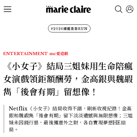
#2026裙襬澎澎RUN
ENTERTAINMENT
mc愛追劇
《小女子》結局三姐妹用生命陪瘋
女演戲領鉅額酬勞，金高銀與魏嘏
雋「後會有期」留想像！
Netflix《小女子》結局收得不錯，刷新收視紀錄！金高
銀和魏嘏雋「後會有期」留下淡淡遺憾與無限想像；三姐
妹未因錢行惡，最後獲意外之財，各自實現夢想HE結
局。