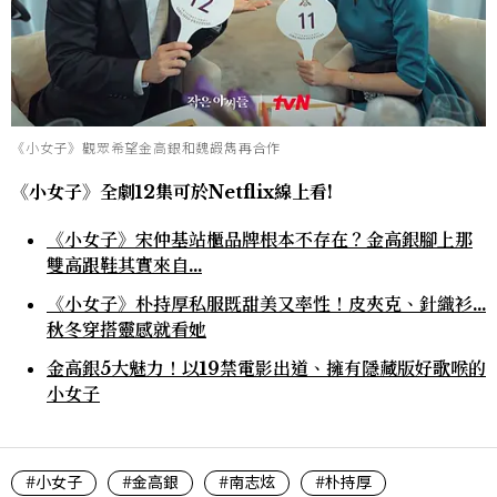
《小女子》觀眾希望金高銀和魏嘏雋再合作
《小女子》全劇12集可於Netflix線上看!
《小女子》宋仲基站櫃品牌根本不存在？金高銀腳上那
雙高跟鞋其實來自…
《小女子》朴持厚私服既甜美又率性！皮夾克、針織衫…
秋冬穿搭靈感就看她
金高銀5大魅力！以19禁電影出道、擁有隱藏版好歌喉的
小女子
#小女子
#金高銀
#南志炫
#朴持厚