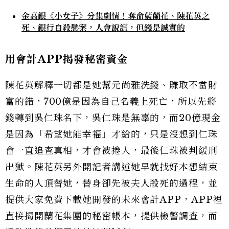
金高銀《小女子》分集劇情！奪命藍蘭花、陳花英之
死、銀行自殺懸案，人會說謊，但錢是誠實的
用會計APP揭發秘密資金
陳花英解釋一切都是她幫元尚雅洗錢、賺取不當財
富的錯，700億是因為自己名義上死亡，所以先將
錢轉到吳仁珠名下，吳仁珠是無辜的，而20億現金
是因為「希望她能幸福」才給的，只是沒想到仁珠
會一直追查真相，才會被捲入，最後仁珠被判緩刑
出獄。陳花英另外開記者講述她早就找好本想結束
生命的人頂替她，替身卻先被夫人殺死的過程，並
提供大家免費下載她開發的未來會計APP，APP裡
直接揭開蘭花集團的秘密帳本，提供檢警調查，而