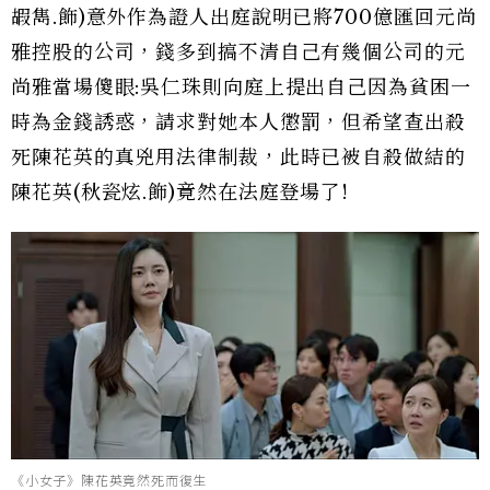
嘏雋.飾)意外作為證人出庭說明已將700億匯回元尚
雅控股的公司，錢多到搞不清自己有幾個公司的元
尚雅當場傻眼:吳仁珠則向庭上提出自己因為貧困一
時為金錢誘惑，請求對她本人懲罰，但希望查出殺
死陳花英的真兇用法律制裁，此時已被自殺做結的
陳花英(秋瓷炫.飾)竟然在法庭登場了!
《小女子》陳花英竟然死而復生