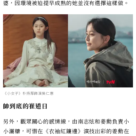
婆，因環境被迫提早成熟的她並沒有選擇這樣做。
《小女子》朴持厚飾演吳仁惠
帥到底的崔道日
另外，觀眾關心的感情線，由南志炫和姜勳負責小
小灑糖，可惜在《衣袖紅鑲邊》演技出彩的姜勳在