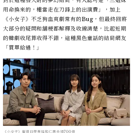
對於這種發大財的夢幻結局，有人認可是「三姐妹
用命換來的，權當走在刀鋒上的出演費」，加上
《小女子》不乏狗血爽劇常有的Bug，但最終回將
大部分的疑問和舖梗都解釋及收線清楚，比起近期
的韓劇收尾算收得不錯，這種黑色童話的結局網友
「買單給過！」
《小女子》崔道日帶孝璘和仁惠去領700億