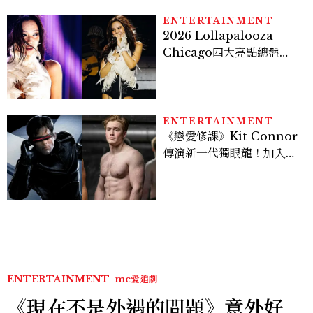
ENTERTAINMENT
2026 Lollapalooza
Chicago四大亮點總盤
點， JENNIE、 CORTIS
登台，K-POP擄獲全球！
ENTERTAINMENT
《戀愛修課》Kit Connor
傳演新一代獨眼龍！加入新
版《X戰警》，可望搭檔
Sadie Sink
ENTERTAINMENT
mc愛追劇
《現在不是外遇的問題》意外好