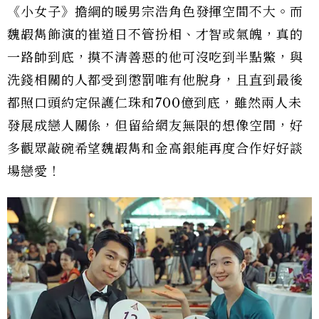
《小女子》擔綱的暖男宗浩角色發揮空間不大。而
魏嘏雋飾演的崔道日不管扮相、才智或氣魄，真的
一路帥到底，摸不清善惡的他可沒吃到半點鱉，與
洗錢相關的人都受到懲罰唯有他脫身，且直到最後
都照口頭約定保護仁珠和700億到底，雖然兩人未
發展成戀人關係，但留給網友無限的想像空間，好
多觀眾敲碗希望魏嘏雋和金高銀能再度合作好好談
場戀愛！