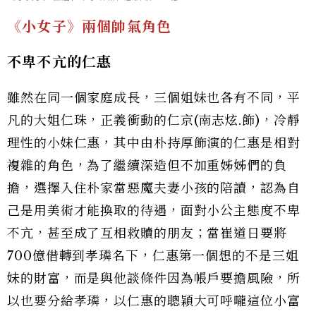
《小女子》兩個帥氣角色
不卑不亢的仁惠
雖然在同一個家庭成長，三個姐妹也各有不同，平
凡的大姐仁珠，正義衝動的仁京(南志炫.飾)，冷靜
理性的小妹仁惠，其中由朴持厚飾演的仁惠是相對
複雜的角色，為了繼續深造但不加重姊姊們的負
擔，選擇入住朴家當惡魔夫妻小孩的陪讀，認為自
己是用美術才能換取的待遇，面對小公主態度不卑
不亢，甚至成了互相救贖的朋友；當崔道日要將
700億借轉到孝璘名下，仁惠第一個想的不是三姐
妹的財富，而是與他談條件因為帳戶要擔風險，所
以也要分給孝璘，以仁惠的聰穎大可呼嚨這位小富