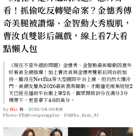
看！抓偷吃反轉變命案？金憓秀傳
奇美腿被讚爆、金智勳大秀腹肌，
曹汝貞雙影后飆戲，線上看7大看
點懶人包
《現在不是外遇的問題》金憓秀、金智勳最新韓劇因意外
好看被全網推爆！加上曹汝貞與金憓秀雙影后同台的加
持，雖沒在Netflix等大型國際平台上線，但仍然大爆冷
門，被網友譽為2026最新黑馬韓劇。才剛播完兩集短短2
天已經在播放平台衝上第2名，觀眾開局評分在滿分5分
標準下，更是拿下4.6的高分。
by
Nic
與
-
2026/08/06
更新
Photo/FB@coupangplay、IG@hs_kim_95