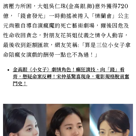
濟壓力所困，大姐吳仁珠(金高銀.飾)意外獲得720
億，「錢會發光」一時動搖被捲入「情蘭會」公主
元尚雅自導自演瘋魔的死亡藝術劇場，爾後因危及
性命收回貪念，對朋友花英姐仗義之情令人動容，
最後收到鉅額匯款，網友笑稱:「算是三位小女子拿
命陪瘋女演戲的酬勞一點也不為過！」
金高銀《小女子》劇情角色！癲狂演技、向「錢」看
齊，懸疑命案反轉！宋仲基驚喜現身，電影規格脫貧奮
鬥史！