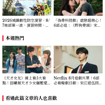
2026城鎮韌性防空演習，8/
「偽骨科陸劇」虐戀超揪心！
7南部第一波，演習時間、可
6部必追：《野狗骨頭》宋威
以出門嗎？罰款懶人包
龍、《雙軌》虞書欣演活「屋
簷下禁忌戀愛天花板」
本週熱門
《天才女友》線上看5大看
Netflix 8月追劇片單！6部
點！田曦薇天才少女碾壓愛因
必看韓劇日劇：宋江退伍回歸
斯坦？胡一天再現《小美好》
《四手聯彈，兩首奏鳴曲》、
校園男神
丁海寅《我的荒糖戀愛》
看過此篇文章的人也喜歡