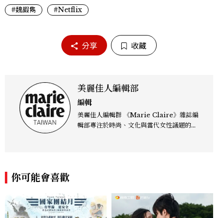
#魏嘏雋
#Netflix
分享
收藏
美麗佳人編輯部
編輯
美麗佳人編輯群 《Marie Claire》雜誌編
輯部專注於時尚、文化與當代女性議題的深
度呈現，致力打造兼具風格與觀點的內容敘
事。 團隊擅長核心議題企劃、內容策展與
跨平台整合，長期關注國際時代脈動與社會
趨勢，從文化觀察出發，挖掘具有啟發性的
你可能會喜歡
女性故事與價值觀；同時以細膩的美學語言
與敘事張力，轉化為兼具視覺風格與思想深
度的內容。 《Marie Claire》始終以敏銳
視角與編輯直覺，引領讀者探索女性多元面
貌與生活品味風格的無限可能。