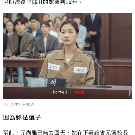
協助洗錢並挪用的她被判12年。
《小女子》金高銀
因為妳是瘋子
至此，元尚雅已無力回天，她在下毒殺害元靈校長