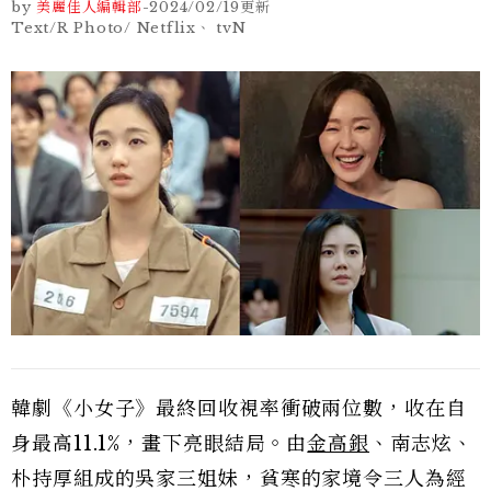
by
美麗佳人編輯部
-
2024/02/19
更新
Text/R Photo/ Netflix、 tvN
韓劇《小女子》最終回收視率衝破兩位數，收在自
身最高11.1%，畫下亮眼結局。由
金高銀
、南志炫、
朴持厚組成的吳家三姐妹，貧寒的家境令三人為經