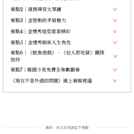
看點2｜演員陣容太華麗
看點3｜金智勳的矛盾魅力
看點4｜金憓秀造型套套精彩
看點5｜金憓秀刷新人生角色
看點6｜《魷魚遊戲》、《他人即地獄》團隊
加持
看點7｜韓國少見免費全集數觀看
《現在不是外遇的問題》線上看哪裡播