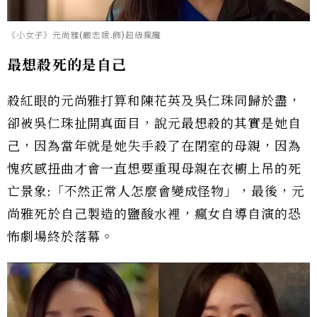
《小女子》元尚雅(嚴志媛.飾)超級瘋魔
最想殺死的是自己
殺紅眼的元尚雅打算和陳花英及吳仁珠同歸於盡，
卻被吳仁珠扯開真面目，說元最想殺的其實是她自
己，因為當年就是她失手殺了在閉室的母親，因為
愧疚感扭曲才會一直想要重現母親在衣櫥上吊的死
亡景象:「不然正常人怎麼會變成怪物」，最後，元
尚雅死於自己製造的鹽酸水裡，瘋女自導自演的恐
怖劇場終於落幕。