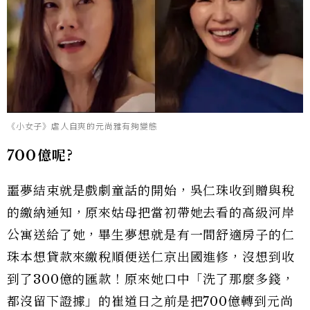
《小女子》虐人自爽的元尚雅有夠變態
700億呢?
噩夢結束就是戲劇童話的開始，吳仁珠收到贈與稅
的繳納通知，原來姑母把當初帶她去看的高級河岸
公寓送給了她，畢生夢想就是有一間舒適房子的仁
珠本想貸款來繳稅順便送仁京出國進修，沒想到收
到了300億的匯款！原來她口中「洗了那麼多錢，
都沒留下證據」的崔道日之前是把700億轉到元尚