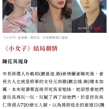
《小女子》金高銀、南志炫、朴持厚飾演三姐妹
《小女子》結局劇情
陳花英現身
市長候選人朴載相(嚴基俊.飾)被情蘭會賜死後，會
長夫人也就是將軍的女兒元尚雅(嚴志媛.飾)變本加
厲，本來秘書要直接弄死吳家姐妹，她卻想拿她們
當玩具再玩一玩，玩膩了再了結她們，於是控告吳
仁珠侵占720億元入獄。以為捲款逃走的崔道日(魏