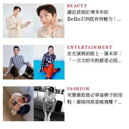
BEAUTY
讓池昌旭訂情多年的
Bello.U到底有何魅力！揭
密男神發光乳霜～「肽光透
亮緊緻霜」如何打造日不落
的透亮肌，熬夜拍戲不顯疲
倦感，超神！
ENTERTAINMENT
走在演員的路上，蒲禾菲：
「一次次的失敗都是必經過
程，必須要經過那些練習，
才能做得好。」
FASHION
宋慧喬旅遊必穿這牌子的球
鞋！喬妹同款是哪幾雙？
AUTRY究竟有什麼魅力讓
她愛上？