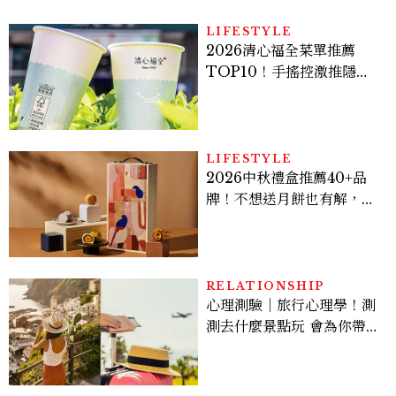
LIFESTYLE
2026清心福全菜單推薦
TOP10！手搖控激推隱藏
版神飲、黃金甜度一次看
LIFESTYLE
2026中秋禮盒推薦40+品
牌！不想送月餅也有解，送
長輩、送客戶一次挑
RELATIONSHIP
心理測驗｜旅行心理學！測
測去什麼景點玩 會為你帶來
好運